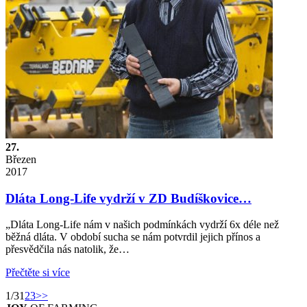
27.
Březen
2017
Dláta Long-Life vydrží v ZD Budíškovice…
„Dláta Long-Life nám v našich podmínkách vydrží 6x déle než
běžná dláta. V období sucha se nám potvrdil jejich přínos a
přesvědčila nás natolik, že…
Přečtěte si více
1/3
1
2
3
>>