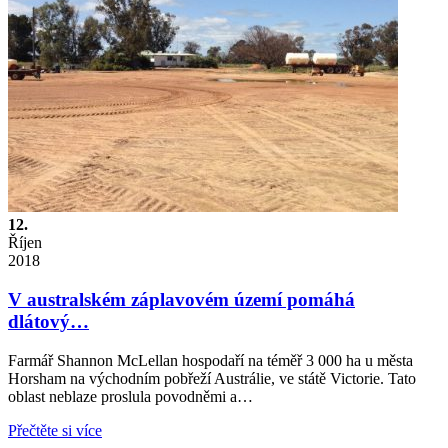
12.
Říjen
2018
V australském záplavovém území pomáhá
dlátový…
Farmář Shannon McLellan hospodaří na téměř 3 000 ha u města
Horsham na východním pobřeží Austrálie, ve státě Victorie. Tato
oblast neblaze proslula povodněmi a…
Přečtěte si více