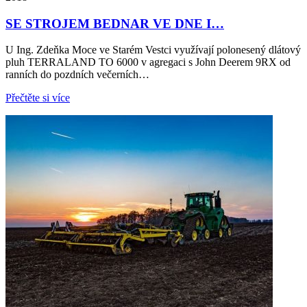
SE STROJEM BEDNAR VE DNE I…
U Ing. Zdeňka Moce ve Starém Vestci využívají polonesený dlátový
pluh TERRALAND TO 6000 v agregaci s John Deerem 9RX od
ranních do pozdních večerních…
Přečtěte si více