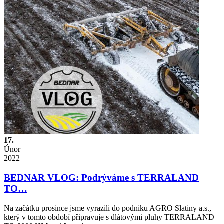
17.
Únor
2022
BEDNAR VLOG: Podrýváme s TERRALAND
TO…
Na začátku prosince jsme vyrazili do podniku AGRO Slatiny a.s.,
který v tomto období připravuje s dlátovými pluhy TERRALAND