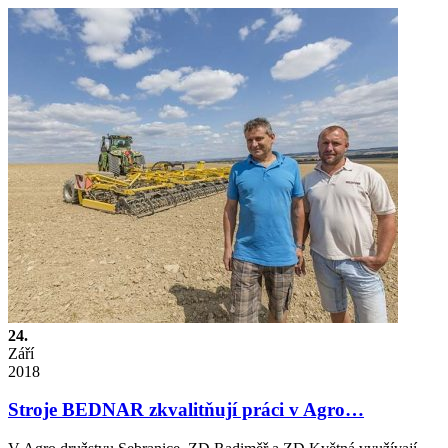
24.
Září
2018
Stroje BEDNAR zkvalitňují práci v Agro…