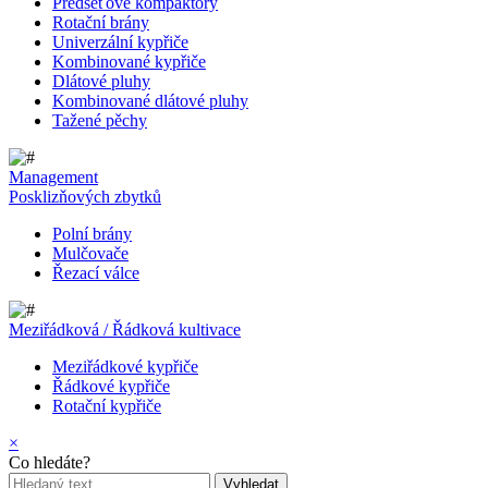
Předseťové kompaktory
Rotační brány
Univerzální kypřiče
Kombinované kypřiče
Dlátové pluhy
Kombinované dlátové pluhy
Tažené pěchy
Management
Posklizňových zbytků
Polní brány
Mulčovače
Řezací válce
Meziřádková / Řádková kultivace
Meziřádkové kypřiče
Řádkové kypřiče
Rotační kypřiče
×
Co hledáte?