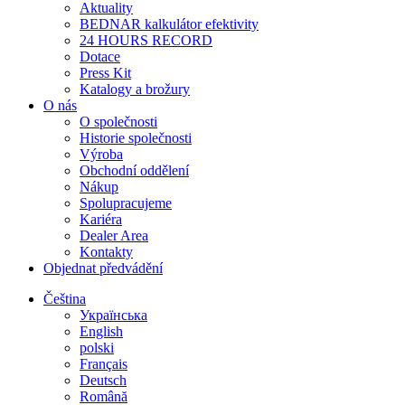
Aktuality
BEDNAR kalkulátor efektivity
24 HOURS RECORD
Dotace
Press Kit
Katalogy a brožury
O nás
O společnosti
Historie společnosti
Výroba
Obchodní oddělení
Nákup
Spolupracujeme
Kariéra
Dealer Area
Kontakty
Objednat předvádění
Čeština
Українська
English
polski
Français
Deutsch
Română