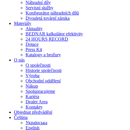
Náhradní díly
Servisní služby
Konfigurátor náhradních dílů
Dvouletá tovární záruka
Materiály
Aktuality
BEDNAR kalkulátor efektivity
24 HOURS RECORD
Dotace
Press Kit
Katalogy a brožury
O nás
O společnosti
Historie společnosti
Výroba
Obchodní oddělení
Nákup
Spolupracujeme
Kariéra
Dealer Area
Kontakty
Objednat předvádění
Čeština
Українська
English