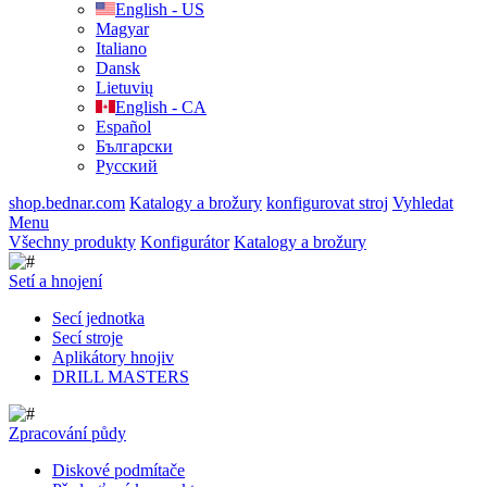
English - US
Magyar
Italiano
Dansk
Lietuvių
English - CA
Español
Български
Русский
shop.bednar.com
Katalogy a brožury
konfigurovat stroj
Vyhledat
Menu
Všechny produkty
Konfigurátor
Katalogy a brožury
Setí a hnojení
Secí jednotka
Secí stroje
Aplikátory hnojiv
DRILL MASTERS
Zpracování půdy
Diskové podmítače