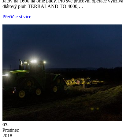
Jatov na 1600 ha orné půdy. Pro své pracovní operace využívá
dlátový pluh TERRALAND TO 4000,…
Přečtěte si více
07.
Prosinec
2018