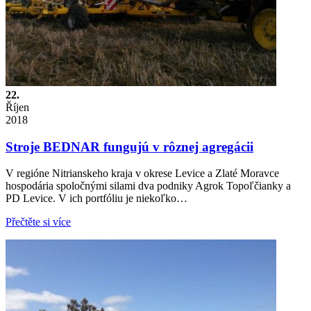
22.
Říjen
2018
Stroje BEDNAR fungujú v rôznej agregácii
V regióne Nitrianskeho kraja v okrese Levice a Zlaté Moravce
hospodária spoločnými silami dva podniky Agrok Topoľčianky a
PD Levice. V ich portfóliu je niekoľko…
Přečtěte si více