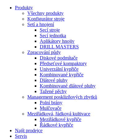
Produkty
Všechny produkty
Konfigurátor stroje
Setí a hnojení
Secí stroje
Secí jednotka
Aplikátory hnojiv
DRILL MASTERS
Zpracování půdy
Diskové podmítače
Předseťové kompaktory
Univerzální kypřiče
Kombinované kypřiče
Dlátové pluhy
Kombinované dlátové pluhy
Tažené pěchy
Management posklizňových zbytků
Polní brány
Mulčovače
Meziřádková, řádková kultivace
Meziřádkové kypřiče
Řádkové kypřiče
Najít prodejce
Servis