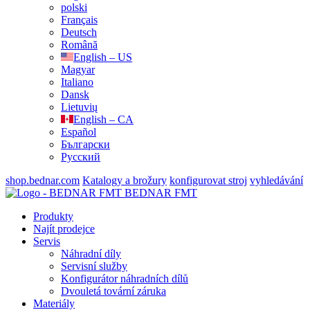
polski
Français
Deutsch
Română
English – US
Magyar
Italiano
Dansk
Lietuvių
English – CA
Español
Български
Русский
shop.bednar.com
Katalogy a brožury
konfigurovat stroj
vyhledávání
BEDNAR FMT
Produkty
Najít prodejce
Servis
Náhradní díly
Servisní služby
Konfigurátor náhradních dílů
Dvouletá tovární záruka
Materiály