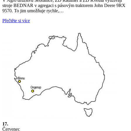
V Agro družstvu Sebranice, ZD Radiměř a ZD Květná využívají
stroje BEDNAR v agregaci s pásovým traktorem John Deere 9RX
9570. To jim umožňuje rychle,…
Přečtěte si více
17.
Červenec