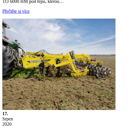
TO 6000 HM pod řepu, kterou…
Přečtěte si více
17.
Srpen
2020