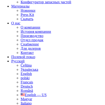
Конфигуратор запасных частей
Материалы
Новинки
Press Kit
Скачать
О нас
О компании
История компании
Производство
Отдел продаж
Cнабжение
Для дилеров
Контакт
Полевой показ
Русский
Čeština
Українська
English
polski
Français
Deutsch
Română
English — US
Magyar
Italiano