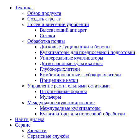
Техника
Обзор продукта
Создать агрегат
Посев и внесение удобрений
Высевающий аппарат
Сеялки
Oбработка почвы
Дисковые лущильники и бороны
Культиваторы для предпосевной подготовки
Универсальные культиваторы
Диско-лаповые культиваторы
Глубокорыхлители
Комбинированные глубокорыхлители
Прицепные катки
Управление растительными остатками
Штригельные бороны
Мульчеры
Междурядное культивирование
Междурядные культиваторы
Культиваторы для полосовой обработки
Найти дилера
Сервис
Запчасти
Сервисные службы