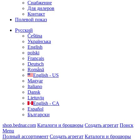
Cнабжение
Для дилеров
Контакт
Полевой показ
Русский
Čeština
Українська
English
polski
Français
Deutsch
Română
English - US
Magyar
Italiano
Dansk
Lietuvių
English - CA
Español
Български
shop.bednar.com
Каталоги и брошюры
Создать агрегат
Поиск
Menu
Полный ассортимент
Создать агрегат
Каталоги и брошюры