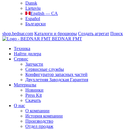
Dansk
Lietuvių
English — CA
Español
Български
shop.bednar.com
Каталоги и брошюры
Создать агрегат
Поиск
BEDNAR FMT
Техника
Найти дилера
Сервис
Запчасти
Сервисные службы
Конфигуратор запасных частей
Двухлетняя Заводская Гарантия
Материалы
Новинки
Press Kit
Скачать
О нас
О компании
История компании
Производство
Отдел продаж