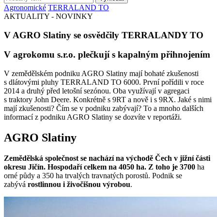
Agronomické
TERRALAND TO
AKTUALITY - NOVINKY
V AGRO Slatiny se osvědčily TERRALANDY TO
V agrokomu s.r.o. plečkují s kapalným přihnojením
V zemědělském podniku AGRO Slatiny mají bohaté zkušenosti
s dlátovými pluhy TERRALAND TO 6000. První pořídili v roce
2014 a druhý před letošní sezónou. Oba využívají v agregaci
s traktory John Deere. Konkrétně s 9RT a nově i s 9RX. Jaké s nimi
mají zkušenosti? Čím se v podniku zabývají? To a mnoho dalších
informací z podniku AGRO Slatiny se dozvíte v reportáži.
AGRO Slatiny
Zemědělská společnost se nachází na východě Čech v jižní části
okresu Jičín. Hospodaří celkem na 4050 ha. Z toho je 3700
ha
orné půdy a 350 ha trvalých travnatých porostů. Podnik se
zabývá
rostlinnou i
živočišnou výrobou
.