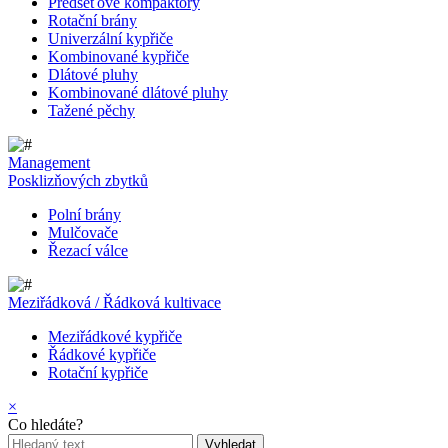
Předseťové kompaktory
Rotační brány
Univerzální kypřiče
Kombinované kypřiče
Dlátové pluhy
Kombinované dlátové pluhy
Tažené pěchy
Management
Posklizňových zbytků
Polní brány
Mulčovače
Řezací válce
Meziřádková / Řádková kultivace
Meziřádkové kypřiče
Řádkové kypřiče
Rotační kypřiče
×
Co hledáte?