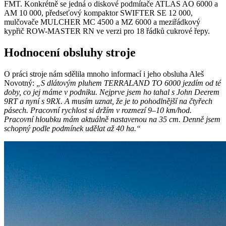
FMT. Konkrétně se jedná o diskové podmítače ATLAS AO 6000 a
AM 10 000, předseťový kompaktor SWIFTER SE 12 000,
mulčovače MULCHER MC 4500 a MZ 6000 a meziřádkový
kypřič ROW-MASTER RN ve verzi pro 18 řádků cukrové řepy.
Hodnocení obsluhy stroje
O práci stroje nám sdělila mnoho informací i jeho obsluha Aleš
Novotný:
„S dlátovým pluhem TERRALAND TO 6000 jezdím od té
doby, co jej máme v podniku. Nejprve jsem ho tahal s John Deerem
9RT a nyní s 9RX. A musím uznat, že je to pohodlnější na čtyřech
pásech. Pracovní rychlost si držím v rozmezí 9–10 km/hod.
Pracovní hloubku mám aktuálně nastavenou na 35 cm. Denně jsem
schopný podle podmínek udělat až 40 ha.“