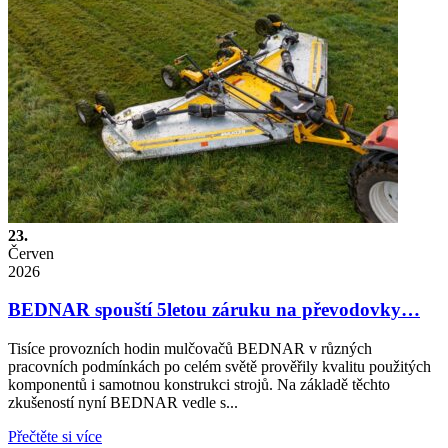
23.
Červen
2026
BEDNAR spouští 5letou záruku na převodovky…
Tisíce provozních hodin mulčovačů BEDNAR v různých
pracovních podmínkách po celém světě prověřily kvalitu použitých
komponentů i samotnou konstrukci strojů. Na základě těchto
zkušeností nyní BEDNAR vedle s...
Přečtěte si více