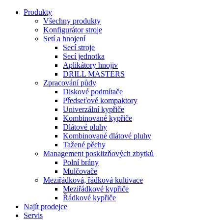
Produkty
Všechny produkty
Konfigurátor stroje
Setí a hnojení
Secí stroje
Secí jednotka
Aplikátory hnojiv
DRILL MASTERS
Zpracování půdy
Diskové podmítače
Předseťové kompaktory
Univerzální kypřiče
Kombinované kypřiče
Dlátové pluhy
Kombinované dlátové pluhy
Tažené pěchy
Management posklizňových zbytků
Polní brány
Mulčovače
Meziřádková, řádková kultivace
Meziřádkové kypřiče
Řádkové kypřiče
Najít prodejce
Servis