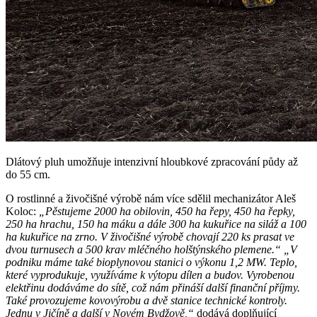
Dlátový pluh umožňuje intenzivní hloubkové zpracování půdy až
do 55 cm.
O rostlinné a živočišné výrobě nám více sdělil mechanizátor Aleš
Koloc:
„Pěstujeme 2000 ha obilovin, 450 ha řepy, 450 ha řepky,
250 ha hrachu, 150 ha máku a dále 300 ha kukuřice na siláž a 100
ha kukuřice na zrno. V živočišné výrobě chovají 220 ks prasat ve
dvou turnusech a 500 krav mléčného holštýnského plemene.“
„V
podniku máme také bioplynovou stanici o výkonu 1,2 MW. Teplo,
které vyprodukuje, využíváme k výtopu dílen a budov. Vyrobenou
elektřinu dodáváme do sítě, což nám přináší další finanční příjmy.
Také provozujeme kovovýrobu a dvě stanice technické kontroly.
Jednu v Jičíně a další v Novém Bydžově,“
dodává doplňující