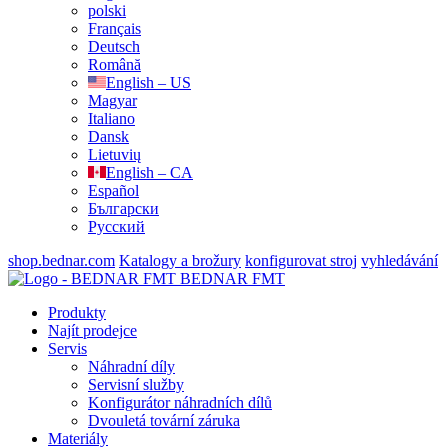
polski
Français
Deutsch
Română
English – US
Magyar
Italiano
Dansk
Lietuvių
English – CA
Español
Български
Русский
shop.bednar.com
Katalogy a brožury
konfigurovat stroj
vyhledávání
BEDNAR FMT
Produkty
Najít prodejce
Servis
Náhradní díly
Servisní služby
Konfigurátor náhradních dílů
Dvouletá tovární záruka
Materiály