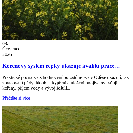
03.
Červenec
2026
Kořenový systém řepky ukazuje kvalitu práce…
Praktické poznatky z hodnocení porostů řepky v Oděse ukazují, jak
zpracování půdy, hloubka kypření a uložení hnojiva ovlivňují
kořeny, příjem vody a vývoj šešulí....
Přečtěte si více