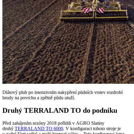
Dlátový pluh po intenzivním nakypření půdních vrstev rozdrobí
hrudy na povrchu a zpětně půdu utuží.
Druhý TERRALAND TO do podniku
Před zahájením sezóny 2018 pořídili v AGRO Slatiny
druhý
TERRALAND TO 6000
. V konfiguraci tohoto stroje je
v zadní části velký a malý hrotový válec.
„Tuto konfiguraci jsme