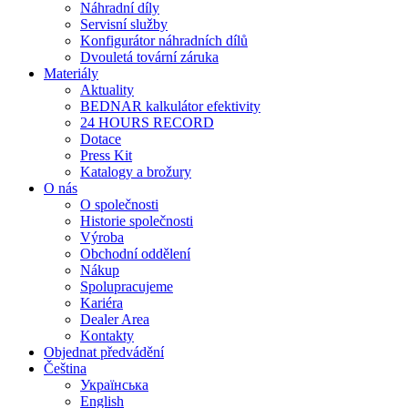
Náhradní díly
Servisní služby
Konfigurátor náhradních dílů
Dvouletá tovární záruka
Materiály
Aktuality
BEDNAR kalkulátor efektivity
24 HOURS RECORD
Dotace
Press Kit
Katalogy a brožury
O nás
O společnosti
Historie společnosti
Výroba
Obchodní oddělení
Nákup
Spolupracujeme
Kariéra
Dealer Area
Kontakty
Objednat předvádění
Čeština
Українська
English