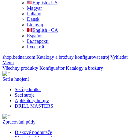
English - US
Magyar
Italiano
Dansk
Lietuvių
English - CA
Español
Български
Русский
shop.bednar.com
Katalogy a brožury
konfigurovat stroj
Vyhledat
Menu
Všechny produkty
Konfigurátor
Katalogy a brožury
Setí a hnojení
Secí jednotka
Secí stroje
Aplikátory hnojiv
DRILL MASTERS
Zpracování půdy
Diskové podmítače