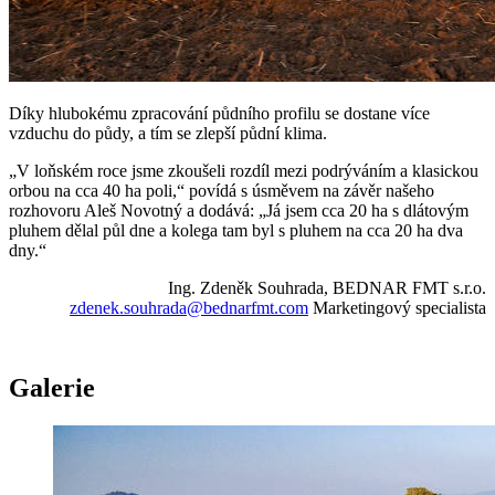
Díky hlubokému zpracování půdního profilu se dostane více
vzduchu do půdy, a tím se zlepší půdní klima.
„V loňském roce jsme zkoušeli rozdíl mezi podrýváním a klasickou
orbou na cca 40 ha poli,“ povídá s úsměvem na závěr našeho
rozhovoru Aleš Novotný a dodává: „Já jsem cca 20 ha s dlátovým
pluhem dělal půl dne a kolega tam byl s pluhem na cca 20 ha dva
dny.“
Ing. Zdeněk Souhrada, BEDNAR FMT s.r.o.
zdenek.souhrada@bednarfmt.com
Marketingový specialista
Galerie