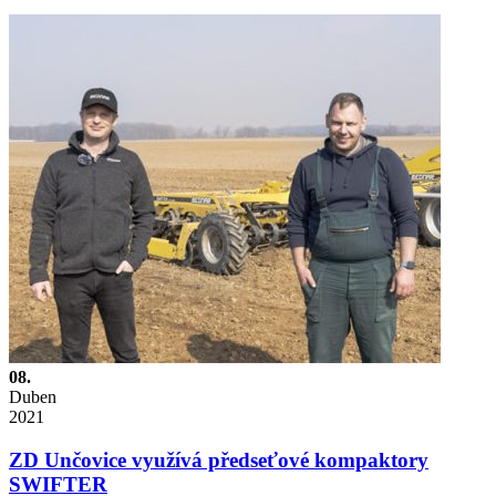
08.
Duben
2021
ZD Unčovice využívá předseťové kompaktory
SWIFTER