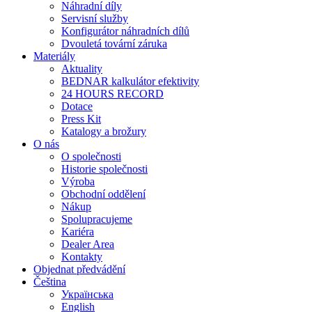
Náhradní díly
Servisní služby
Konfigurátor náhradních dílů
Dvouletá tovární záruka
Materiály
Aktuality
BEDNAR kalkulátor efektivity
24 HOURS RECORD
Dotace
Press Kit
Katalogy a brožury
O nás
O společnosti
Historie společnosti
Výroba
Obchodní oddělení
Nákup
Spolupracujeme
Kariéra
Dealer Area
Kontakty
Objednat předvádění
Čeština
Українська
English