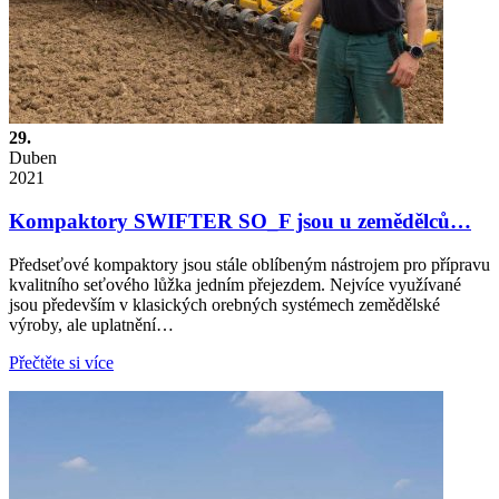
29.
Duben
2021
Kompaktory SWIFTER SO_F jsou u zemědělců…
Předseťové kompaktory jsou stále oblíbeným nástrojem pro přípravu
kvalitního seťového lůžka jedním přejezdem. Nejvíce využívané
jsou především v klasických orebných systémech zemědělské
výroby, ale uplatnění…
Přečtěte si více