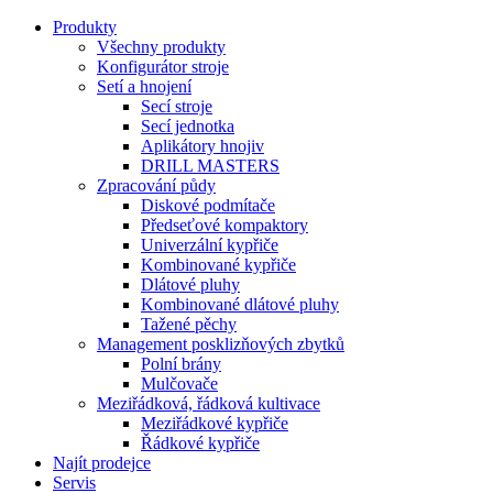
Produkty
Všechny produkty
Konfigurátor stroje
Setí a hnojení
Secí stroje
Secí jednotka
Aplikátory hnojiv
DRILL MASTERS
Zpracování půdy
Diskové podmítače
Předseťové kompaktory
Univerzální kypřiče
Kombinované kypřiče
Dlátové pluhy
Kombinované dlátové pluhy
Tažené pěchy
Management posklizňových zbytků
Polní brány
Mulčovače
Meziřádková, řádková kultivace
Meziřádkové kypřiče
Řádkové kypřiče
Najít prodejce
Servis