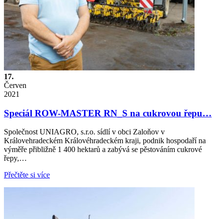
17.
Červen
2021
Speciál ROW-MASTER RN_S na cukrovou řepu…
Společnost UNIAGRO, s.r.o. sídlí v obci Zaloňov v
Královehradeckém Královéhradeckém kraji, podnik hospodaří na
výměře přibližně 1 400 hektarů a zabývá se pěstováním cukrové
řepy,…
Přečtěte si více