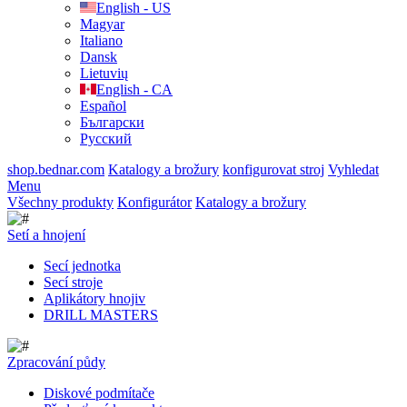
English - US
Magyar
Italiano
Dansk
Lietuvių
English - CA
Español
Български
Русский
shop.bednar.com
Katalogy a brožury
konfigurovat stroj
Vyhledat
Menu
Všechny produkty
Konfigurátor
Katalogy a brožury
Setí a hnojení
Secí jednotka
Secí stroje
Aplikátory hnojiv
DRILL MASTERS
Zpracování půdy
Diskové podmítače