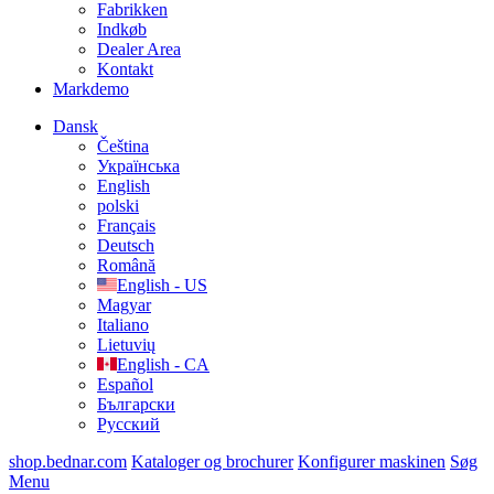
Fabrikken
Indkøb
Dealer Area
Kontakt
Markdemo
Dansk
Čeština
Українська
English
polski
Français
Deutsch
Română
English - US
Magyar
Italiano
Lietuvių
English - CA
Español
Български
Русский
shop.bednar.com
Kataloger og brochurer
Konfigurer maskinen
Søg
Menu