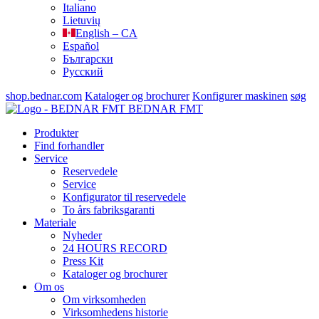
Italiano
Lietuvių
English – CA
Español
Български
Русский
shop.bednar.com
Kataloger og brochurer
Konfigurer maskinen
søg
BEDNAR FMT
Produkter
Find forhandler
Service
Reservedele
Service
Konfigurator til reservedele
To års fabriksgaranti
Materiale
Nyheder
24 HOURS RECORD
Press Kit
Kataloger og brochurer
Om os
Om virksomheden
Virksomhedens historie