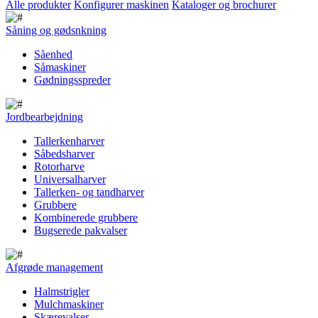
Alle produkter
Konfigurer maskinen
Kataloger og brochurer
Såning og gødsnkning
Såenhed
Såmaskiner
Gødningsspreder
Jordbearbejdning
Tallerkenharver
Såbedsharver
Rotorharve
Universalharver
Tallerken- og tandharver
Grubbere
Kombinerede grubbere
Bugserede pakvalser
Afgrøde management
Halmstrigler
Mulchmaskiner
Skærevalser