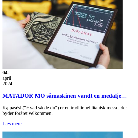
04.
april
2024
MATADOR MO såmaskinen vandt en medalje…
Ką pasėsi ("Hvad såede du") er en traditionel litauisk messe, der
byder foråret velkommen.
Læs mere