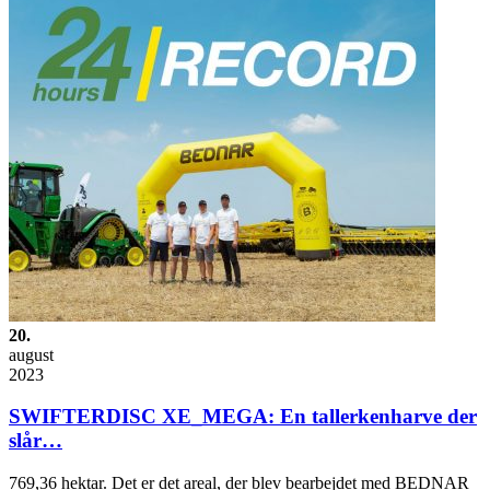
20.
august
2023
SWIFTERDISC XE_MEGA: En tallerkenharve der
slår…
769,36 hektar. Det er det areal, der blev bearbejdet med BEDNAR