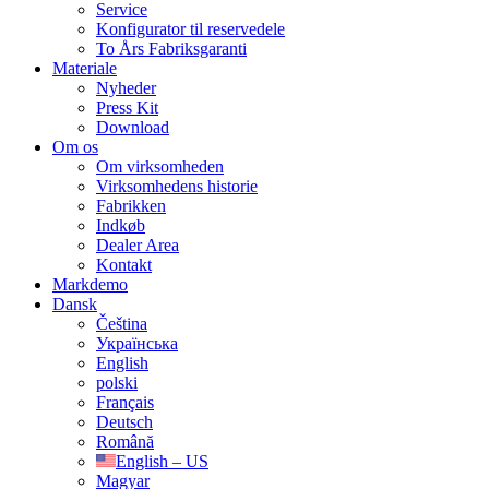
Service
Konfigurator til reservedele
To Års Fabriksgaranti
Materiale
Nyheder
Press Kit
Download
Om os
Om virksomheden
Virksomhedens historie
Fabrikken
Indkøb
Dealer Area
Kontakt
Markdemo
Dansk
Čeština
Українська
English
polski
Français
Deutsch
Română
English – US
Magyar