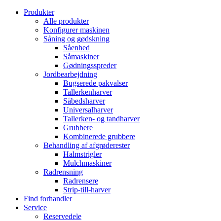
Produkter
Alle produkter
Konfigurer maskinen
Såning og gødskning
Såenhed
Såmaskiner
Gødningsspreder
Jordbearbejdning
Bugserede pakvalser
Tallerkenharver
Såbedsharver
Universalharver
Tallerken- og tandharver
Grubbere
Kombinerede grubbere
Behandling af afgrøderester
Halmstrigler
Mulchmaskiner
Radrensning
Radrensere
Strip-till-harver
Find forhandler
Service
Reservedele