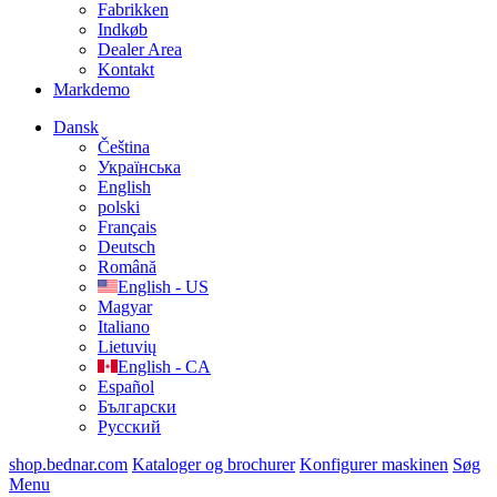
Fabrikken
Indkøb
Dealer Area
Kontakt
Markdemo
Dansk
Čeština
Українська
English
polski
Français
Deutsch
Română
English - US
Magyar
Italiano
Lietuvių
English - CA
Español
Български
Русский
shop.bednar.com
Kataloger og brochurer
Konfigurer maskinen
Søg
Menu