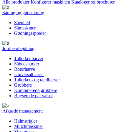
Alle produkter
Konfigurer maskinen
Kataloger og brochurer
Såning og gødsnkning
Såenhed
Såmaskiner
Gødningsspreder
Jordbearbejdning
Tallerkenharver
Såbedsharver
Rotorharve
Universalharver
Tallerken- og tandharver
Grubbere
Kombinerede grubbere
Bugserede pakvalser
Afgrøde management
Halmstrigler
Mulchmaskiner
Skærevalser