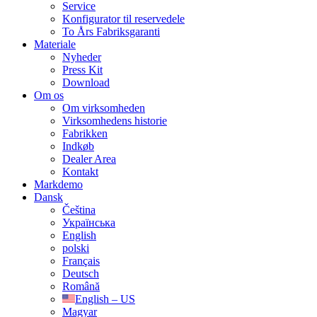
Service
Konfigurator til reservedele
To Års Fabriksgaranti
Materiale
Nyheder
Press Kit
Download
Om os
Om virksomheden
Virksomhedens historie
Fabrikken
Indkøb
Dealer Area
Kontakt
Markdemo
Dansk
Čeština
Українська
English
polski
Français
Deutsch
Română
English – US
Magyar