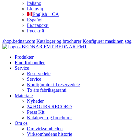
Italiano
Lietuvių
English – CA
Español
Български
Русский
shop.bednar.com
Kataloger og brochurer
Konfigurer maskinen
søg
BEDNAR FMT
Produkter
Find forhandler
Service
Reservedele
Service
Konfigurator til reservedele
To års fabriksgaranti
Materiale
Nyheder
24 HOURS RECORD
Press Kit
Kataloger og brochurer
Om os
Om virksomheden
Virksomhedens historie