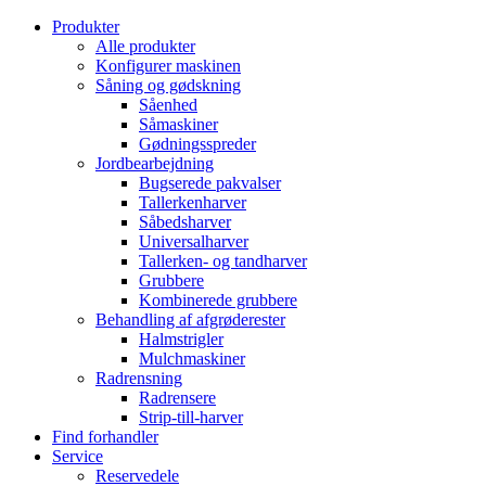
Produkter
Alle produkter
Konfigurer maskinen
Såning og gødskning
Såenhed
Såmaskiner
Gødningsspreder
Jordbearbejdning
Bugserede pakvalser
Tallerkenharver
Såbedsharver
Universalharver
Tallerken- og tandharver
Grubbere
Kombinerede grubbere
Behandling af afgrøderester
Halmstrigler
Mulchmaskiner
Radrensning
Radrensere
Strip-till-harver
Find forhandler
Service
Reservedele