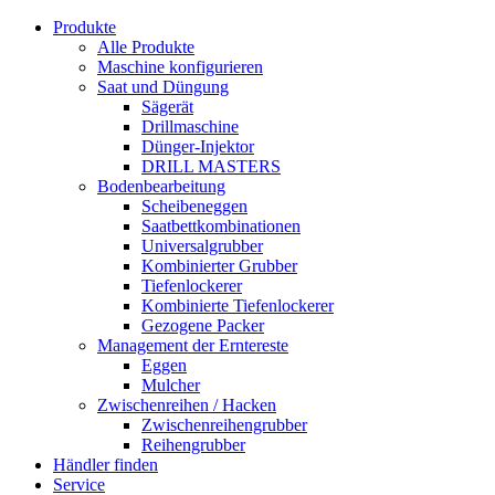
Produkte
Alle Produkte
Maschine konfigurieren
Saat und Düngung
Sägerät
Drillmaschine
Dünger-Injektor
DRILL MASTERS
Bodenbearbeitung
Scheibeneggen
Saatbettkombinationen
Universalgrubber
Kombinierter Grubber
Tiefenlockerer
Kombinierte Tiefenlockerer
Gezogene Packer
Management der Erntereste
Eggen
Mulcher
Zwischenreihen / Hacken
Zwischenreihengrubber
Reihengrubber
Händler finden
Service