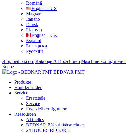
Română
English – US
Magyar
Italiano
Dansk
Lietuvių
English – CA
Español
Български
Русский
shop.bednar.com
Kataloge & Broschüren
Maschine konfigurieren
Suche
BEDNAR FMT
Produkte
Händler finden
Service
Ersatzteile
Service
Ersatzteilkonfigurator
Ressourcen
Aktuelles
BEDNAR Effektivitätsrechner
24 HOURS RECORD