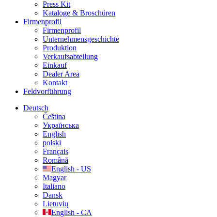
Press Kit
Kataloge & Broschüren
Firmenprofil
Firmenprofil
Unternehmensgeschichte
Produktion
Verkaufsabteilung
Einkauf
Dealer Area
Kontakt
Feldvorführung
Deutsch
Čeština
Українська
English
polski
Français
Română
English - US
Magyar
Italiano
Dansk
Lietuvių
English - CA