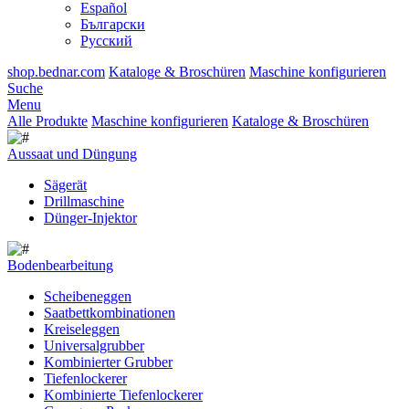
Español
Български
Русский
shop.bednar.com
Kataloge & Broschüren
Maschine konfigurieren
Suche
Menu
Alle Produkte
Maschine konfigurieren
Kataloge & Broschüren
Aussaat und Düngung
Sägerät
Drillmaschine
Dünger-Injektor
Bodenbearbeitung
Scheibeneggen
Saatbettkombinationen
Kreiseleggen
Universalgrubber
Kombinierter Grubber
Tiefenlockerer
Kombinierte Tiefenlockerer