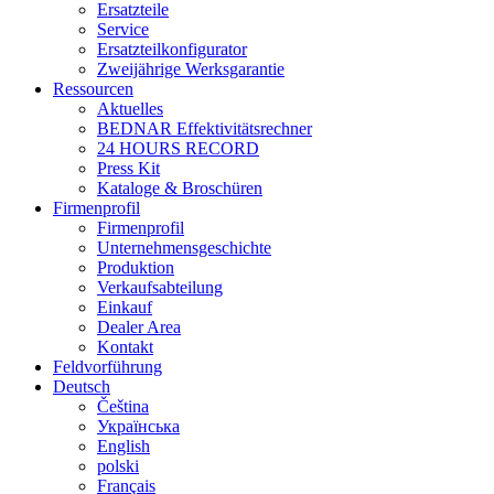
Ersatzteile
Service
Ersatzteilkonfigurator
Zweijährige Werksgarantie
Ressourcen
Aktuelles
BEDNAR Effektivitätsrechner
24 HOURS RECORD
Press Kit
Kataloge & Broschüren
Firmenprofil
Firmenprofil
Unternehmensgeschichte
Produktion
Verkaufsabteilung
Einkauf
Dealer Area
Kontakt
Feldvorführung
Deutsch
Čeština
Українська
English
polski
Français