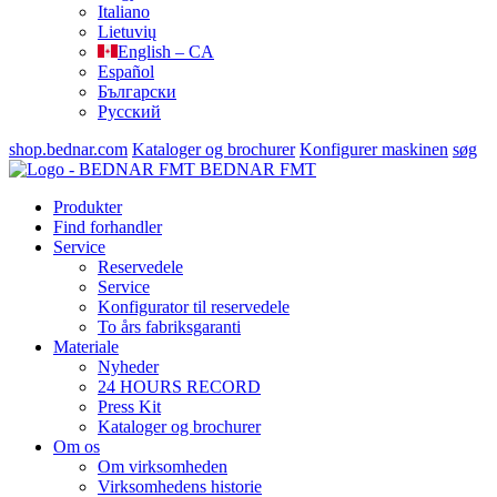
Italiano
Lietuvių
English – CA
Español
Български
Русский
shop.bednar.com
Kataloger og brochurer
Konfigurer maskinen
søg
BEDNAR FMT
Produkter
Find forhandler
Service
Reservedele
Service
Konfigurator til reservedele
To års fabriksgaranti
Materiale
Nyheder
24 HOURS RECORD
Press Kit
Kataloger og brochurer
Om os
Om virksomheden
Virksomhedens historie