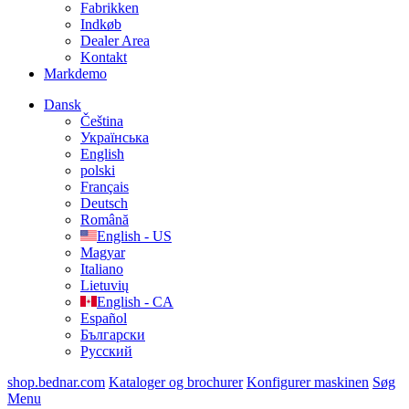
Fabrikken
Indkøb
Dealer Area
Kontakt
Markdemo
Dansk
Čeština
Українська
English
polski
Français
Deutsch
Română
English - US
Magyar
Italiano
Lietuvių
English - CA
Español
Български
Русский
shop.bednar.com
Kataloger og brochurer
Konfigurer maskinen
Søg
Menu