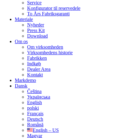
Service
Konfigurator til reservedele
To Års Fabriksgaranti
Materiale
Nyheder
Press Kit
Download
Om os
Om virksomheden
Virksomhedens historie
Fabrikken
Indkøb
Dealer Area
Kontakt
Markdemo
Dansk
Čeština
Українська
English
polski
Français
Deutsch
Română
English – US
Magyar