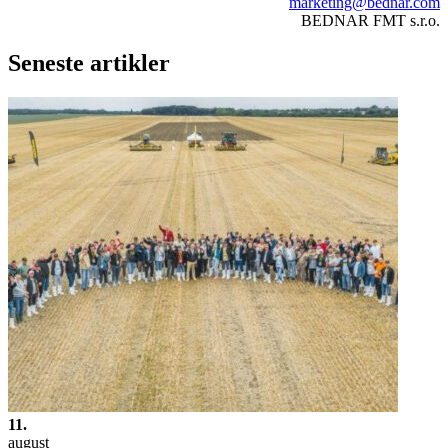
marketing@bednar.com
BEDNAR FMT s.r.o.
Seneste artikler
11.
august