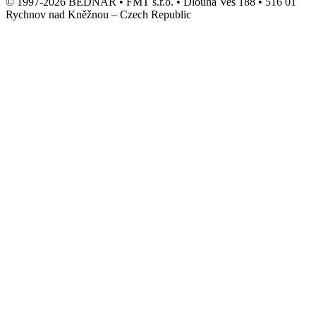
© 1997-2026 BEDNAR • FMT s.r.o. • Dlouhá Ves 188 • 516 01
Rychnov nad Kněžnou – Czech Republic