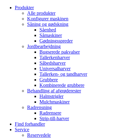
Produkter
Alle produkter
Konfigurer maskinen
Såning og gødskning
Såenhed
Såmaskiner
Gødningsspreder
Jordbearbejdning
Bugserede pakvalser
Tallerkenharver
Såbedsharver
Universalharver
Tallerken- og tandharver
Grubbere
Kombinerede grubbere
Behandling af afgrøderester
Halmstrigler
Mulchmaskiner
Radrensning
Radrensere
Strip-till-harver
Find forhandler
Service
Reservedele