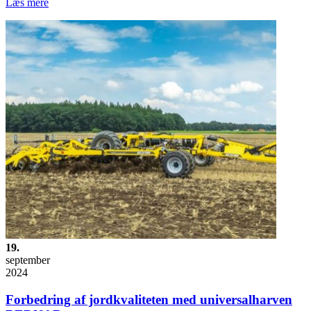
Læs mere
19.
september
2024
Forbedring af jordkvaliteten med universalharven