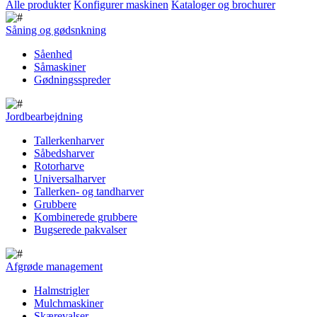
Alle produkter
Konfigurer maskinen
Kataloger og brochurer
Såning og gødsnkning
Såenhed
Såmaskiner
Gødningsspreder
Jordbearbejdning
Tallerkenharver
Såbedsharver
Rotorharve
Universalharver
Tallerken- og tandharver
Grubbere
Kombinerede grubbere
Bugserede pakvalser
Afgrøde management
Halmstrigler
Mulchmaskiner
Skærevalser