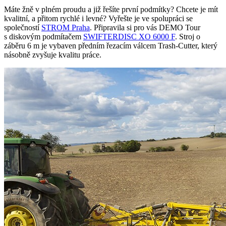
Máte žně v plném proudu a již řešíte první podmítky? Chcete je mít
kvalitní, a přitom rychlé i levné? Vyřešte je ve spolupráci se
společností
STROM Praha
. Připravila si pro vás DEMO Tour
s diskovým podmítačem
SWIFTERDISC XO 6000 F
. Stroj o
záběru 6 m je vybaven předním řezacím válcem Trash-Cutter, který
násobně zvyšuje kvalitu práce.