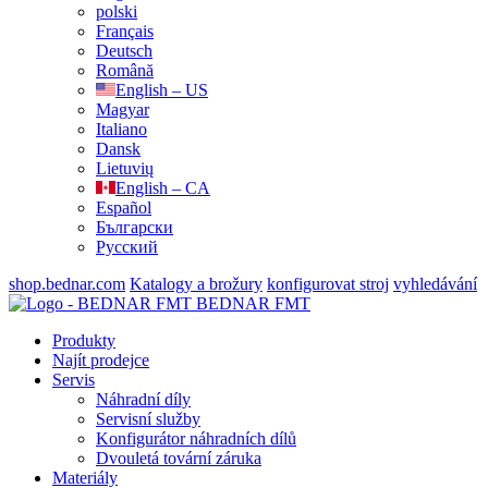
polski
Français
Deutsch
Română
English – US
Magyar
Italiano
Dansk
Lietuvių
English – CA
Español
Български
Русский
shop.bednar.com
Katalogy a brožury
konfigurovat stroj
vyhledávání
BEDNAR FMT
Produkty
Najít prodejce
Servis
Náhradní díly
Servisní služby
Konfigurátor náhradních dílů
Dvouletá tovární záruka
Materiály