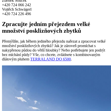
Zdeněk Souček
+420 724 066 242
Vojtěch Schwägerl
+420 724 226 496
Zpracujte jedním přejezdem velké
množství posklizňových zbytků
Přemýšlíte, jak během jediného přejezdu nařezat a zpracovat velké
množství posklizňových zbytků? Jak je zároveň promíchat s
nakypřenou půdou do větší hloubky? Nebo potřebujete jen podrýt
bez míchání půdy? Vše, co chcete, zvládnete s kombinovaným
dlátovým pluhem
TERRALAND DO 6500
.