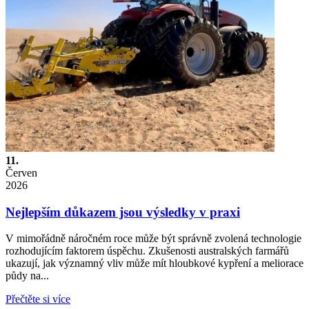
11.
Červen
2026
Nejlepším důkazem jsou výsledky v praxi
V mimořádně náročném roce může být správně zvolená technologie
rozhodujícím faktorem úspěchu. Zkušenosti australských farmářů
ukazují, jak významný vliv může mít hloubkové kypření a meliorace
půdy na...
Přečtěte si více