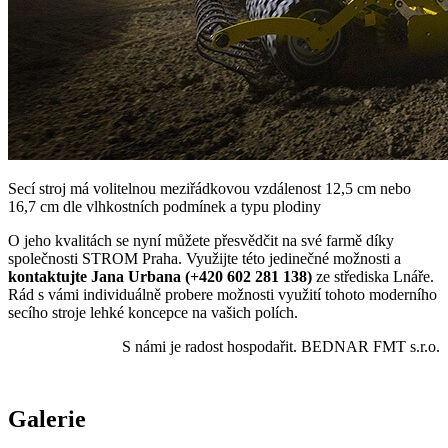
Secí stroj má volitelnou meziřádkovou vzdálenost 12,5 cm nebo
16,7 cm dle vlhkostních podmínek a typu plodiny
O jeho kvalitách se nyní můžete přesvědčit na své farmě díky
společnosti STROM Praha. Využijte této jedinečné možnosti a
kontaktujte Jana Urbana (+420 602 281 138)
ze střediska Lnáře.
Rád s vámi individuálně probere možnosti využití tohoto moderního
secího stroje lehké koncepce na vašich polích.
S námi je radost hospodařit. BEDNAR FMT s.r.o.
Galerie