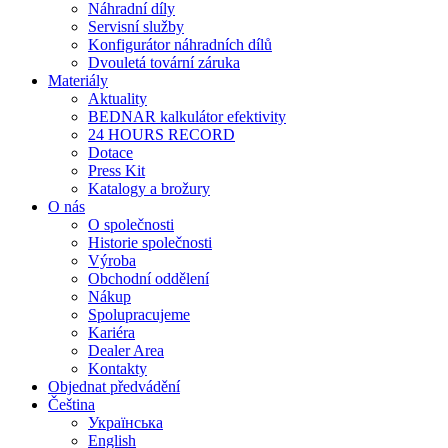
Náhradní díly
Servisní služby
Konfigurátor náhradních dílů
Dvouletá tovární záruka
Materiály
Aktuality
BEDNAR kalkulátor efektivity
24 HOURS RECORD
Dotace
Press Kit
Katalogy a brožury
O nás
O společnosti
Historie společnosti
Výroba
Obchodní oddělení
Nákup
Spolupracujeme
Kariéra
Dealer Area
Kontakty
Objednat předvádění
Čeština
Українська
English