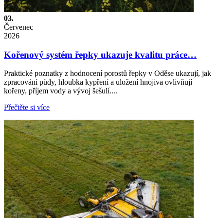
03.
Červenec
2026
Kořenový systém řepky ukazuje kvalitu práce…
Praktické poznatky z hodnocení porostů řepky v Oděse ukazují, jak
zpracování půdy, hloubka kypření a uložení hnojiva ovlivňují
kořeny, příjem vody a vývoj šešulí....
Přečtěte si více