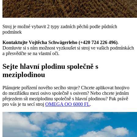
Stroj je možné vybavit 2 typy zadních pěchů podle půdních
podmínek
Kontaktujte Vojtěcha Schwägerleho (+420 724 226 496)
.
Domluvte si s ním možnost vyzkoušet si stroj ve vašich podmínkách
a přesvědčte se na vlastní oči.
Sejte hlavní plodinu společně s
meziplodinou
Plánujete pořízení nového secího stroje? Chcete aplikovat hnojivo
do meziřádku mezi osivo společně s osivem? Nebo chcete jedním
přejezdem sít meziplodinu společně s hlavní plodinou? Pak právě
pro vás je tu secí stroj
OMEGA OO 6000 FL
.