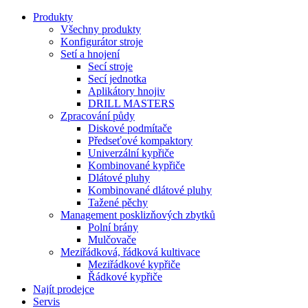
Produkty
Všechny produkty
Konfigurátor stroje
Setí a hnojení
Secí stroje
Secí jednotka
Aplikátory hnojiv
DRILL MASTERS
Zpracování půdy
Diskové podmítače
Předseťové kompaktory
Univerzální kypřiče
Kombinované kypřiče
Dlátové pluhy
Kombinované dlátové pluhy
Tažené pěchy
Management posklizňových zbytků
Polní brány
Mulčovače
Meziřádková, řádková kultivace
Meziřádkové kypřiče
Řádkové kypřiče
Najít prodejce
Servis