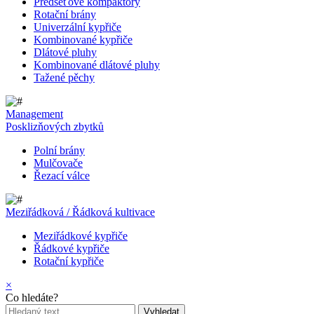
Předseťové kompaktory
Rotační brány
Univerzální kypřiče
Kombinované kypřiče
Dlátové pluhy
Kombinované dlátové pluhy
Tažené pěchy
Management
Posklizňových zbytků
Polní brány
Mulčovače
Řezací válce
Meziřádková / Řádková kultivace
Meziřádkové kypřiče
Řádkové kypřiče
Rotační kypřiče
×
Co hledáte?