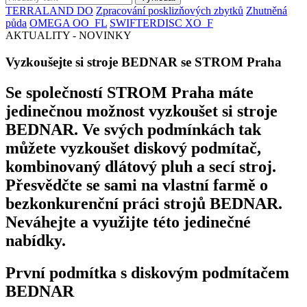
TERRALAND DO
Zpracování posklizňových zbytků
Zhutněná
půda
OMEGA OO_FL
SWIFTERDISC XO_F
AKTUALITY - NOVINKY
Vyzkoušejte si stroje BEDNAR se STROM Praha
Se společností STROM Praha máte
jedinečnou možnost vyzkoušet si stroje
BEDNAR. Ve svých podmínkách tak
můžete vyzkoušet diskový podmítač,
kombinovaný dlátový pluh a secí stroj.
Přesvědčte se sami na vlastní farmě o
bezkonkurenční práci strojů BEDNAR.
Neváhejte a využijte této jedinečné
nabídky.
První podmítka s diskovým podmítačem
BEDNAR