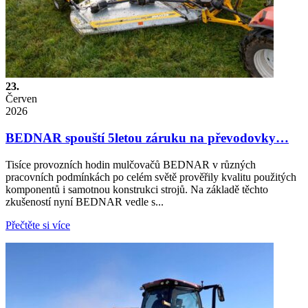
23.
Červen
2026
BEDNAR spouští 5letou záruku na převodovky…
Tisíce provozních hodin mulčovačů BEDNAR v různých
pracovních podmínkách po celém světě prověřily kvalitu použitých
komponentů i samotnou konstrukci strojů. Na základě těchto
zkušeností nyní BEDNAR vedle s...
Přečtěte si více