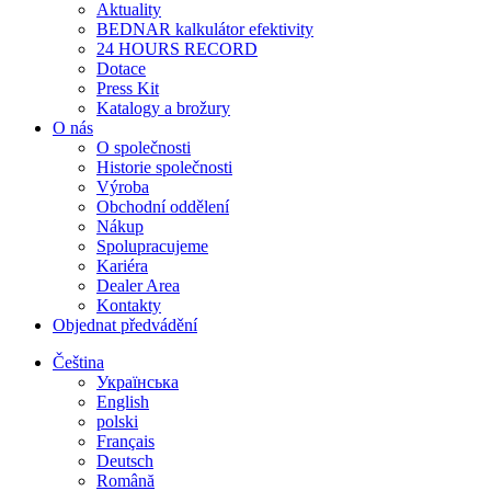
Aktuality
BEDNAR kalkulátor efektivity
24 HOURS RECORD
Dotace
Press Kit
Katalogy a brožury
O nás
O společnosti
Historie společnosti
Výroba
Obchodní oddělení
Nákup
Spolupracujeme
Kariéra
Dealer Area
Kontakty
Objednat předvádění
Čeština
Українська
English
polski
Français
Deutsch
Română