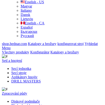
English - US
Magyar
Italiano
Dansk
Lietuvių
English - CA
Español
Български
Русский
shop.bednar.com
Katalogy a brožury
konfigurovat stroj
Vyhledat
Menu
Všechny produkty
Konfigurátor
Katalogy a brožury
Setí a hnojení
Secí jednotka
Secí stroje
Aplikátory hnojiv
DRILL MASTERS
Zpracování půdy
Diskové podmítače