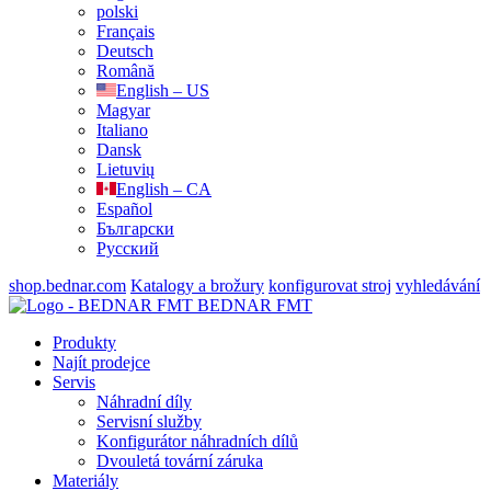
polski
Français
Deutsch
Română
English – US
Magyar
Italiano
Dansk
Lietuvių
English – CA
Español
Български
Русский
shop.bednar.com
Katalogy a brožury
konfigurovat stroj
vyhledávání
BEDNAR FMT
Produkty
Najít prodejce
Servis
Náhradní díly
Servisní služby
Konfigurátor náhradních dílů
Dvouletá tovární záruka
Materiály