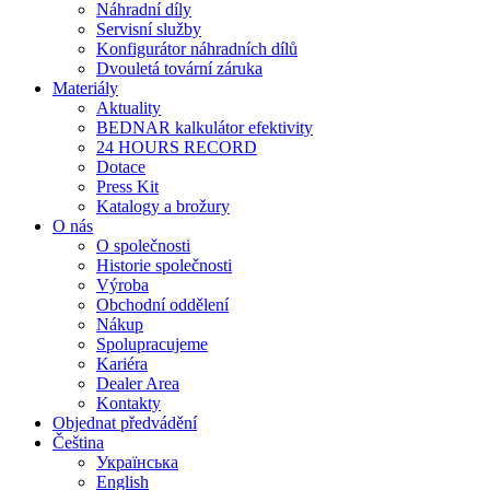
Náhradní díly
Servisní služby
Konfigurátor náhradních dílů
Dvouletá tovární záruka
Materiály
Aktuality
BEDNAR kalkulátor efektivity
24 HOURS RECORD
Dotace
Press Kit
Katalogy a brožury
O nás
O společnosti
Historie společnosti
Výroba
Obchodní oddělení
Nákup
Spolupracujeme
Kariéra
Dealer Area
Kontakty
Objednat předvádění
Čeština
Українська
English