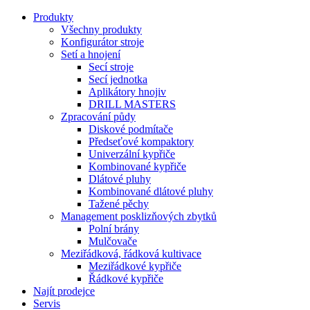
Produkty
Všechny produkty
Konfigurátor stroje
Setí a hnojení
Secí stroje
Secí jednotka
Aplikátory hnojiv
DRILL MASTERS
Zpracování půdy
Diskové podmítače
Předseťové kompaktory
Univerzální kypřiče
Kombinované kypřiče
Dlátové pluhy
Kombinované dlátové pluhy
Tažené pěchy
Management posklizňových zbytků
Polní brány
Mulčovače
Meziřádková, řádková kultivace
Meziřádkové kypřiče
Řádkové kypřiče
Najít prodejce
Servis