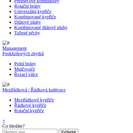
Předseťové kompaktory
Rotační brány
Univerzální kypřiče
Kombinované kypřiče
Dlátové pluhy
Kombinované dlátové pluhy
Tažené pěchy
Management
Posklizňových zbytků
Polní brány
Mulčovače
Řezací válce
Meziřádková / Řádková kultivace
Meziřádkové kypřiče
Řádkové kypřiče
Rotační kypřiče
×
Co hledáte?