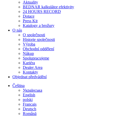
Aktuality
BEDNAR kalkulátor efektivity
24 HOURS RECORD
Dotace
Press Kit
Katalogy a brožury
O nás
O společnosti
Historie společnosti
Výroba
Obchodní oddělení
Nákup
Spolupracujeme
Kariéra
Dealer Area
Kontakty
Objednat předvádění
Čeština
Українська
English
polski
Français
Deutsch
Română