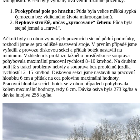
Mongolsko. K setí byly vybrány dva velmi rozdílné pozemky:
Prokypřené pole po hrachu:
Půda byla velice měkká sypká
černozem bez viditelného života mikroorganismů.
Řepkové strniště, občas „zpracované“ žehem:
Půda byla
stejně jemná a „mrtvá“.
Ačkoli byly na obou vybraných pozemcích stejné půdní podmínky,
rozhodli jsme se pro odlišné nastavení stroje. V prvním případě jsme
vyřadili z provozu diskovou sekci a přítlak botek nastavili na
minimum. Vzhledem k prokluzu tažného prostředku se souprava
pohybovala maximální pracovní rychlostí 8–10 km/hod. Na druhém
poli již s trakcí problémy nebyly a souprava bez problémů jezdila
rychlostí 12–15 km/hod. Diskovou sekci jsme nastavili na pracovní
hloubku 6 cm a přítlak na cca polovinu maximální hodnoty.
Pracovní hloubka secích botek se v obou případech pohybovala
kolem maximální hodnoty, tedy 6 cm. Dávka osiva byla 273 kg/ha a
dávka hnojiva 255 kg/ha.