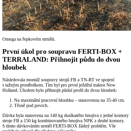
Omega na řepkovém strništi.
První úkol pro soupravu FERTI-BOX +
TERRALAND: Přihnojit půdu do dvou
hloubek
Následovala montáž soupravy strojů FB a TN-RT ve spojení
s tažným prostředkem. Tím byl pro první ježdění traktor New
Holland. Úkolem bylo přihnojit půdní profil do dvou hloubek:
Na maximální pracovní hloubku – stanovenou na 35-40 cm.
Těsně pod povrch.
Dávka byla stanovena na 140 kg dusíkatého hnojiva z jedné komory
stroje FB a 150 kg kombinovaného hnojiva NPK z druhé komory.
S tímto dávkováním neměl FERTI-BOX žádný problém. Vše