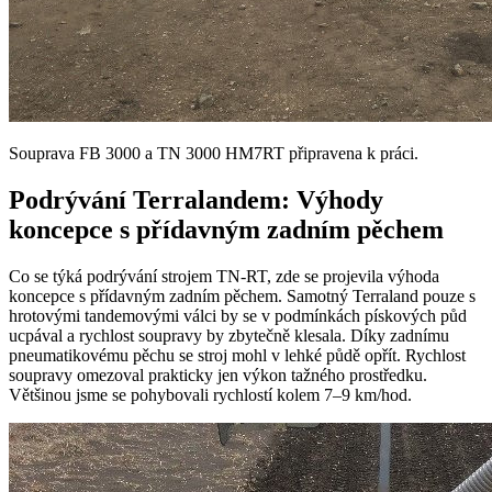
Souprava FB 3000 a TN 3000 HM7RT připravena k práci.
Podrývání Terralandem: Výhody
koncepce s přídavným zadním pěchem
Co se týká podrývání strojem TN-RT, zde se projevila výhoda
koncepce s přídavným zadním pěchem. Samotný Terraland pouze s
hrotovými tandemovými válci by se v podmínkách pískových půd
ucpával a rychlost soupravy by zbytečně klesala. Díky zadnímu
pneumatikovému pěchu se stroj mohl v lehké půdě opřít. Rychlost
soupravy omezoval prakticky jen výkon tažného prostředku.
Většinou jsme se pohybovali rychlostí kolem 7–9 km/hod.