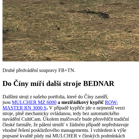
Druhé předvádění soupravy FB+TN.
Do Číny míří další stroje BEDNAR
Dalšími stroji z našeho portfolia, které do Číny zamíří,
jsou
MULCHER MZ 6000
a meziřádkový kypřič
ROW-
MASTER RN 3000 S
.
V případě kypřiče jde o nejmenší verzi
stroje, plně mechanicky ovládanou, tedy bez automatického
navádění CultiCam. Úkolem mulčovače bude přesvědčit tradiční
čínské farmáře, že pálení strnišť v žádném případě nepředstavuje
vhodné řešení posklizňového managementu. I vzhledem k výše
popsané kvalitě půdy má MULCHER v čínských podmínkách