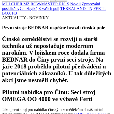
MULCHER MZ
ROW-MASTER RN_S
No-till
Zpracování
posklizňových zbytků
Z vašich polí
TERRALAND TN
FERTI-
BOX FB
AKTUALITY - NOVINKY
První stroje BEDNAR úspěšně brázdí čínská pole
Čínské zemědělství se rozvíjí a starší
technika už nepostačuje moderním
nárokům. V loňském roce dodala firma
BEDNAR do Číny první secí stroje. Na
jaře 2018 proběhlo pilotní předvádění u
potenciálních zákazníků. U tak důležitých
akcí jsme nesměli chybět.
Pilotní nabídka pro Čínu: Secí stroj
OMEGA OO 4000 ve výbavě Ferti
Jako první stroj pro nabídku čínským zemědělcům si náš místní