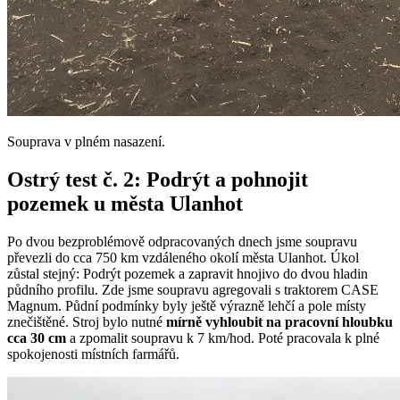
Souprava v plném nasazení.
Ostrý test č. 2: Podrýt a pohnojit
pozemek u města Ulanhot
Po dvou bezproblémově odpracovaných dnech jsme soupravu
převezli do cca 750 km vzdáleného okolí města Ulanhot. Úkol
zůstal stejný: Podrýt pozemek a zapravit hnojivo do dvou hladin
půdního profilu. Zde jsme soupravu agregovali s traktorem CASE
Magnum. Půdní podmínky byly ještě výrazně lehčí a pole místy
znečištěné. Stroj bylo nutné
mírně vyhloubit na pracovní hloubku
cca 30 cm
a zpomalit soupravu k 7 km/hod. Poté pracovala k plné
spokojenosti místních farmářů.