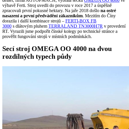
dealer, firma AGTOPMACH, vybrala sečku
OMEGA OO 4000
ve
výbavě Ferti. Stroj uvedli do provozu v roce 2017 a úspěšně
zpracovali první pokusné hektary. Na jaře 2018 došlo
na ostré
nasazení a první předvádění zákazníkům
. Mezitím do Číny
dorazila i další kombinace strojů –
FERTI-BOX FB
3000
s dlátovým pluhem
TERRALAND TN3000H7R
v provedení
RT. Vyrazili jsme podpořit čínské kolegy po technické stránce a
prověřit fungování strojů v místních podmínkách.
Secí stroj OMEGA OO 4000 na dvou
rozdílných typech půdy