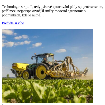
Technologie strip-till, tedy pásové zpracování půdy spojené se setím,
patří mezi nejperspektivnější směry moderní agronomie v
podmínkách, kde je nutné…
Přečtěte si více