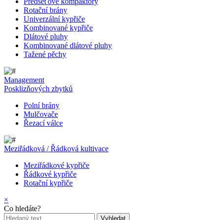
Předseťové kompaktory
Rotační brány
Univerzální kypřiče
Kombinované kypřiče
Dlátové pluhy
Kombinované dlátové pluhy
Tažené pěchy
Management
Posklizňových zbytků
Polní brány
Mulčovače
Řezací válce
Meziřádková / Řádková kultivace
Meziřádkové kypřiče
Řádkové kypřiče
Rotační kypřiče
×
Co hledáte?