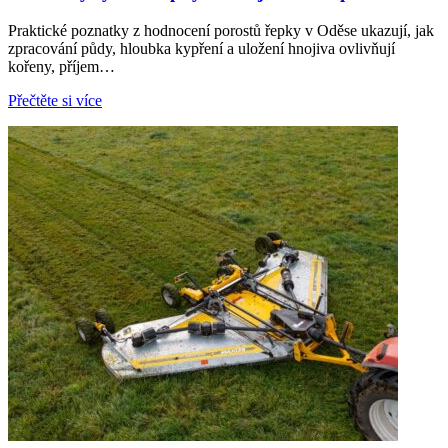
Praktické poznatky z hodnocení porostů řepky v Oděse ukazují, jak
zpracování půdy, hloubka kypření a uložení hnojiva ovlivňují
kořeny, příjem…
Přečtěte si více