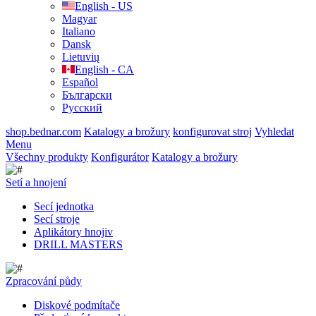
English - US
Magyar
Italiano
Dansk
Lietuvių
English - CA
Español
Български
Русский
shop.bednar.com
Katalogy a brožury
konfigurovat stroj
Vyhledat
Menu
Všechny produkty
Konfigurátor
Katalogy a brožury
Setí a hnojení
Secí jednotka
Secí stroje
Aplikátory hnojiv
DRILL MASTERS
Zpracování půdy
Diskové podmítače