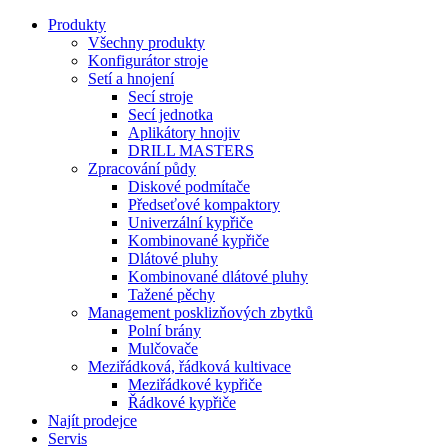
Produkty
Všechny produkty
Konfigurátor stroje
Setí a hnojení
Secí stroje
Secí jednotka
Aplikátory hnojiv
DRILL MASTERS
Zpracování půdy
Diskové podmítače
Předseťové kompaktory
Univerzální kypřiče
Kombinované kypřiče
Dlátové pluhy
Kombinované dlátové pluhy
Tažené pěchy
Management posklizňových zbytků
Polní brány
Mulčovače
Meziřádková, řádková kultivace
Meziřádkové kypřiče
Řádkové kypřiče
Najít prodejce
Servis