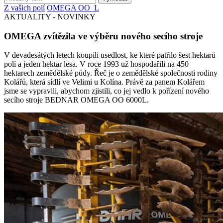
Z vašich polí
OMEGA OO_L
AKTUALITY - NOVINKY
OMEGA zvítězila ve výběru nového secího stroje
V devadesátých letech koupili usedlost, ke které patřilo šest hektarů
polí a jeden hektar lesa. V roce 1993 už hospodařili na 450
hektarech zemědělské půdy. Řeč je o zemědělské společnosti rodiny
Kolářů, která sídlí ve Velimi u Kolína. Právě za panem Kolářem
jsme se vypravili, abychom zjistili, co jej vedlo k pořízení nového
secího stroje BEDNAR OMEGA OO 6000L.