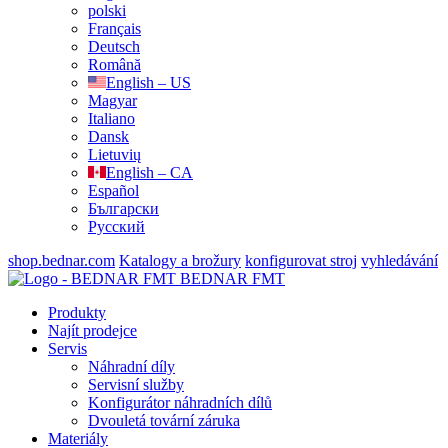
polski
Français
Deutsch
Română
English – US
Magyar
Italiano
Dansk
Lietuvių
English – CA
Español
Български
Русский
shop.bednar.com
Katalogy a brožury
konfigurovat stroj
vyhledávání
BEDNAR FMT
Produkty
Najít prodejce
Servis
Náhradní díly
Servisní služby
Konfigurátor náhradních dílů
Dvouletá tovární záruka
Materiály