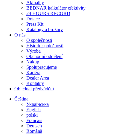
Aktuality
BEDNAR kalkulátor efektivity
24 HOURS RECORD
Dotace
Press Kit
Katalogy a brožury
O nás
O společnosti
Historie společnosti
Výroba
Obchodní oddělení
Nákup
Spolupracujeme
Kariéra
Dealer Area
Kontakty
Objednat předvádění
Čeština
Українська
English
polski
Français
Deutsch
Română