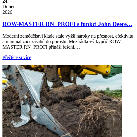
24.
Duben
2026
ROW-MASTER RN_PROFI s funkcí John Deere…
Moderní zemědělství klade stále vyšší nároky na přesnost, efektivitu
a minimalizaci zásahů do porostu. Meziřádkový kypřič ROW-
MASTER RN_PROFI přináší řešení,…
Přečtěte si více