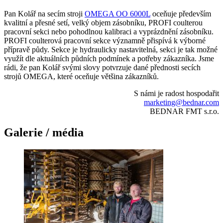
Pan Kolář na secím stroji
OMEGA OO 6000L
oceňuje především
kvalitní a přesné setí, velký objem zásobníku, PROFI coulterou
pracovní sekci nebo pohodlnou kalibraci a vyprázdnění zásobníku.
PROFI coulterová pracovní sekce významně přispívá k výborné
přípravě půdy. Sekce je hydraulicky nastavitelná, sekci je tak možné
využít dle aktuálních půdních podmínek a potřeby zákazníka. Jsme
rádi, že pan Kolář svými slovy potvrzuje dané přednosti secích
strojů OMEGA, které oceňuje většina zákazníků.
S námi je radost hospodařit
marketing@bednar.com
BEDNAR FMT s.r.o.
Galerie / média