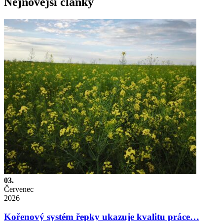
Nejnovější články
03.
Červenec
2026
Kořenový systém řepky ukazuje kvalitu práce…