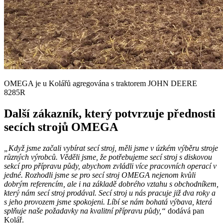
OMEGA je u Kolářů agregována s traktorem JOHN DEERE
8285R
Další zákazník, který potvrzuje přednosti
secích strojů OMEGA
„Když jsme začali vybírat secí stroj, měli jsme v úzkém výběru stroje
různých výrobců. Věděli jsme, že potřebujeme secí stroj s diskovou
sekcí pro přípravu půdy, abychom zvládli více pracovních operací v
jedné. Rozhodli jsme se pro secí stroj OMEGA nejenom kvůli
dobrým referencím, ale i na základě dobrého vztahu s obchodníkem,
který nám secí stroj prodával. Secí stroj u nás pracuje již dva roky a
s jeho provozem jsme spokojeni. Líbí se nám bohatá výbava, která
splňuje naše požadavky na kvalitní přípravu půdy,“
dodává pan
Kolář.