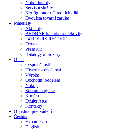
Náhradní díly
Servisní služby
Konfigurátor náhradních dílů
Dvouletá tovární záruka
Materiály
Aktuality
BEDNAR kalkulátor efektivity
24 HOURS RECORD
Dotace
Press Kit
Katalogy a brožury
O nás
O společnosti
Historie společnosti
Výroba
Obchodní oddělení
Nákup
Spolupracujeme
Kariéra
Dealer Area
Kontakty
Objednat předvádění
Čeština
Українська
English