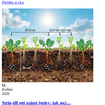
Přečtěte si více
11.
Květen
2026
Strip-till setí ozimé řepky: jak secí…