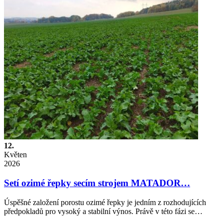
12.
Květen
2026
Setí ozimé řepky secím strojem MATADOR…
Úspěšné založení porostu ozimé řepky je jedním z rozhodujících
předpokladů pro vysoký a stabilní výnos. Právě v této fázi se…