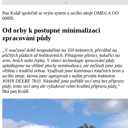
Pan Kolář společně se svým synem u secího stroje OMEGA OO
6000L
Od orby k postupné minimalizaci
zpracování půdy
„V současné době hospodaříme na 350 hektarech, převážně na
písčitých půdách až hnědozemích. Pěstujeme pšenici, kukuřici na
zrno, hrách nebo řepku. V rámci technologie zpracování půdy
uplatňujeme na většině plochy minimalizaci, ale začínali jsme jako
většina s tradiční orbou. Využívali jsme kombinaci rotačních bran a
secího stroje, kterou jsme agregovali s našim prvním traktorem
JOHN DEERE 7810. Následně jsme pořídili secí stroj bez přípravy
půdy, tento secí stroj ale vyžadoval velmi kvalitní přípravu půdy,“
říká pan Kolář.