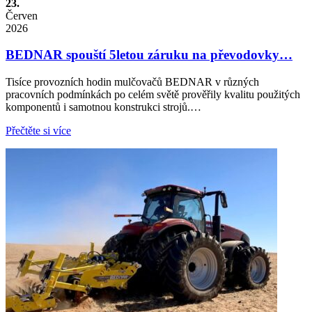
23.
Červen
2026
BEDNAR spouští 5letou záruku na převodovky…
Tisíce provozních hodin mulčovačů BEDNAR v různých
pracovních podmínkách po celém světě prověřily kvalitu použitých
komponentů i samotnou konstrukci strojů.…
Přečtěte si více