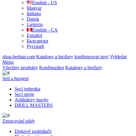
English - US
Magyar
Italiano
Dansk
Lietuvių
English - CA
Español
Български
Русский
shop.bednar.com
Katalogy a brožury
konfigurovat stroj
Vyhledat
Menu
Všechny produkty
Konfigurátor
Katalogy a brožury
Setí a hnojení
Secí jednotka
Secí stroje
Aplikátory hnojiv
DRILL MASTERS
Zpracování půdy
Diskové podmítače