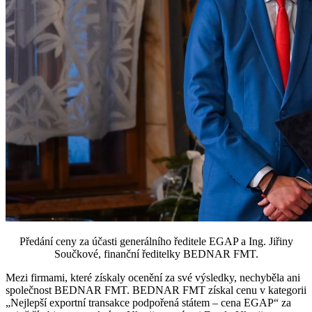
Předání ceny za účasti generálního ředitele EGAP a Ing. Jiřiny
Součkové, finanční ředitelky BEDNAR FMT.
Mezi firmami, které získaly ocenění za své výsledky, nechyběla ani
společnost BEDNAR FMT. BEDNAR FMT získal cenu v kategorii
„Nejlepší exportní transakce podpořená státem – cena EGAP“ za