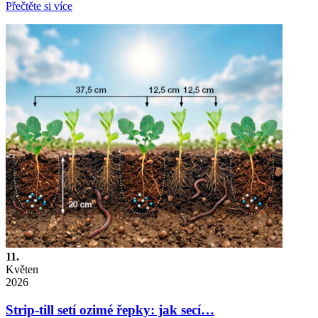
Přečtěte si více
11.
Květen
2026
Strip-till setí ozimé řepky: jak secí…