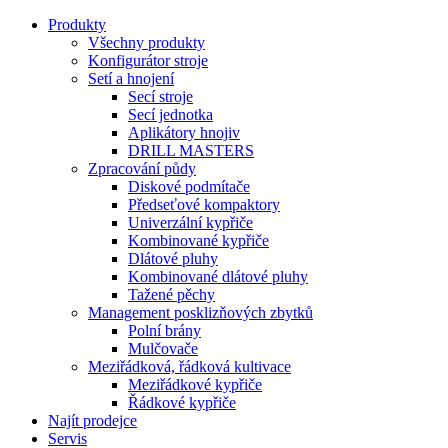
Produkty
Všechny produkty
Konfigurátor stroje
Setí a hnojení
Secí stroje
Secí jednotka
Aplikátory hnojiv
DRILL MASTERS
Zpracování půdy
Diskové podmítače
Předseťové kompaktory
Univerzální kypřiče
Kombinované kypřiče
Dlátové pluhy
Kombinované dlátové pluhy
Tažené pěchy
Management posklizňových zbytků
Polní brány
Mulčovače
Meziřádková, řádková kultivace
Meziřádkové kypřiče
Řádkové kypřiče
Najít prodejce
Servis