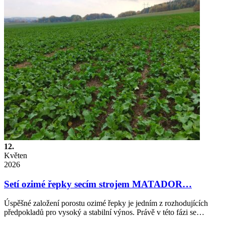
12.
Květen
2026
Setí ozimé řepky secím strojem MATADOR…
Úspěšné založení porostu ozimé řepky je jedním z rozhodujících
předpokladů pro vysoký a stabilní výnos. Právě v této fázi se…