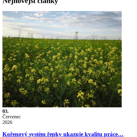
Nejnovější články
03.
Červenec
2026
Kořenový systém řepky ukazuje kvalitu práce…