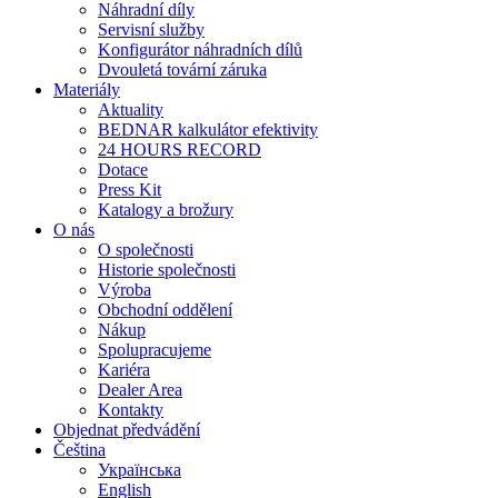
Náhradní díly
Servisní služby
Konfigurátor náhradních dílů
Dvouletá tovární záruka
Materiály
Aktuality
BEDNAR kalkulátor efektivity
24 HOURS RECORD
Dotace
Press Kit
Katalogy a brožury
O nás
O společnosti
Historie společnosti
Výroba
Obchodní oddělení
Nákup
Spolupracujeme
Kariéra
Dealer Area
Kontakty
Objednat předvádění
Čeština
Українська
English