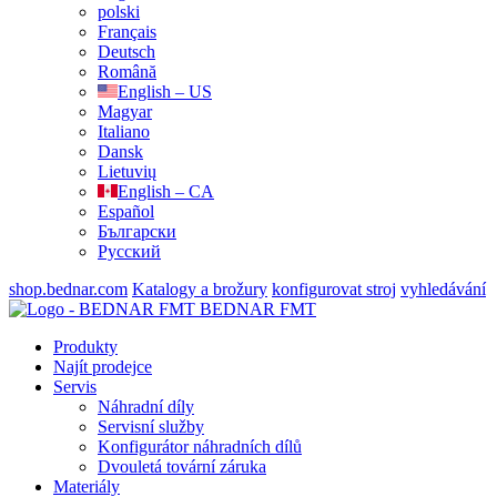
polski
Français
Deutsch
Română
English – US
Magyar
Italiano
Dansk
Lietuvių
English – CA
Español
Български
Русский
shop.bednar.com
Katalogy a brožury
konfigurovat stroj
vyhledávání
BEDNAR FMT
Produkty
Najít prodejce
Servis
Náhradní díly
Servisní služby
Konfigurátor náhradních dílů
Dvouletá tovární záruka
Materiály