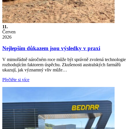
11.
Červen
2026
Nejlepším důkazem jsou výsledky v praxi
V mimořádně náročném roce může být správně zvolená technologie
rozhodujícím faktorem úspěchu. Zkušenosti australských farmářů
ukazují, jak významný vliv může…
Přečtěte si více