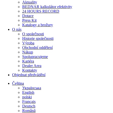
Aktuality
BEDNAR kalkulátor efektivity
24 HOURS RECORD
Dotace
Press Kit
Katalogy a brožury
O nás
O společnosti
Historie společnosti
Výroba
Obchodní oddělení
Nákup
Spolupracujeme
Kariéra
Dealer Area
Kontakty
Objednat předvádění
Čeština
Українська
English
polski
Français
Deutsch
Română