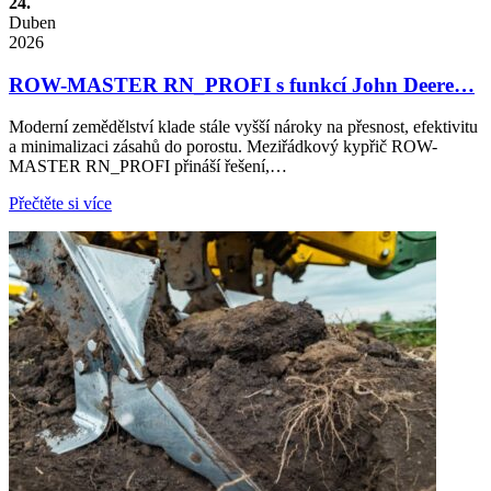
24.
Duben
2026
ROW-MASTER RN_PROFI s funkcí John Deere…
Moderní zemědělství klade stále vyšší nároky na přesnost, efektivitu
a minimalizaci zásahů do porostu. Meziřádkový kypřič ROW-
MASTER RN_PROFI přináší řešení,…
Přečtěte si více