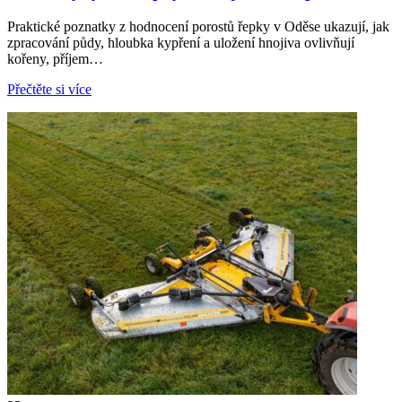
Praktické poznatky z hodnocení porostů řepky v Oděse ukazují, jak
zpracování půdy, hloubka kypření a uložení hnojiva ovlivňují
kořeny, příjem…
Přečtěte si více