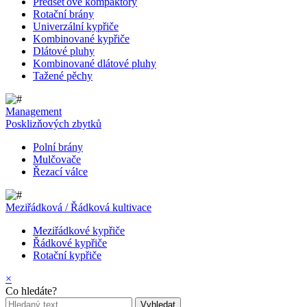
Předseťové kompaktory
Rotační brány
Univerzální kypřiče
Kombinované kypřiče
Dlátové pluhy
Kombinované dlátové pluhy
Tažené pěchy
Management
Posklizňových zbytků
Polní brány
Mulčovače
Řezací válce
Meziřádková / Řádková kultivace
Meziřádkové kypřiče
Řádkové kypřiče
Rotační kypřiče
×
Co hledáte?