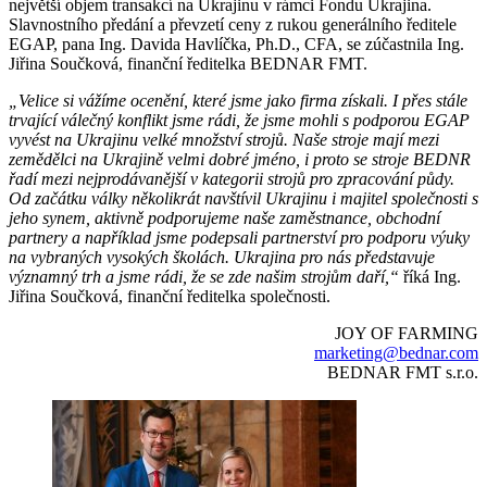
největší objem transakcí na Ukrajinu v rámci Fondu Ukrajina.
Slavnostního předání a převzetí ceny z rukou generálního ředitele
EGAP, pana Ing. Davida Havlíčka, Ph.D., CFA, se zúčastnila Ing.
Jiřina Součková, finanční ředitelka BEDNAR FMT.
„Velice si vážíme ocenění, které jsme jako firma získali. I přes stále
trvající válečný konflikt jsme rádi, že jsme mohli s podporou EGAP
vyvést na Ukrajinu velké množství strojů. Naše stroje mají mezi
zemědělci na Ukrajině velmi dobré jméno, i proto se stroje BEDNR
řadí mezi nejprodávanější v kategorii strojů pro zpracování půdy.
Od začátku války několikrát navštívil Ukrajinu i majitel společnosti s
jeho synem, aktivně podporujeme naše zaměstnance, obchodní
partnery a například jsme podepsali partnerství pro podporu výuky
na vybraných vysokých školách. Ukrajina pro nás představuje
významný trh a jsme rádi, že se zde našim strojům daří,“
říká Ing.
Jiřina Součková, finanční ředitelka společnosti.
JOY OF FARMING
marketing@bednar.com
BEDNAR FMT s.r.o.