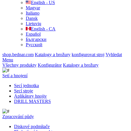
English - US
Magyar
Italiano
Dansk
Lietuvių
English - CA
Español
Български
Русский
shop.bednar.com
Katalogy a brožury
konfigurovat stroj
Vyhledat
Menu
Všechny produkty
Konfigurátor
Katalogy a brožury
Setí a hnojení
Secí jednotka
Secí stroje
Aplikátory hnojiv
DRILL MASTERS
Zpracování půdy
Diskové podmítače