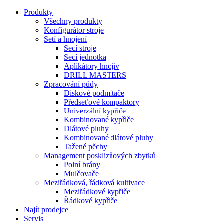
Produkty
Všechny produkty
Konfigurátor stroje
Setí a hnojení
Secí stroje
Secí jednotka
Aplikátory hnojiv
DRILL MASTERS
Zpracování půdy
Diskové podmítače
Předseťové kompaktory
Univerzální kypřiče
Kombinované kypřiče
Dlátové pluhy
Kombinované dlátové pluhy
Tažené pěchy
Management posklizňových zbytků
Polní brány
Mulčovače
Meziřádková, řádková kultivace
Meziřádkové kypřiče
Řádkové kypřiče
Najít prodejce
Servis