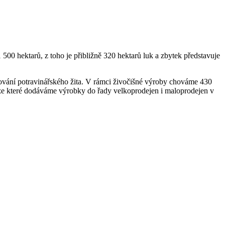
hektarů, z toho je přibližně 320 hektarů luk a zbytek představuje
stování potravinářského žita. V rámci živočišné výroby chováme 430
, ze které dodáváme výrobky do řady velkoprodejen i maloprodejen v