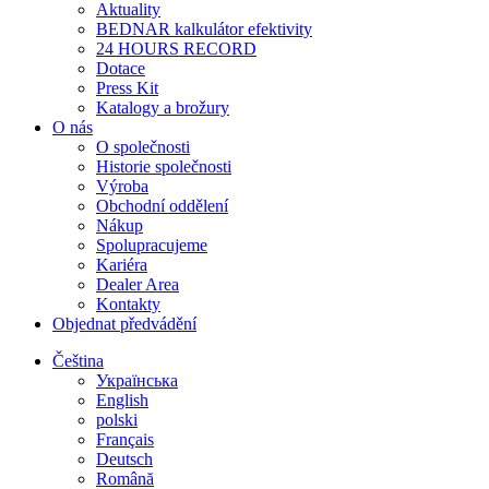
Aktuality
BEDNAR kalkulátor efektivity
24 HOURS RECORD
Dotace
Press Kit
Katalogy a brožury
O nás
O společnosti
Historie společnosti
Výroba
Obchodní oddělení
Nákup
Spolupracujeme
Kariéra
Dealer Area
Kontakty
Objednat předvádění
Čeština
Українська
English
polski
Français
Deutsch
Română