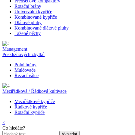
Předseťové kompaktory
Rotační brány
Univerzální kypřiče
Kombinované kypřiče
Dlátové pluhy
Kombinované dlátové pluhy
Tažené pěchy
Management
Posklizňových zbytků
Polní brány
Mulčovače
Řezací válce
Meziřádková / Řádková kultivace
Meziřádkové kypřiče
Řádkové kypřiče
Rotační kypřiče
×
Co hledáte?