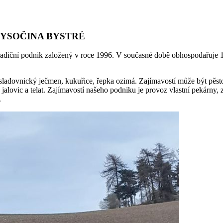
 VYSOČINA BYSTRÉ
podnik založený v roce 1996. V současné době obhospodařuje 1 500 
e, sladovnický ječmen, kukuřice, řepka ozimá. Zajímavostí může být pě
alovic a telat. Zajímavostí našeho podniku je provoz vlastní pekárny
.