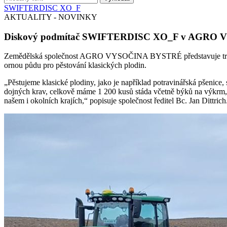
SWIFTERDISC XO_F
AKTUALITY - NOVINKY
Diskový podmítač SWIFTERDISC XO_F v AGRO
Zemědělská společnost AGRO VYSOČINA BYSTRÉ představuje tradiční 
ornou půdu pro pěstování klasických plodin.
„Pěstujeme klasické plodiny, jako je například potravinářská pšenic
dojných krav, celkově máme 1 200 kusů stáda včetně býků na výkrm, j
našem i okolních krajích,“ popisuje společnost ředitel Bc. Jan Dittrich