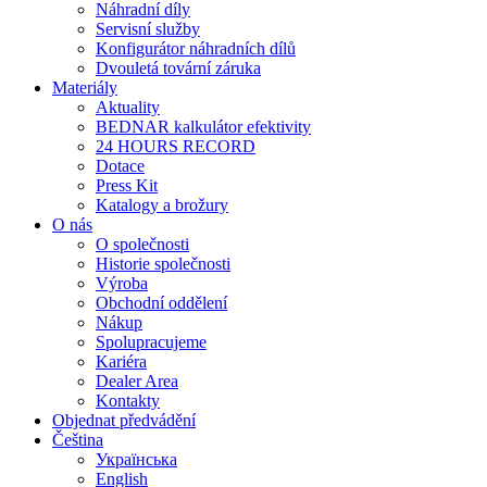
Náhradní díly
Servisní služby
Konfigurátor náhradních dílů
Dvouletá tovární záruka
Materiály
Aktuality
BEDNAR kalkulátor efektivity
24 HOURS RECORD
Dotace
Press Kit
Katalogy a brožury
O nás
O společnosti
Historie společnosti
Výroba
Obchodní oddělení
Nákup
Spolupracujeme
Kariéra
Dealer Area
Kontakty
Objednat předvádění
Čeština
Українська
English