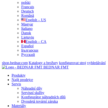
polski
Français
Deutsch
Română
English – US
Magyar
Italiano
Dansk
Lietuvių
English – CA
Español
Български
Русский
shop.bednar.com
Katalogy a brožury
konfigurovat stroj
vyhledávání
BEDNAR FMT
Produkty
Najít prodejce
Servis
Náhradní díly
Servisní služby
Konfigurátor náhradních dílů
Dvouletá tovární záruka
Materiály