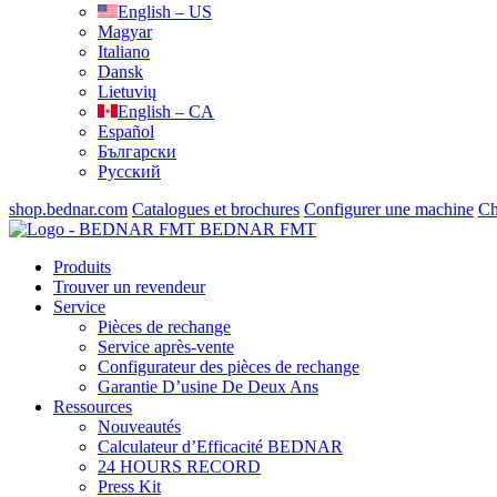
English – US
Magyar
Italiano
Dansk
Lietuvių
English – CA
Español
Български
Русский
shop.bednar.com
Catalogues et brochures
Configurer une machine
Ch
BEDNAR FMT
Produits
Trouver un revendeur
Service
Pièces de rechange
Service après-vente
Configurateur des pièces de rechange
Garantie D’usine De Deux Ans
Ressources
Nouveautés
Calculateur d’Efficacité BEDNAR
24 HOURS RECORD
Press Kit