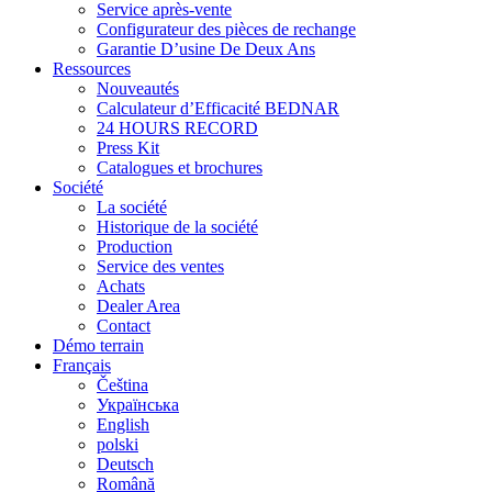
Service après-vente
Configurateur des pièces de rechange
Garantie D’usine De Deux Ans
Ressources
Nouveautés
Calculateur d’Efficacité BEDNAR
24 HOURS RECORD
Press Kit
Catalogues et brochures
Société
La société
Historique de la société
Production
Service des ventes
Achats
Dealer Area
Contact
Démo terrain
Français
Čeština
Українська
English
polski
Deutsch
Română