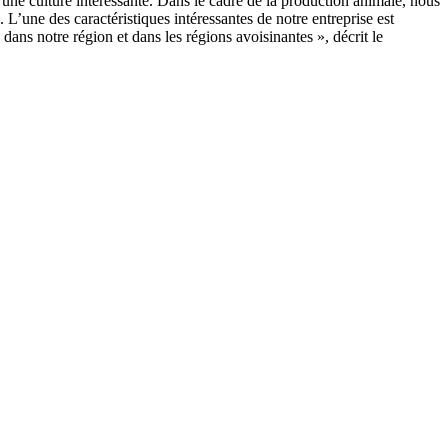
st une culture intéressante. Dans le cadre de la production animale, nous
 L’une des caractéristiques intéressantes de notre entreprise est
 dans notre région et dans les régions avoisinantes », décrit le