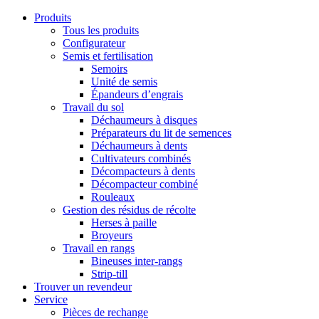
Produits
Tous les produits
Configurateur
Semis et fertilisation
Semoirs
Unité de semis
Épandeurs d’engrais
Travail du sol
Déchaumeurs à disques
Préparateurs du lit de semences
Déchaumeurs à dents
Cultivateurs combinés
Décompacteurs à dents
Décompacteur combiné
Rouleaux
Gestion des résidus de récolte
Herses à paille
Broyeurs
Travail en rangs
Bineuses inter-rangs
Strip-till
Trouver un revendeur
Service
Pièces de rechange