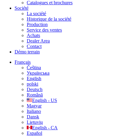
Catalogues et brochures
Société
La société
Historique de la société
Production
Service des ventes
Achats
Dealer Area
Contact
Démo terrain
Français
Čeština
Українська
English
polski
Deutsch
Română
English - US
Magyar
Italiano
Dansk
Lietuvių
English - CA
Español