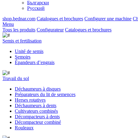
Български
Русский
shop.bednar.com
Catalogues et brochures
Configurer une machine
Ch
Menu
Tous les produits
Configurateur
Catalogues et brochures
Semis et fertilisation
Unité de semis
Semoirs
Épandeurs d’engrais
Travail du sol
Déchaumeurs à disques
Préparateurs du lit de semences
Herses rotatives
Déchaumeurs à dents
Cultivateurs combinés
Décompacteurs à dents
Décompacteur combiné
Rouleaux