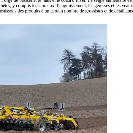
l’orge de brasserie, le maïs et le colza d’hiver. Le seigle alimentaire e
bêtes, y compris les taureaux d’engraissement, les génisses et les veaux.
urnissons des produits à un certain nombre de grossistes et de détaillants