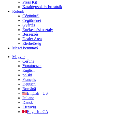
Press Kit
Katalógusok és brosúrák
Rólunk
Cégünkről
Cégtörténet
Gyártás
Értékesítési osztály
Beszerzés
Dealer Area
Elérhetőség
Mezei bemutató
Magyar
Čeština
Українська
English
polski
Français
Deutsch
Română
English - US
Italiano
Dansk
Lietuvių
English - CA