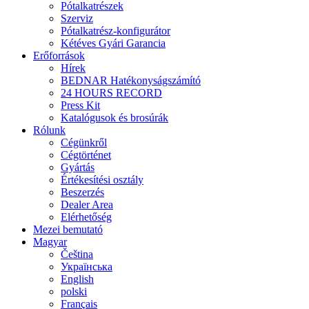
Pótalkatrészek
Szerviz
Pótalkatrész-konfigurátor
Kétéves Gyári Garancia
Erőforrások
Hírek
BEDNAR Hatékonyságszámító
24 HOURS RECORD
Press Kit
Katalógusok és brosúrák
Rólunk
Cégünkről
Cégtörténet
Gyártás
Értékesítési osztály
Beszerzés
Dealer Area
Elérhetőség
Mezei bemutató
Magyar
Čeština
Українська
English
polski
Français