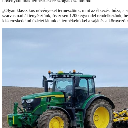
növénykultúrák termesztésére szolgáló szántóföld.
„Olyan klasszikus növényeket termesztünk, mint az étkezési búza, a s
szarvasmarhát tenyésztünk, összesen 1200 egyeddel rendelkezünk, bel
kiskereskedelmi üzletet látunk el termékeinkkel a saját és a környező r