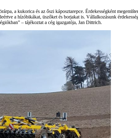
örárpa, a kukorica és az őszi káposztarepce. Érdekességként megemlítem
eértve a hízóbikákat, üszőket és borjakat is. Vállalkozásunk érdekess
égiókban” – tájékoztat a cég igazgatója, Jan Dittrich.