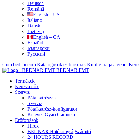
Deutsch
Română
English – US
Italiano
Dansk
Lietuvių
English – CA
Español
Български
Русский
shop.bednar.com
Katalógusok és brosúrák
Konfigurálja a gépet
Keres
BEDNAR FMT
Termékek
Kereskedők
Szerviz
Pótalkatrészek
Szerviz
Pótalkatrész-konfigurátor
Kétéves Gyári Garancia
Erőforrások
Hírek
BEDNAR Hatékonyságszámító
24 HOURS RECORD