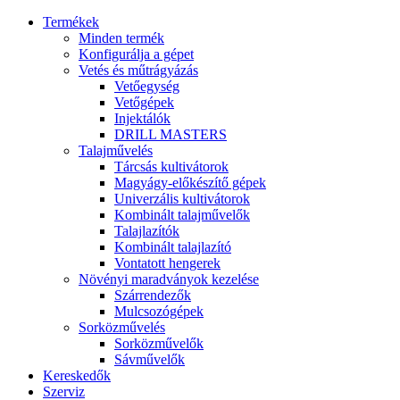
Termékek
Minden termék
Konfigurálja a gépet
Vetés és műtrágyázás
Vetőegység
Vetőgépek
Injektálók
DRILL MASTERS
Talajművelés
Tárcsás kultivátorok
Magyágy-előkészítő gépek
Univerzális kultivátorok
Kombinált talajművelők
Talajlazítók
Kombinált talajlazító
Vontatott hengerek
Növényi maradványok kezelése
Szárrendezők
Mulcsozógépek
Sorközművelés
Sorközművelők
Sávművelők
Kereskedők
Szerviz