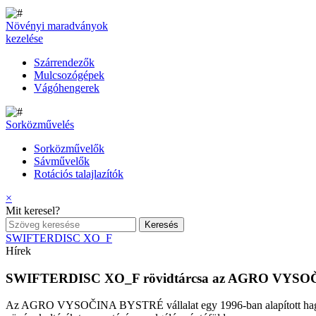
Növényi maradványok
kezelése
Szárrendezők
Mulcsozógépek
Vágóhengerek
Sorközművelés
Sorközművelők
Sávművelők
Rotációs talajlazítók
×
Mit keresel?
SWIFTERDISC XO_F
Hírek
SWIFTERDISC XO_F rövidtárcsa az AGRO VYSOČ
Az AGRO VYSOČINA BYSTRÉ vállalat egy 1996-ban alapított hagyomá