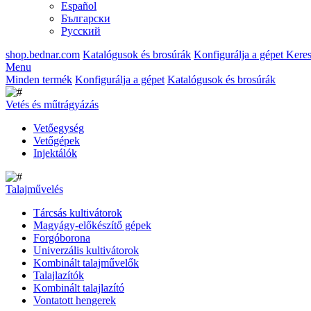
Español
Български
Русский
shop.bednar.com
Katalógusok és brosúrák
Konfigurálja a gépet
Keres
Menu
Minden termék
Konfigurálja a gépet
Katalógusok és brosúrák
Vetés és műtrágyázás
Vetőegység
Vetőgépek
Injektálók
Talajművelés
Tárcsás kultivátorok
Magyágy-előkészítő gépek
Forgóborona
Univerzális kultivátorok
Kombinált talajművelők
Talajlazítók
Kombinált talajlazító
Vontatott hengerek