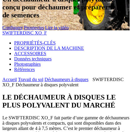
conçu pour déchaumer et préparer le lit
de semences
Configurer
Prospectus
Lire la vidéo
SWIFTERDISC XO_F
PROPRIÉTÉS-CLÉS
DESCRIPTION DE LA MACHINE
ACCESSOIRES
Données techniques
Photographies
Références
Accueil
Travail du sol
Déchaumeurs à disques
SWIFTERDISC
XO_F Déchaumeur à disques polyvalent
LE DÉCHAUMEUR À DISQUES LE
PLUS POLYVALENT DU MARCHÉ
Le SWIFTERDISC XO_F fait partie d’une gamme de déchaumeurs
à disques polyvalents et compacts, qui sont disponibles dans des
largeurs allant de 4 à 7,5 mètres. C’est le premier déchaumeur à