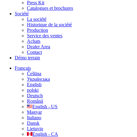
Press Kit
Catalogues et brochures
Société
La société
Historique de la société
Production
Service des ventes
Achats
Dealer Area
Contact
Démo terrain
Français
Čeština
Українська
English
polski
Deutsch
Română
English - US
Magyar
Italiano
Dansk
Lietuvių
English - CA