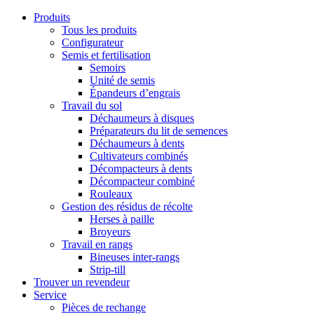
Produits
Tous les produits
Configurateur
Semis et fertilisation
Semoirs
Unité de semis
Épandeurs d’engrais
Travail du sol
Déchaumeurs à disques
Préparateurs du lit de semences
Déchaumeurs à dents
Cultivateurs combinés
Décompacteurs à dents
Décompacteur combiné
Rouleaux
Gestion des résidus de récolte
Herses à paille
Broyeurs
Travail en rangs
Bineuses inter-rangs
Strip-till
Trouver un revendeur
Service
Pièces de rechange