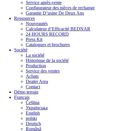
Service après-vente
Configurateur des pièces de rechange
Garantie D’usine De Deux Ans
Ressources
Nouveautés
Calculateur d’Efficacité BEDNAR
24 HOURS RECORD
Press Kit
Catalogues et brochures
Société
La société
Historique de la société
Production
Service des ventes
Achats
Dealer Area
Contact
Démo terrain
Français
Čeština
Українська
English
polski
Deutsch
Română