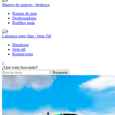
Manejo de rastrojo / desbroce
Rastras de paja
Desbrozadoras
Rodillos jaula
Labranza entre filas / Strip Till
Binadoras
Strip-till
Rompicostra
×
¿Qué estás buscando?