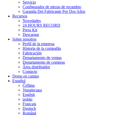
Servicio
Configurador de piezas de recambio
Garantía Del Fabricante Por Dos Años
Recursos
Novedades
24 HOURS RECORD
Press Kit
Descargar
Sobre nosotros
Perfil de la empresa
Historia de la compañía
Fabricación
Departamento de ventas
Departamento de compras
Área distribuidor
Contacto
Demo en campo
Español
Čeština
Українська
English
polski
Français
Deutsch
Română