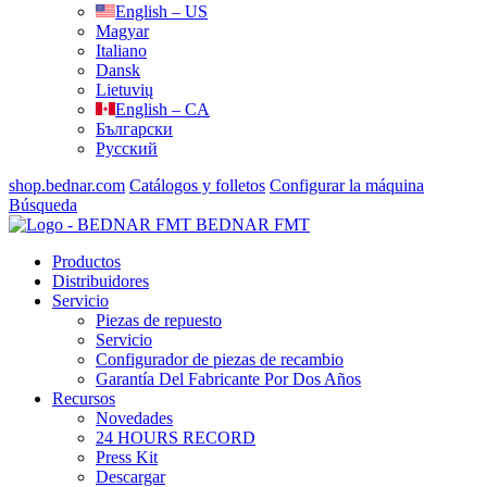
English – US
Magyar
Italiano
Dansk
Lietuvių
English – CA
Български
Русский
shop.bednar.com
Catálogos y folletos
Configurar la máquina
Búsqueda
BEDNAR FMT
Productos
Distribuidores
Servicio
Piezas de repuesto
Servicio
Configurador de piezas de recambio
Garantía Del Fabricante Por Dos Años
Recursos
Novedades
24 HOURS RECORD
Press Kit
Descargar