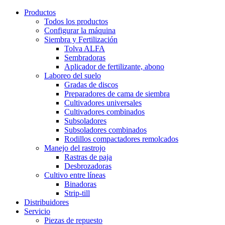
Productos
Todos los productos
Configurar la máquina
Siembra y Fertilización
Tolva ALFA
Sembradoras
Aplicador de fertilizante, abono
Laboreo del suelo
Gradas de discos
Preparadores de cama de siembra
Cultivadores universales
Cultivadores combinados
Subsoladores
Subsoladores combinados
Rodillos compactadores remolcados
Manejo del rastrojo
Rastras de paja
Desbrozadoras
Cultivo entre líneas
Binadoras
Strip-till
Distribuidores
Servicio
Piezas de repuesto