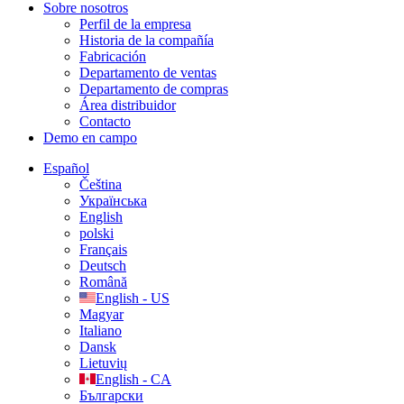
Sobre nosotros
Perfil de la empresa
Historia de la compañía
Fabricación
Departamento de ventas
Departamento de compras
Área distribuidor
Contacto
Demo en campo
Español
Čeština
Українська
English
polski
Français
Deutsch
Română
English - US
Magyar
Italiano
Dansk
Lietuvių
English - CA
Български