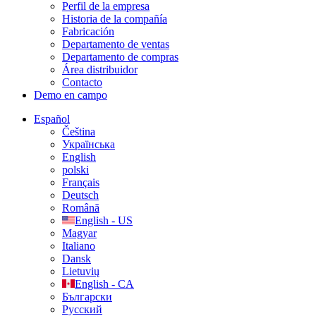
Perfil de la empresa
Historia de la compañía
Fabricación
Departamento de ventas
Departamento de compras
Área distribuidor
Contacto
Demo en campo
Español
Čeština
Українська
English
polski
Français
Deutsch
Română
English - US
Magyar
Italiano
Dansk
Lietuvių
English - CA
Български
Русский