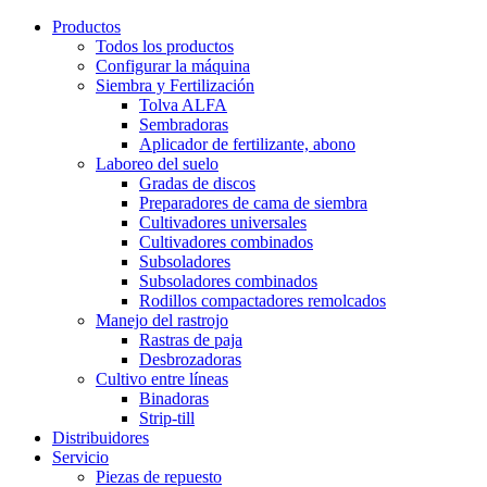
Productos
Todos los productos
Configurar la máquina
Siembra y Fertilización
Tolva ALFA
Sembradoras
Aplicador de fertilizante, abono
Laboreo del suelo
Gradas de discos
Preparadores de cama de siembra
Cultivadores universales
Cultivadores combinados
Subsoladores
Subsoladores combinados
Rodillos compactadores remolcados
Manejo del rastrojo
Rastras de paja
Desbrozadoras
Cultivo entre líneas
Binadoras
Strip-till
Distribuidores
Servicio
Piezas de repuesto