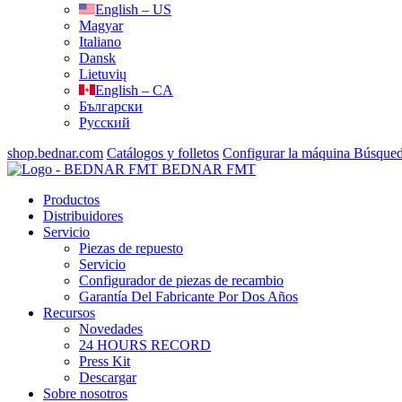
English – US
Magyar
Italiano
Dansk
Lietuvių
English – CA
Български
Русский
shop.bednar.com
Catálogos y folletos
Configurar la máquina
Búsque
BEDNAR FMT
Productos
Distribuidores
Servicio
Piezas de repuesto
Servicio
Configurador de piezas de recambio
Garantía Del Fabricante Por Dos Años
Recursos
Novedades
24 HOURS RECORD
Press Kit
Descargar
Sobre nosotros