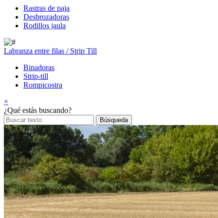
Rastras de paja
Desbrozadoras
Rodillos jaula
Labranza entre filas / Strip Till
Binadoras
Strip-till
Rompicostra
×
¿Qué estás buscando?