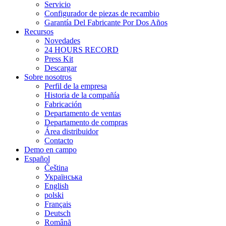
Servicio
Configurador de piezas de recambio
Garantía Del Fabricante Por Dos Años
Recursos
Novedades
24 HOURS RECORD
Press Kit
Descargar
Sobre nosotros
Perfil de la empresa
Historia de la compañía
Fabricación
Departamento de ventas
Departamento de compras
Área distribuidor
Contacto
Demo en campo
Español
Čeština
Українська
English
polski
Français
Deutsch
Română