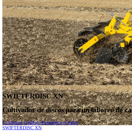
SWIFTERDISC XN
Cultivador de discos para un laboreo de cal
Configurar
Catálogo
Reproduce el video
SWIFTERDISC XN