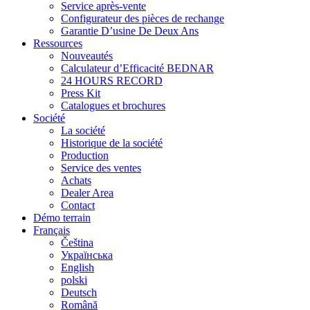
Service après-vente
Configurateur des pièces de rechange
Garantie D’usine De Deux Ans
Ressources
Nouveautés
Calculateur d’Efficacité BEDNAR
24 HOURS RECORD
Press Kit
Catalogues et brochures
Société
La société
Historique de la société
Production
Service des ventes
Achats
Dealer Area
Contact
Démo terrain
Français
Čeština
Українська
English
polski
Deutsch
Română