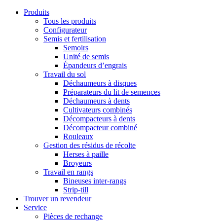
Produits
Tous les produits
Configurateur
Semis et fertilisation
Semoirs
Unité de semis
Épandeurs d’engrais
Travail du sol
Déchaumeurs à disques
Préparateurs du lit de semences
Déchaumeurs à dents
Cultivateurs combinés
Décompacteurs à dents
Décompacteur combiné
Rouleaux
Gestion des résidus de récolte
Herses à paille
Broyeurs
Travail en rangs
Bineuses inter-rangs
Strip-till
Trouver un revendeur
Service
Pièces de rechange