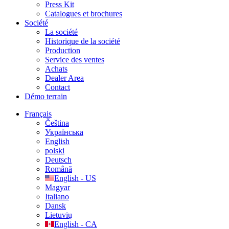
Press Kit
Catalogues et brochures
Société
La société
Historique de la société
Production
Service des ventes
Achats
Dealer Area
Contact
Démo terrain
Français
Čeština
Українська
English
polski
Deutsch
Română
English - US
Magyar
Italiano
Dansk
Lietuvių
English - CA