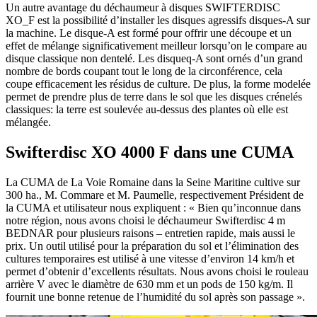
Un autre avantage du déchaumeur à disques SWIFTERDISC
XO_F est la possibilité d’installer les disques agressifs disques-A sur
la machine. Le disque-A est formé pour offrir une découpe et un
effet de mélange significativement meilleur lorsqu’on le compare au
disque classique non dentelé. Les disqueq-A sont ornés d’un grand
nombre de bords coupant tout le long de la circonférence, cela
coupe efficacement les résidus de culture. De plus, la forme modelée
permet de prendre plus de terre dans le sol que les disques crénelés
classiques: la terre est soulevée au-dessus des plantes où elle est
mélangée.
Swifterdisc XO 4000 F dans une CUMA
La CUMA de La Voie Romaine dans la Seine Maritine cultive sur
300 ha., M. Commare et M. Paumelle, respectivement Président de
la CUMA et utilisateur nous expliquent : « Bien qu’inconnue dans
notre région, nous avons choisi le déchaumeur Swifterdisc 4 m
BEDNAR pour plusieurs raisons – entretien rapide, mais aussi le
prix. Un outil utilisé pour la préparation du sol et l’élimination des
cultures temporaires est utilisé à une vitesse d’environ 14 km/h et
permet d’obtenir d’excellents résultats. Nous avons choisi le rouleau
arrière V avec le diamètre de 630 mm et un pods de 150 kg/m. Il
fournit une bonne retenue de l’humidité du sol après son passage ».