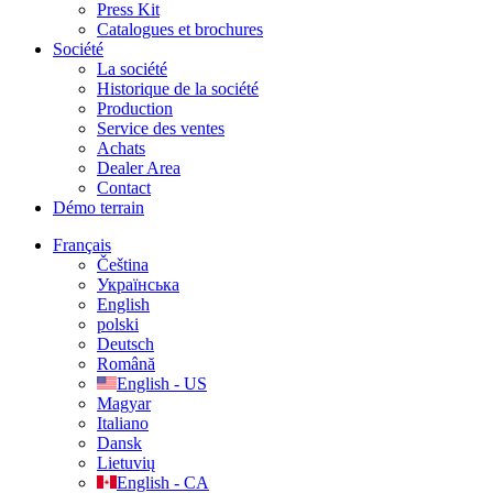
Press Kit
Catalogues et brochures
Société
La société
Historique de la société
Production
Service des ventes
Achats
Dealer Area
Contact
Démo terrain
Français
Čeština
Українська
English
polski
Deutsch
Română
English - US
Magyar
Italiano
Dansk
Lietuvių
English - CA