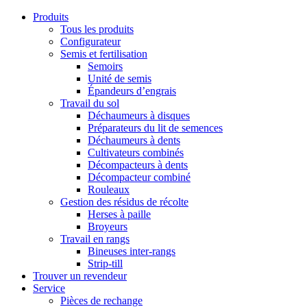
Produits
Tous les produits
Configurateur
Semis et fertilisation
Semoirs
Unité de semis
Épandeurs d’engrais
Travail du sol
Déchaumeurs à disques
Préparateurs du lit de semences
Déchaumeurs à dents
Cultivateurs combinés
Décompacteurs à dents
Décompacteur combiné
Rouleaux
Gestion des résidus de récolte
Herses à paille
Broyeurs
Travail en rangs
Bineuses inter-rangs
Strip-till
Trouver un revendeur
Service
Pièces de rechange