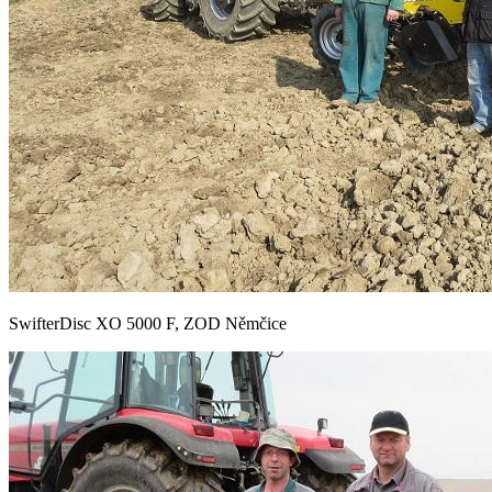
SwifterDisc XO 5000 F, ZOD Němčice