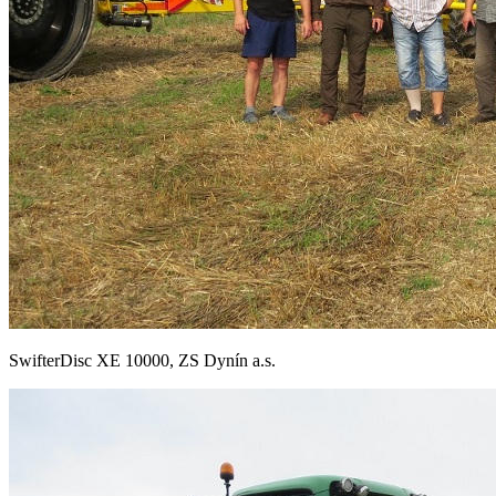
SwifterDisc XE 10000, ZS Dynín a.s.