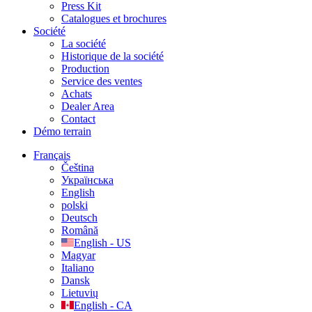
Press Kit
Catalogues et brochures
Société
La société
Historique de la société
Production
Service des ventes
Achats
Dealer Area
Contact
Démo terrain
Français
Čeština
Українська
English
polski
Deutsch
Română
English - US
Magyar
Italiano
Dansk
Lietuvių
English - CA