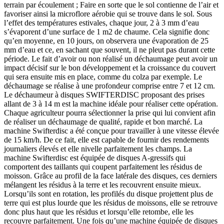
terrain par écoulement ; Faire en sorte que le sol contienne de l’air et
favoriser ainsi la microflore aérobie qui se trouve dans le sol. Sous
l’effet des températures estivales, chaque jour, 2 à 3 mm d’eau
s’évaporent d’une surface de 1 m2 de chaume. Cela signifie donc
qu’en moyenne, en 10 jours, on observera une évaporation de 25
mm d’eau et ce, en sachant que souvent, il ne pleut pas durant cette
période. Le fait d’avoir ou non réalisé un déchaumage peut avoir un
impact décisif sur le bon développement et la croissance du couvert
qui sera ensuite mis en place, comme du colza par exemple. Le
déchaumage se réalise à une profondeur comprise entre 7 et 12 cm.
Le déchaumeur à disques SWIFTERDISC proposant des prises
allant de 3 à 14 m est la machine idéale pour réaliser cette opération.
Chaque agriculteur pourra sélectionner la prise qui lui convient afin
de réaliser un déchaumage de qualité, rapide et bon marché. La
machine Swifterdisc a été conçue pour travailler à une vitesse élevée
de 15 km/h. De ce fait, elle est capable de fournir des rendements
journaliers élevés et elle nivelle parfaitement les champs. La
machine Swifterdisc est équipée de disques A-gressifs qui
comportent des taillants qui coupent parfaitement les résidus de
moisson. Grâce au profil de la face latérale des disques, ces derniers
mélangent les résidus à la terre et les recouvrent ensuite mieux.
Lorsqu’ils sont en rotation, les profilés du disque projettent plus de
terre qui est plus lourde que les résidus de moissons, elle se retrouve
donc plus haut que les résidus et lorsqu’elle retombe, elle les
recouvre parfaitement. Une fois qu’une machine équipée de disques