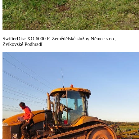
SwifterDisc XO 6000 F, Zemědělské služby Němec s.r.o.,
Zvíkovské Podhradí