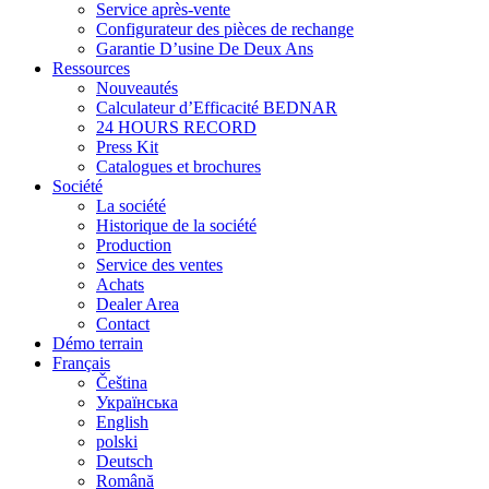
Service après-vente
Configurateur des pièces de rechange
Garantie D’usine De Deux Ans
Ressources
Nouveautés
Calculateur d’Efficacité BEDNAR
24 HOURS RECORD
Press Kit
Catalogues et brochures
Société
La société
Historique de la société
Production
Service des ventes
Achats
Dealer Area
Contact
Démo terrain
Français
Čeština
Українська
English
polski
Deutsch
Română