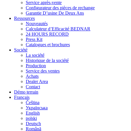
Service après-vente
Configurateur des pièces de rechange
Garantie D’usine De Deux Ans
Ressources
Nouveautés
Calculateur d’Efficacité BEDNAR
24 HOURS RECORD
Press Kit
Catalogues et brochures
Société
La société
Historique de la société
Production
Service des ventes
Achats
Dealer Area
Contact
Démo terrain
Français
Čeština
Українська
English
polski
Deutsch
Română