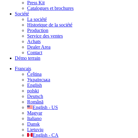
Press Kit
Catalogues et brochures
Société
La société
Historique de la société
Production
Service des ventes
Achats
Dealer Area
Contact
Démo terrain
Français
Čeština
Українська
English
polski
Deutsch
Română
English - US
Magyar
Italiano
Dansk
Lietuvių
English - CA