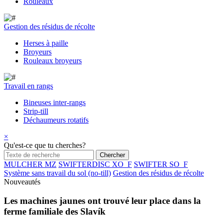
Rouleaux
Gestion des résidus de récolte
Herses à paille
Broyeurs
Rouleaux broyeurs
Travail en rangs
Bineuses inter-rangs
Strip-till
Déchaumeurs rotatifs
×
Qu'est-ce que tu cherches?
MULCHER MZ
SWIFTERDISC XO_F
SWIFTER SO_F
Système sans travail du sol (no-till)
Gestion des résidus de récolte
Nouveautés
Les machines jaunes ont trouvé leur place dans la
ferme familiale des Slavík