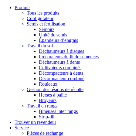
Produits
Tous les produits
Configurateur
Semis et fertilisation
Semoirs
Unité de semis
Épandeurs d’engrais
Travail du sol
Déchaumeurs à disques
Préparateurs du lit de semences
Déchaumeurs à dents
Cultivateurs combinés
Décompacteurs à dents
Décompacteur combiné
Rouleaux
Gestion des résidus de récolte
Herses à paille
Broyeurs
Travail en rangs
Bineuses inter-rangs
Strip-till
Trouver un revendeur
Service
Pièces de rechange