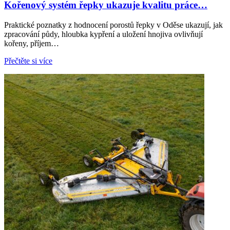
Kořenový systém řepky ukazuje kvalitu práce…
Praktické poznatky z hodnocení porostů řepky v Oděse ukazují, jak
zpracování půdy, hloubka kypření a uložení hnojiva ovlivňují
kořeny, příjem…
Přečtěte si více