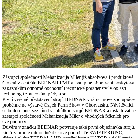
Zástupci společnosti Mehanizacija Miler již absolvovali produktové
školení v centrále BEDNAR FMT a jsou plně připraveni poskytovat
zákazníkům odborné obchodní i technické poradenství v oblasti
technologií zpracování půdy a setí.
První veřejné představení strojů BEDNAR v rámci nové spolupráce
proběhne na výstavě Osijek Farm Show v Chorvatsku. Návštěvníci
se budou moci seznámit s nabídkou strojů BEDNAR a diskutovat se
zástupci společnosti Mehanizacija Miler o vhodných řešeních pro
své podniky.
Důvěru v značku BEDNAR potvrzuje také první objednávka strojů,
která zahrnuje mimo jiné diskové podmítače SWIFTERDISC,