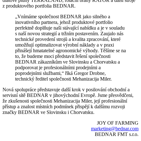
dlátové pluhy TERRALAND, rotační brány KATOR a další stroje
z produktového portfolia BEDNAR.
„Vnímáme společnost BEDNAR jako silného a
inovativního partnera, jehož produktové portfolio
perfektně doplňuje naši stávající nabídku a je v souladu
s naší novou strategií a tržním postavením. Zaujalo nás
technické provedení strojů a kvalita zpracování, které
umožňují optimalizovat výrobní náklady a v praxi
přinášejí hmatatelné agronomické výhody. Těšíme se na
to, že budeme moci představit řešení společnosti
BEDNAR zákazníkům ve Slovinsku a Chorvatsku a
podporovat je profesionálními prodejními a
poprodejními službami,“ říká Gregor Drobne,
technický ředitel společnosti Mehanizacija Miler.
Nová spolupráce představuje další krok v posilování obchodní a
servisní sítě BEDNAR v jihovýchodní Evropě. Jsme přesvědčeni,
že zkušenosti společnosti Mehanizacija Miler, její profesionální
přístup a znalost místních podmínek přispějí k dalšímu rozvoji
značky BEDNAR ve Slovinsku i Chorvatsku.
JOY OF FARMING
marketing@bednar.com
BEDNAR FMT s.r.o.