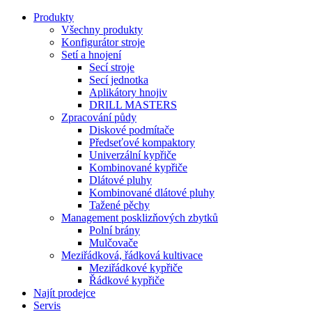
Produkty
Všechny produkty
Konfigurátor stroje
Setí a hnojení
Secí stroje
Secí jednotka
Aplikátory hnojiv
DRILL MASTERS
Zpracování půdy
Diskové podmítače
Předseťové kompaktory
Univerzální kypřiče
Kombinované kypřiče
Dlátové pluhy
Kombinované dlátové pluhy
Tažené pěchy
Management posklizňových zbytků
Polní brány
Mulčovače
Meziřádková, řádková kultivace
Meziřádkové kypřiče
Řádkové kypřiče
Najít prodejce
Servis