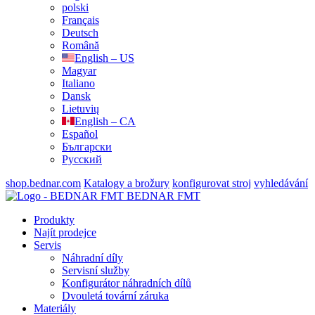
polski
Français
Deutsch
Română
English – US
Magyar
Italiano
Dansk
Lietuvių
English – CA
Español
Български
Русский
shop.bednar.com
Katalogy a brožury
konfigurovat stroj
vyhledávání
BEDNAR FMT
Produkty
Najít prodejce
Servis
Náhradní díly
Servisní služby
Konfigurátor náhradních dílů
Dvouletá tovární záruka
Materiály