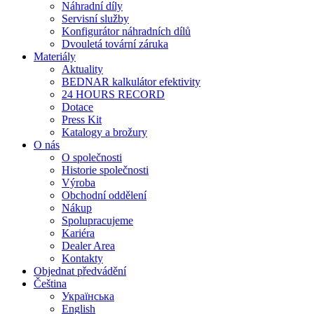
Náhradní díly
Servisní služby
Konfigurátor náhradních dílů
Dvouletá tovární záruka
Materiály
Aktuality
BEDNAR kalkulátor efektivity
24 HOURS RECORD
Dotace
Press Kit
Katalogy a brožury
O nás
O společnosti
Historie společnosti
Výroba
Obchodní oddělení
Nákup
Spolupracujeme
Kariéra
Dealer Area
Kontakty
Objednat předvádění
Čeština
Українська
English