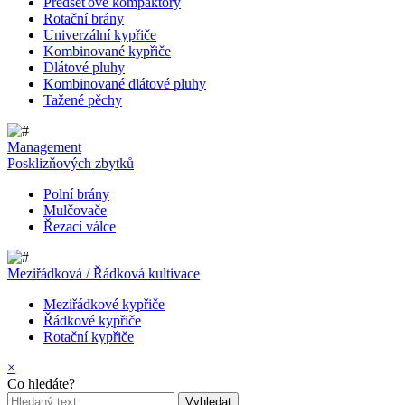
Předseťové kompaktory
Rotační brány
Univerzální kypřiče
Kombinované kypřiče
Dlátové pluhy
Kombinované dlátové pluhy
Tažené pěchy
Management
Posklizňových zbytků
Polní brány
Mulčovače
Řezací válce
Meziřádková / Řádková kultivace
Meziřádkové kypřiče
Řádkové kypřiče
Rotační kypřiče
×
Co hledáte?