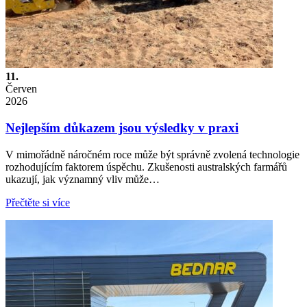
11.
Červen
2026
Nejlepším důkazem jsou výsledky v praxi
V mimořádně náročném roce může být správně zvolená technologie
rozhodujícím faktorem úspěchu. Zkušenosti australských farmářů
ukazují, jak významný vliv může…
Přečtěte si více