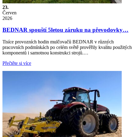
23.
Červen
2026
BEDNAR spouští 5letou záruku na převodovky…
Tisíce provozních hodin mulčovačů BEDNAR v různých
pracovních podmínkách po celém světě prověřily kvalitu použitých
komponentů i samotnou konstrukci strojů.…
Přečtěte si více