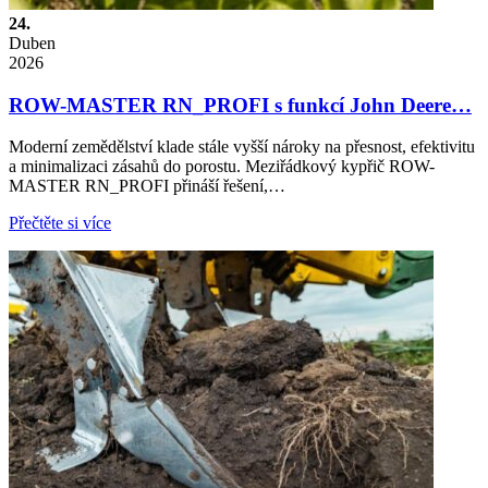
24.
Duben
2026
ROW-MASTER RN_PROFI s funkcí John Deere…
Moderní zemědělství klade stále vyšší nároky na přesnost, efektivitu
a minimalizaci zásahů do porostu. Meziřádkový kypřič ROW-
MASTER RN_PROFI přináší řešení,…
Přečtěte si více