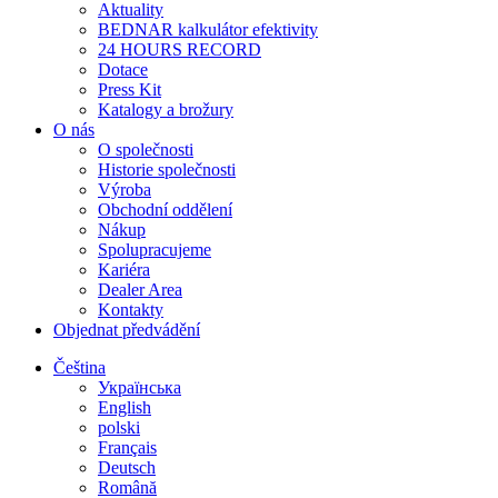
Aktuality
BEDNAR kalkulátor efektivity
24 HOURS RECORD
Dotace
Press Kit
Katalogy a brožury
O nás
O společnosti
Historie společnosti
Výroba
Obchodní oddělení
Nákup
Spolupracujeme
Kariéra
Dealer Area
Kontakty
Objednat předvádění
Čeština
Українська
English
polski
Français
Deutsch
Română