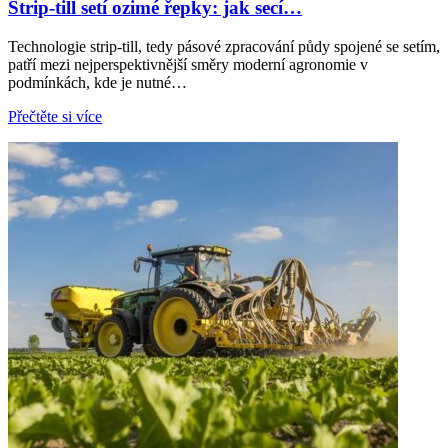
Strip-till setí ozimé řepky: jak secí…
Technologie strip-till, tedy pásové zpracování půdy spojené se setím,
patří mezi nejperspektivnější směry moderní agronomie v
podmínkách, kde je nutné…
Přečtěte si více