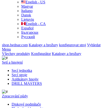
English - US
Magyar
Italiano
Dansk
Lietuvių
English - CA
Español
Български
Русский
shop.bednar.com
Katalogy a brožury
konfigurovat stroj
Vyhledat
Menu
Všechny produkty
Konfigurátor
Katalogy a brožury
Setí a hnojení
Secí jednotka
Secí stroje
Aplikátory hnojiv
DRILL MASTERS
Zpracování půdy
Diskové podmítače