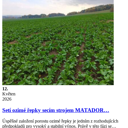
12.
Květen
2026
Setí ozimé řepky secím strojem MATADOR…
Úspěšné založení porostu ozimé řepky je jedním z rozhodujících
předpokladů pro vysoký a stabilní výnos. Právě v této fázi se…