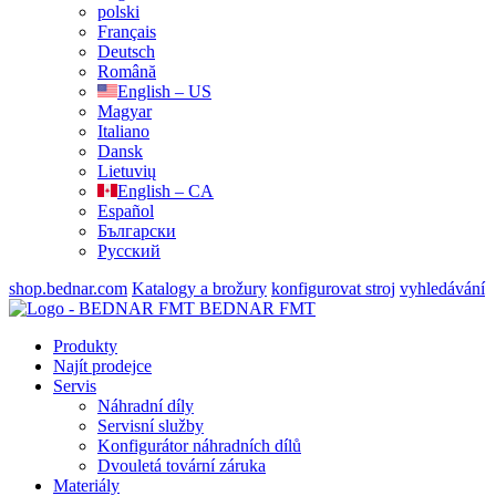
polski
Français
Deutsch
Română
English – US
Magyar
Italiano
Dansk
Lietuvių
English – CA
Español
Български
Русский
shop.bednar.com
Katalogy a brožury
konfigurovat stroj
vyhledávání
BEDNAR FMT
Produkty
Najít prodejce
Servis
Náhradní díly
Servisní služby
Konfigurátor náhradních dílů
Dvouletá tovární záruka
Materiály