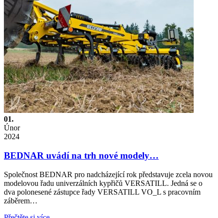
01.
Únor
2024
BEDNAR uvádí na trh nové modely…
Společnost BEDNAR pro nadcházející rok představuje zcela novou
modelovou řadu univerzálních kypřičů VERSATILL. Jedná se o
dva polonesené zástupce řady VERSATILL VO_L s pracovním
záběrem…
Přečtěte si více