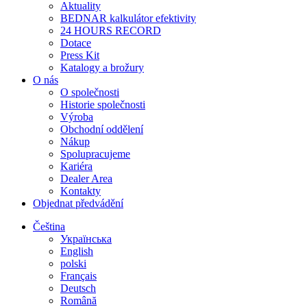
Aktuality
BEDNAR kalkulátor efektivity
24 HOURS RECORD
Dotace
Press Kit
Katalogy a brožury
O nás
O společnosti
Historie společnosti
Výroba
Obchodní oddělení
Nákup
Spolupracujeme
Kariéra
Dealer Area
Kontakty
Objednat předvádění
Čeština
Українська
English
polski
Français
Deutsch
Română