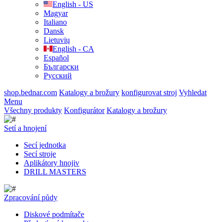
English - US
Magyar
Italiano
Dansk
Lietuvių
English - CA
Español
Български
Русский
shop.bednar.com
Katalogy a brožury
konfigurovat stroj
Vyhledat
Menu
Všechny produkty
Konfigurátor
Katalogy a brožury
Setí a hnojení
Secí jednotka
Secí stroje
Aplikátory hnojiv
DRILL MASTERS
Zpracování půdy
Diskové podmítače