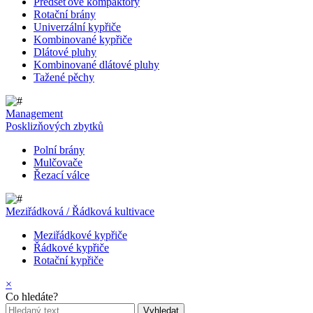
Předseťové kompaktory
Rotační brány
Univerzální kypřiče
Kombinované kypřiče
Dlátové pluhy
Kombinované dlátové pluhy
Tažené pěchy
Management
Posklizňových zbytků
Polní brány
Mulčovače
Řezací válce
Meziřádková / Řádková kultivace
Meziřádkové kypřiče
Řádkové kypřiče
Rotační kypřiče
×
Co hledáte?