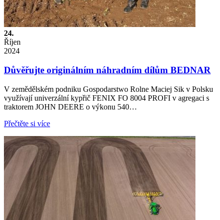
24.
Říjen
2024
Důvěřujte originálním náhradním dílům BEDNAR
V zemědělském podniku Gospodarstwo Rolne Maciej Sik v Polsku
využívají univerzální kypřič FENIX FO 8004 PROFI v agregaci s
traktorem JOHN DEERE o výkonu 540…
Přečtěte si více