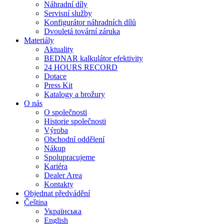
Náhradní díly
Servisní služby
Konfigurátor náhradních dílů
Dvouletá tovární záruka
Materiály
Aktuality
BEDNAR kalkulátor efektivity
24 HOURS RECORD
Dotace
Press Kit
Katalogy a brožury
O nás
O společnosti
Historie společnosti
Výroba
Obchodní oddělení
Nákup
Spolupracujeme
Kariéra
Dealer Area
Kontakty
Objednat předvádění
Čeština
Українська
English