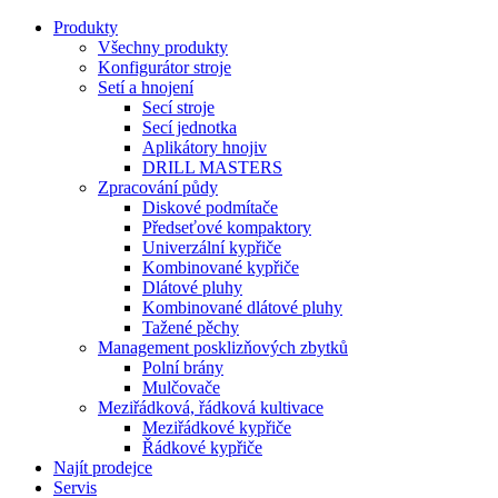
Produkty
Všechny produkty
Konfigurátor stroje
Setí a hnojení
Secí stroje
Secí jednotka
Aplikátory hnojiv
DRILL MASTERS
Zpracování půdy
Diskové podmítače
Předseťové kompaktory
Univerzální kypřiče
Kombinované kypřiče
Dlátové pluhy
Kombinované dlátové pluhy
Tažené pěchy
Management posklizňových zbytků
Polní brány
Mulčovače
Meziřádková, řádková kultivace
Meziřádkové kypřiče
Řádkové kypřiče
Najít prodejce
Servis