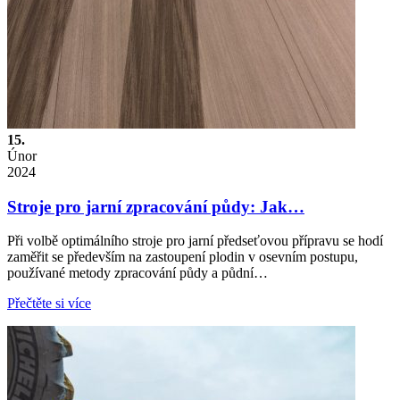
15.
Únor
2024
Stroje pro jarní zpracování půdy: Jak…
Při volbě optimálního stroje pro jarní předseťovou přípravu se hodí
zaměřit se především na zastoupení plodin v osevním postupu,
používané metody zpracování půdy a půdní…
Přečtěte si více