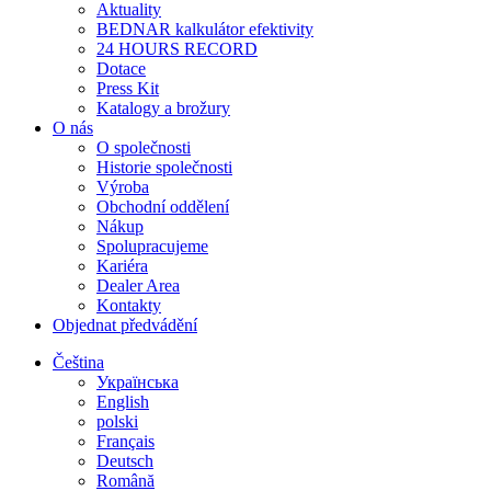
Aktuality
BEDNAR kalkulátor efektivity
24 HOURS RECORD
Dotace
Press Kit
Katalogy a brožury
O nás
O společnosti
Historie společnosti
Výroba
Obchodní oddělení
Nákup
Spolupracujeme
Kariéra
Dealer Area
Kontakty
Objednat předvádění
Čeština
Українська
English
polski
Français
Deutsch
Română