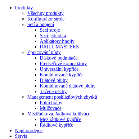
Produkty
Všechny produkty
Konfigurátor stroje
Setí a hnojení
Secí stroje
Secí jednotka
Aplikátory hnojiv
DRILL MASTERS
Zpracování půdy
Diskové podmítače
Předseťové kompaktory
Univerzální kypřiče
Kombinované kypřiče
Dlátové pluhy
Kombinované dlátové pluhy
Tažené pěchy
Management posklizňových zbytků
Polní brány
Mulčovače
Meziřádková, řádková kultivace
Meziřádkové kypřiče
Řádkové kypřiče
Najít prodejce
Servis