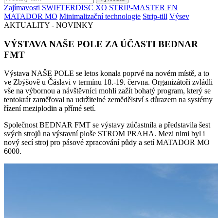
Zajímavosti
SWIFTERDISC XO
STRIP-MASTER EN
MATADOR MO
Minimalizační technologie
Strip-till
Výsev
AKTUALITY - NOVINKY
VÝSTAVA NAŠE POLE ZA ÚČASTI BEDNAR
FMT
Výstava NAŠE POLE se letos konala poprvé na novém místě, a to
ve Zbýšově u Čáslavi v termínu 18.-19. června. Organizátoři zvládli
vše na výbornou a návštěvníci mohli zažít bohatý program, který se
tentokrát zaměřoval na udržitelné zemědělství s důrazem na systémy
řízení meziplodin a přímé setí.
Společnost BEDNAR FMT se výstavy zúčastnila a představila šest
svých strojů na výstavní ploše STROM PRAHA. Mezi nimi byl i
nový secí stroj pro pásové zpracování půdy a setí MATADOR MO
6000.