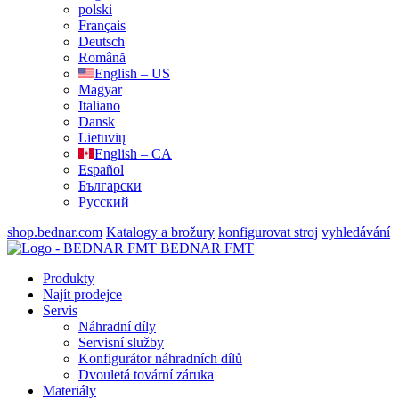
polski
Français
Deutsch
Română
English – US
Magyar
Italiano
Dansk
Lietuvių
English – CA
Español
Български
Русский
shop.bednar.com
Katalogy a brožury
konfigurovat stroj
vyhledávání
BEDNAR FMT
Produkty
Najít prodejce
Servis
Náhradní díly
Servisní služby
Konfigurátor náhradních dílů
Dvouletá tovární záruka
Materiály