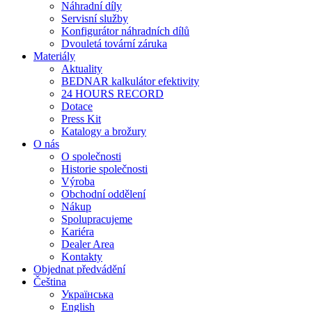
Náhradní díly
Servisní služby
Konfigurátor náhradních dílů
Dvouletá tovární záruka
Materiály
Aktuality
BEDNAR kalkulátor efektivity
24 HOURS RECORD
Dotace
Press Kit
Katalogy a brožury
O nás
O společnosti
Historie společnosti
Výroba
Obchodní oddělení
Nákup
Spolupracujeme
Kariéra
Dealer Area
Kontakty
Objednat předvádění
Čeština
Українська
English