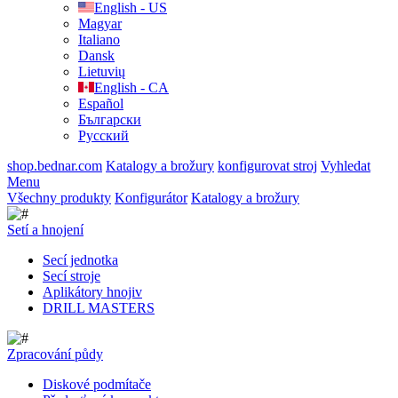
English - US
Magyar
Italiano
Dansk
Lietuvių
English - CA
Español
Български
Русский
shop.bednar.com
Katalogy a brožury
konfigurovat stroj
Vyhledat
Menu
Všechny produkty
Konfigurátor
Katalogy a brožury
Setí a hnojení
Secí jednotka
Secí stroje
Aplikátory hnojiv
DRILL MASTERS
Zpracování půdy
Diskové podmítače