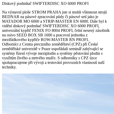
Diskový podmítač SWIFTERDISC XO 6000 PROFI
Na výstavní ploše STROM PRAHA jste si mohli všimnout strojů
BEDNAR na pásové zpracování půdy či pásové setí jako je
MATADOR MO 6000 a STRIP-MASTER EN 6000. Dále byl k
vidění diskový podmítač SWIFTERDISC XO 6000 PROFI,
univerzální kypřič FENIX FO 8004 PROFI, čelní nesený zásobník
na osivo SEED BOX SB 1600 a pracovní jednotka z
meziřádkového kypřiče ROW-MASTER RN PROFI.
Odborníci z Centra precizního zemědělství (CPZ) při České
zemědělské univerzitě v Praze uspořádali seminář zabývající se
systémy řízení vývoje meziplodin a systémy pěstování plodin s
využitím živého a mrtvého mulče. S odborníky s CPZ úzce
spolupracujeme při vývoji a testování provozních vlastností naší
techniky.