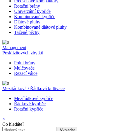
Předseťové kompaktory
Rotační brány
Univerzální kypřiče
Kombinované kypřiče
Dlátové pluhy
Kombinované dlátové pluhy
Tažené pěchy
Management
Posklizňových zbytků
Polní brány
Mulčovače
Řezací válce
Meziřádková / Řádková kultivace
Meziřádkové kypřiče
Řádkové kypřiče
Rotační kypřiče
×
Co hledáte?