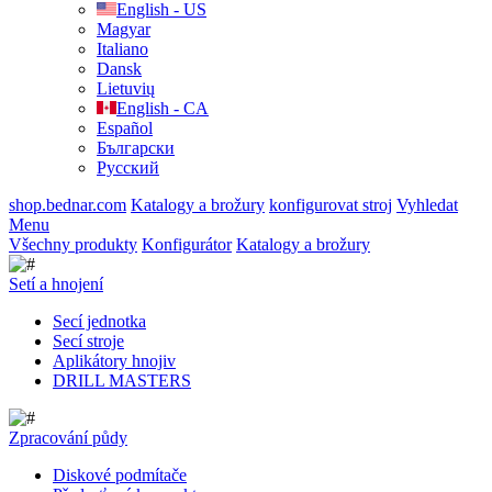
English - US
Magyar
Italiano
Dansk
Lietuvių
English - CA
Español
Български
Русский
shop.bednar.com
Katalogy a brožury
konfigurovat stroj
Vyhledat
Menu
Všechny produkty
Konfigurátor
Katalogy a brožury
Setí a hnojení
Secí jednotka
Secí stroje
Aplikátory hnojiv
DRILL MASTERS
Zpracování půdy
Diskové podmítače