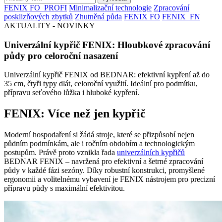
FENIX FO_PROFI
Minimalizační technologie
Zpracování
posklizňových zbytků
Zhutněná půda
FENIX FO
FENIX_FN
AKTUALITY - NOVINKY
Univerzální kypřič FENIX: Hloubkové zpracování
půdy pro celoroční nasazení
Univerzální kypřič FENIX od BEDNAR: efektivní kypření až do
35 cm, čtyři typy dlát, celoroční využití. Ideální pro podmítku,
přípravu seťového lůžka i hluboké kypření.
FENIX: Více než jen kypřič
Moderní hospodaření si žádá stroje, které se přizpůsobí nejen
půdním podmínkám, ale i ročním obdobím a technologickým
postupům. Právě proto vznikla řada
univerzálních kypřičů
BEDNAR FENIX – navržená pro efektivní a šetrné zpracování
půdy v každé fázi sezóny. Díky robustní konstrukci, promyšlené
ergonomii a volitelnému vybavení je FENIX nástrojem pro precizní
přípravu půdy s maximální efektivitou.