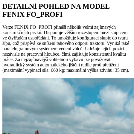
DETAILNÍ POHLED NA MODEL
FENIX FO_PROFI
Verze FENIX FO_PROFI přináší několik velmi zajímavých
konstrukčních prvků. Disponuje větším rozestupem mezi slupicemi
ve čtyřřadém uspořádání. To umožňuje konfiguraci slupic do tvaru
šípu, což přispívá ke snížení tahového odporu traktoru. Vyniká také
paralelogramovým systémem vedení válců. Udržuje jejich pozici
nezávisle na pracovní hloubce, čímž zajišťuje konzistentní kvalitu
práce. Za nejzajímavější volitelnou výbavu lze považovat
hydraulický systém automatického jištění radlic proti přetížení
(maximální vypínací síla: 660 kg; maximální výška zdvihu: 35 cm).