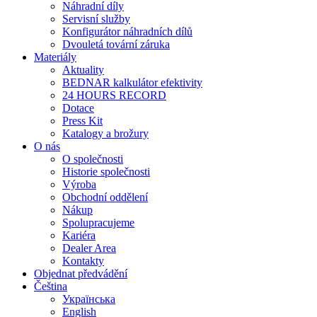
Náhradní díly
Servisní služby
Konfigurátor náhradních dílů
Dvouletá tovární záruka
Materiály
Aktuality
BEDNAR kalkulátor efektivity
24 HOURS RECORD
Dotace
Press Kit
Katalogy a brožury
O nás
O společnosti
Historie společnosti
Výroba
Obchodní oddělení
Nákup
Spolupracujeme
Kariéra
Dealer Area
Kontakty
Objednat předvádění
Čeština
Українська
English