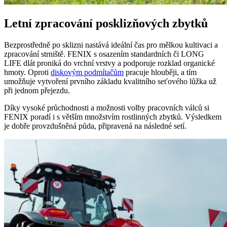
Letní zpracování posklizňových zbytků
Bezprostředně po sklizni nastává ideální čas pro mělkou kultivaci a
zpracování strniště. FENIX s osazením standardních či LONG
LIFE dlát proniká do vrchní vrstvy a podporuje rozklad organické
hmoty. Oproti
diskovým podmítačům
pracuje hlouběji, a tím
umožňuje vytvoření prvního základu kvalitního seťového lůžka už
při jednom přejezdu.
Díky vysoké průchodnosti a možnosti volby pracovních válců si
FENIX poradí i s větším množstvím rostlinných zbytků. Výsledkem
je dobře provzdušněná půda, připravená na následné setí.