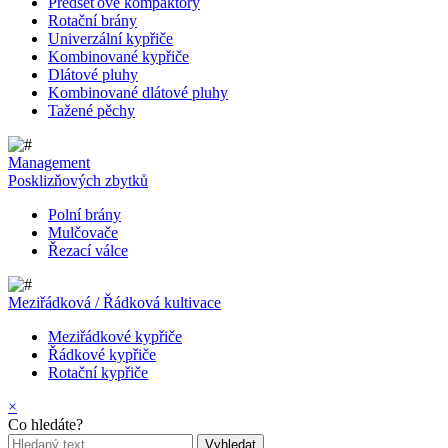
Předseťové kompaktory
Rotační brány
Univerzální kypřiče
Kombinované kypřiče
Dlátové pluhy
Kombinované dlátové pluhy
Tažené pěchy
Management
Posklizňových zbytků
Polní brány
Mulčovače
Řezací válce
Meziřádková / Řádková kultivace
Meziřádkové kypřiče
Řádkové kypřiče
Rotační kypřiče
×
Co hledáte?