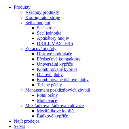
Produkty
Všechny produkty
Konfigurátor stroje
Setí a hnojení
Secí stroje
Secí jednotka
Aplikátory hnojiv
DRILL MASTERS
Zpracování půdy
Diskové podmítače
Předseťové kompaktory
Univerzální kypřiče
Kombinované kypřiče
Dlátové pluhy
Kombinované dlátové pluhy
Tažené pěchy
Management posklizňových zbytků
Polní brány
Mulčovače
Meziřádková, řádková kultivace
Meziřádkové kypřiče
Řádkové kypřiče
Najít prodejce
Servis