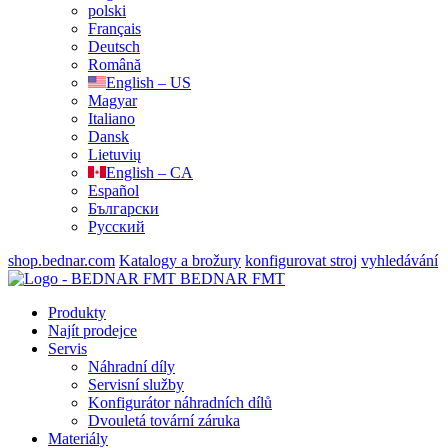
polski
Français
Deutsch
Română
English – US
Magyar
Italiano
Dansk
Lietuvių
English – CA
Español
Български
Русский
shop.bednar.com
Katalogy a brožury
konfigurovat stroj
vyhledávání
BEDNAR FMT
Produkty
Najít prodejce
Servis
Náhradní díly
Servisní služby
Konfigurátor náhradních dílů
Dvouletá tovární záruka
Materiály