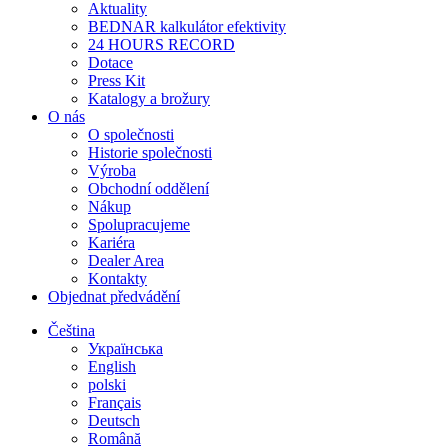
Aktuality
BEDNAR kalkulátor efektivity
24 HOURS RECORD
Dotace
Press Kit
Katalogy a brožury
O nás
O společnosti
Historie společnosti
Výroba
Obchodní oddělení
Nákup
Spolupracujeme
Kariéra
Dealer Area
Kontakty
Objednat předvádění
Čeština
Українська
English
polski
Français
Deutsch
Română