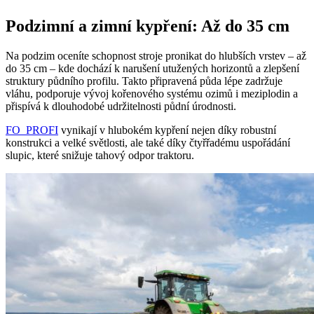
Podzimní a zimní kypření: Až do 35 cm
Na podzim oceníte schopnost stroje pronikat do hlubších vrstev – až
do 35 cm – kde dochází k narušení utužených horizontů a zlepšení
struktury půdního profilu. Takto připravená půda lépe zadržuje
vláhu, podporuje vývoj kořenového systému ozimů i meziplodin a
přispívá k dlouhodobé udržitelnosti půdní úrodnosti.
FO_PROFI
vynikají v hlubokém kypření nejen díky robustní
konstrukci a velké světlosti, ale také díky čtyřřadému uspořádání
slupic, které snižuje tahový odpor traktoru.