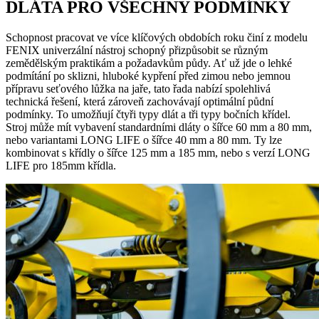
DLÁTA PRO VŠECHNY PODMÍNKY
Schopnost pracovat ve více klíčových obdobích roku činí z modelu
FENIX univerzální nástroj schopný přizpůsobit se různým
zemědělským praktikám a požadavkům půdy. Ať už jde o lehké
podmítání po sklizni, hluboké kypření před zimou nebo jemnou
přípravu seťového lůžka na jaře, tato řada nabízí spolehlivá
technická řešení, která zároveň zachovávají optimální půdní
podmínky. To umožňují čtyři typy dlát a tři typy bočních křídel.
Stroj může mít vybavení standardními dláty o šířce 60 mm a 80 mm,
nebo variantami LONG LIFE o šířce 40 mm a 80 mm. Ty lze
kombinovat s křídly o šířce 125 mm a 185 mm, nebo s verzí LONG
LIFE pro 185mm křídla.