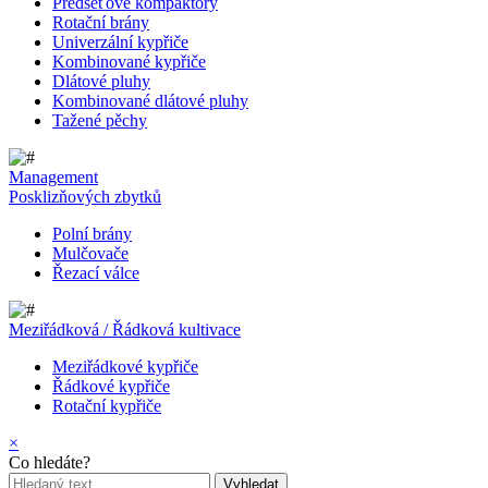
Předseťové kompaktory
Rotační brány
Univerzální kypřiče
Kombinované kypřiče
Dlátové pluhy
Kombinované dlátové pluhy
Tažené pěchy
Management
Posklizňových zbytků
Polní brány
Mulčovače
Řezací válce
Meziřádková / Řádková kultivace
Meziřádkové kypřiče
Řádkové kypřiče
Rotační kypřiče
×
Co hledáte?