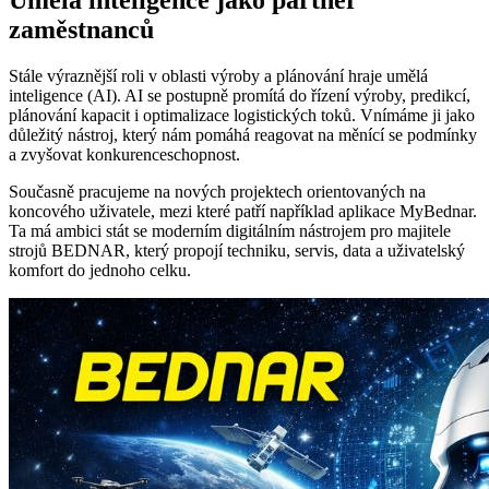
Umělá inteligence jako partner
zaměstnanců
Stále výraznější roli v oblasti výroby a plánování hraje umělá
inteligence (AI). AI se postupně promítá do řízení výroby, predikcí,
plánování kapacit i optimalizace logistických toků. Vnímáme ji jako
důležitý nástroj, který nám pomáhá reagovat na měnící se podmínky
a zvyšovat konkurenceschopnost.
Současně pracujeme na nových projektech orientovaných na
koncového uživatele, mezi které patří například aplikace MyBednar.
Ta má ambici stát se moderním digitálním nástrojem pro majitele
strojů BEDNAR, který propojí techniku, servis, data a uživatelský
komfort do jednoho celku.