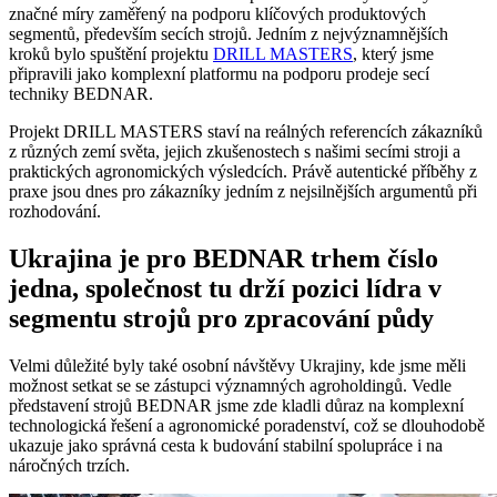
značné míry zaměřený na podporu klíčových produktových
segmentů, především secích strojů. Jedním z nejvýznamnějších
kroků bylo spuštění projektu
DRILL MASTERS
, který jsme
připravili jako komplexní platformu na podporu prodeje secí
techniky BEDNAR.
Projekt DRILL MASTERS staví na reálných referencích zákazníků
z různých zemí světa, jejich zkušenostech s našimi secími stroji a
praktických agronomických výsledcích. Právě autentické příběhy z
praxe jsou dnes pro zákazníky jedním z nejsilnějších argumentů při
rozhodování.
Ukrajina je pro BEDNAR trhem číslo
jedna, společnost tu drží pozici lídra v
segmentu strojů pro zpracování půdy
Velmi důležité byly také osobní návštěvy Ukrajiny, kde jsme měli
možnost setkat se se zástupci významných agroholdingů. Vedle
představení strojů BEDNAR jsme zde kladli důraz na komplexní
technologická řešení a agronomické poradenství, což se dlouhodobě
ukazuje jako správná cesta k budování stabilní spolupráce i na
náročných trzích.