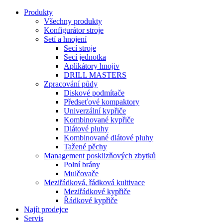
Produkty
Všechny produkty
Konfigurátor stroje
Setí a hnojení
Secí stroje
Secí jednotka
Aplikátory hnojiv
DRILL MASTERS
Zpracování půdy
Diskové podmítače
Předseťové kompaktory
Univerzální kypřiče
Kombinované kypřiče
Dlátové pluhy
Kombinované dlátové pluhy
Tažené pěchy
Management posklizňových zbytků
Polní brány
Mulčovače
Meziřádková, řádková kultivace
Meziřádkové kypřiče
Řádkové kypřiče
Najít prodejce
Servis