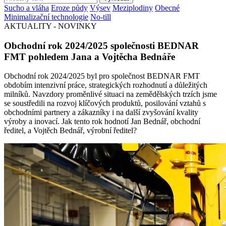
Sucho a vláha
Eroze půdy
Výsev
Meziplodiny
Obecné
Minimalizační technologie
No-till
AKTUALITY - NOVINKY
Obchodní rok 2024/2025 společnosti BEDNAR
FMT pohledem Jana a Vojtěcha Bednáře
Obchodní rok 2024/2025 byl pro společnost BEDNAR FMT
obdobím intenzivní práce, strategických rozhodnutí a důležitých
milníků. Navzdory proměnlivé situaci na zemědělských trzích jsme
se soustředili na rozvoj klíčových produktů, posilování vztahů s
obchodními partnery a zákazníky i na další zvyšování kvality
výroby a inovací. Jak tento rok hodnotí Jan Bednář, obchodní
ředitel, a Vojtěch Bednář, výrobní ředitel?