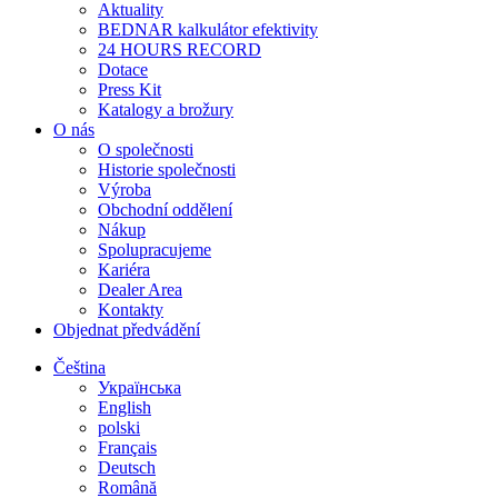
Aktuality
BEDNAR kalkulátor efektivity
24 HOURS RECORD
Dotace
Press Kit
Katalogy a brožury
O nás
O společnosti
Historie společnosti
Výroba
Obchodní oddělení
Nákup
Spolupracujeme
Kariéra
Dealer Area
Kontakty
Objednat předvádění
Čeština
Українська
English
polski
Français
Deutsch
Română