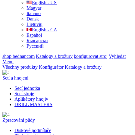
English - US
Magyar
Italiano
Dansk
Lietuvių
English - CA
Español
Български
Русский
shop.bednar.com
Katalogy a brožury
konfigurovat stroj
Vyhledat
Menu
Všechny produkty
Konfigurátor
Katalogy a brožury
Setí a hnojení
Secí jednotka
Secí stroje
Aplikátory hnojiv
DRILL MASTERS
Zpracování půdy
Diskové podmítače