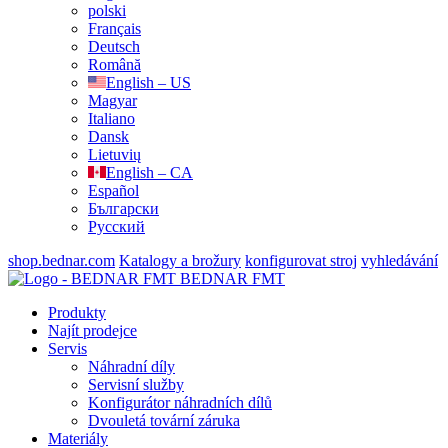
polski
Français
Deutsch
Română
English – US
Magyar
Italiano
Dansk
Lietuvių
English – CA
Español
Български
Русский
shop.bednar.com
Katalogy a brožury
konfigurovat stroj
vyhledávání
BEDNAR FMT
Produkty
Najít prodejce
Servis
Náhradní díly
Servisní služby
Konfigurátor náhradních dílů
Dvouletá tovární záruka
Materiály