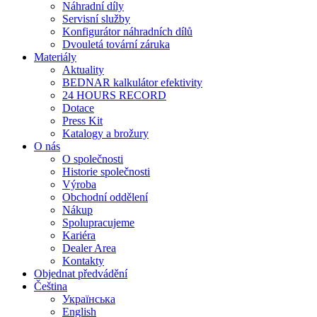
Náhradní díly
Servisní služby
Konfigurátor náhradních dílů
Dvouletá tovární záruka
Materiály
Aktuality
BEDNAR kalkulátor efektivity
24 HOURS RECORD
Dotace
Press Kit
Katalogy a brožury
O nás
O společnosti
Historie společnosti
Výroba
Obchodní oddělení
Nákup
Spolupracujeme
Kariéra
Dealer Area
Kontakty
Objednat předvádění
Čeština
Українська
English