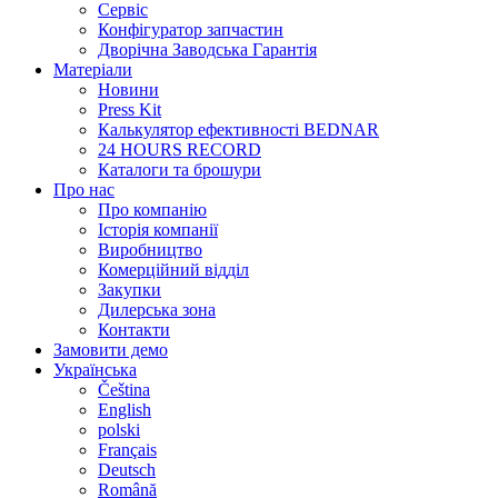
Сервіс
Конфігуратор запчастин
Дворічна Заводська Гарантія
Матеріали
Новини
Press Kit
Калькулятор ефективності BEDNAR
24 HOURS RECORD
Каталоги та брошури
Про нас
Про компанію
Історія компанії
Виробництво
Комерційний відділ
Закупки
Дилерська зона
Контакти
Замовити демо
Українська
Čeština
English
polski
Français
Deutsch
Română