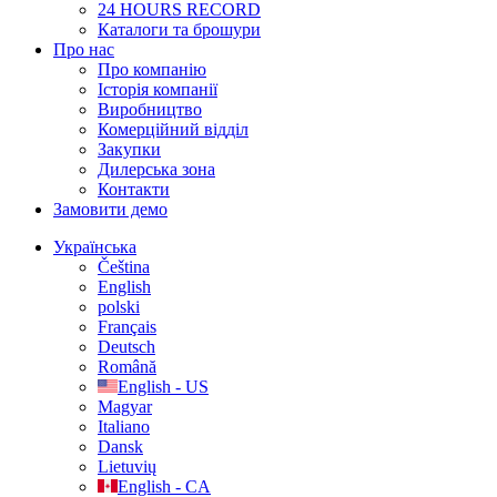
24 HOURS RECORD
Каталоги та брошури
Про нас
Про компанію
Історія компанії
Виробництво
Комерційний відділ
Закупки
Дилерська зона
Контакти
Замовити демо
Українська
Čeština
English
polski
Français
Deutsch
Română
English - US
Magyar
Italiano
Dansk
Lietuvių
English - CA