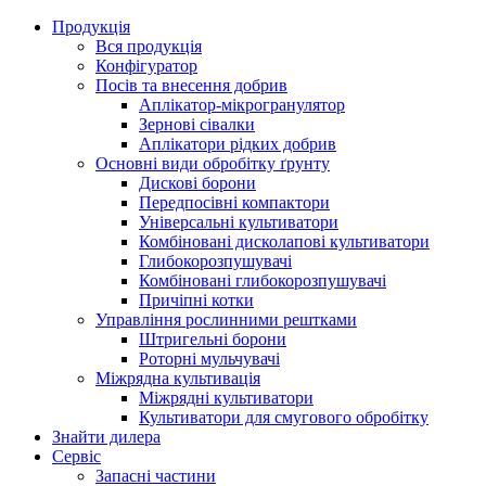
Продукція
Вся продукція
Конфігуратор
Посів та внесення добрив
Аплікатор-мікрогранулятор
Зернові сівалки
Аплікатори рідких добрив
Oсновні види обробітку ґрунту
Дискові борони
Передпосівні компактори
Універсальні культиватори
Комбіновані дисколапові культиватори
Глибокорозпушувачі
Комбіновані глибокорозпушувачі
Причіпні котки
Управління рослинними рештками
Штригельні борони
Pоторні мульчувачі
Міжрядна культивація
Міжрядні культиватори
Культиватори для смугового обробітку
Знайти дилера
Сервіс
Запасні частини