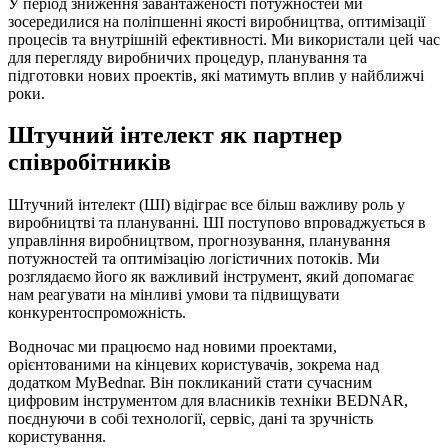
У період зниження завантаженості потужностей ми
зосередилися на поліпшенні якості виробництва, оптимізації
процесів та внутрішній ефективності. Ми використали цей час
для перегляду виробничих процедур, планування та
підготовки нових проектів, які матимуть вплив у найближчі
роки.
Штучний інтелект як партнер
співробітників
Штучний інтелект (ШІ) відіграє все більш важливу роль у
виробництві та плануванні. ШІ поступово впроваджується в
управління виробництвом, прогнозування, планування
потужностей та оптимізацію логістичних потоків. Ми
розглядаємо його як важливий інструмент, який допомагає
нам реагувати на мінливі умови та підвищувати
конкурентоспроможність.
Водночас ми працюємо над новими проектами,
орієнтованими на кінцевих користувачів, зокрема над
додатком MyBednar. Він покликаний стати сучасним
цифровим інструментом для власників техніки BEDNAR,
поєднуючи в собі технології, сервіс, дані та зручність
користування.