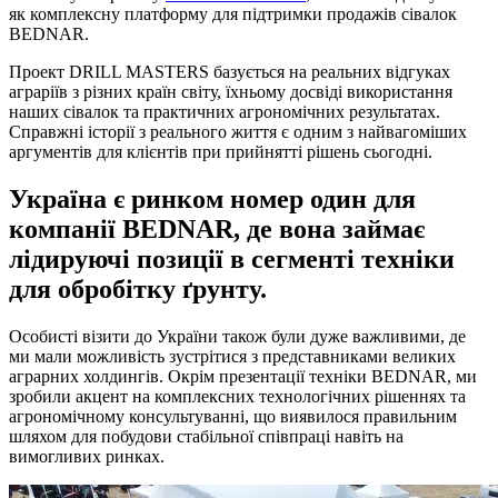
як комплексну платформу для підтримки продажів сівалок
BEDNAR.
Проект DRILL MASTERS базується на реальних відгуках
аграріїв з різних країн світу, їхньому досвіді використання
наших сівалок та практичних агрономічних результатах.
Справжні історії з реального життя є одним з найвагоміших
аргументів для клієнтів при прийнятті рішень сьогодні.
Україна є ринком номер один для
компанії BEDNAR, де вона займає
лідируючі позиції в сегменті техніки
для обробітку ґрунту.
Особисті візити до України також були дуже важливими, де
ми мали можливість зустрітися з представниками великих
аграрних холдингів. Окрім презентації техніки BEDNAR, ми
зробили акцент на комплексних технологічних рішеннях та
агрономічному консультуванні, що виявилося правильним
шляхом для побудови стабільної співпраці навіть на
вимогливих ринках.