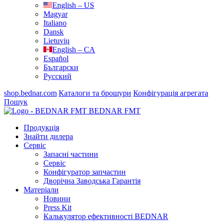
English – US
Magyar
Italiano
Dansk
Lietuvių
English – CA
Español
Български
Русский
shop.bednar.com
Каталоги та брошури
Конфігурація агрегата
Пошук
BEDNAR FMT
Продукція
Знайти дилера
Сервіс
Запасні частини
Сервіс
Конфігуратор запчастин
Дворічна Заводська Гарантія
Матеріали
Новини
Press Kit
Калькулятор ефективності BEDNAR