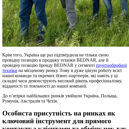
Крім того, Україна ще раз підтвердила не тільки свою
провідну позицію в продажу техніки BEDNAR, але й
провідну позицію бренду BEDNAR у сегменті
ґрунтообробної
техніки
на місцевому ринку. Тому я дуже ціную роботу всієї
нашої команди та окремих бізнес-партнерів, які навіть у ці
складні часи демонструють високий рівень професіоналізму,
відданості та лояльності до нашої компанії.
До п’ятірки найбільших ринків увійшли Україна, Польща,
Румунія, Австралія та Чехія.
Особиста присутність на ринках як
ключовий інструмент для прямого
контакту з клієнтами та обміну ноу-хау