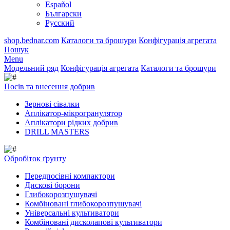
Español
Български
Русский
shop.bednar.com
Каталоги та брошури
Конфігурація агрегата
Пошук
Menu
Модельний ряд
Конфігурація агрегата
Каталоги та брошури
Посів та внесення добрив
Зернові сівалки
Аплікатор-мікрогранулятор
Аплікатори рідких добрив
DRILL MASTERS
Обробіток ґрунту
Передпосівні компактори
Дискові борони
Глибокорозпушувачі
Комбіновані глибокорозпушувачі
Універсальні культиватори
Комбіновані дисколапові культиватори