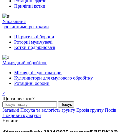
Ротаційні фрези
Причіпні котки
Управління
рослинними рештками
Штригельні борони
Pоторні мульчувачі
Котки-подрібнювачі
Mіжрядний обробіток
Міжрядні культиватори
Культиватори для смугового обробітку
Ротаційні борони
×
Що ти шукаєш?
Загальні
Посуха та вологість ґрунту
Ерозія ґрунту
Посів
Покривні культури
Новини