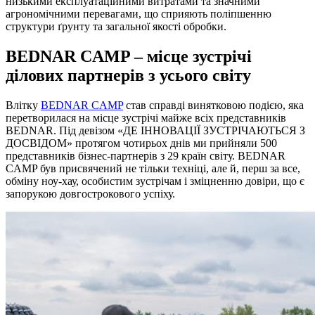
низькими експлуатаційними витратами та значними
агрономічними перевагами, що сприяють поліпшенню
структури ґрунту та загальної якості обробки.
BEDNAR CAMP – місце зустрічі
ділових партнерів з усього світу
Влітку
BEDNAR CAMP
став справді винятковою подією, яка
перетворилася на місце зустрічі майже всіх представників
BEDNAR. Під девізом «ДЕ ІННОВАЦІЇ ЗУСТРІЧАЮТЬСЯ З
ДОСВІДОМ» протягом чотирьох днів ми прийняли 500
представників бізнес-партнерів з 29 країн світу. BEDNAR
CAMP був присвячений не тільки техніці, але й, перш за все,
обміну ноу-хау, особистим зустрічам і зміцненню довіри, що є
запорукою довгострокового успіху.