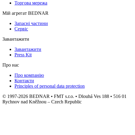
Торгова мережа
Мій агрегат BEDNAR
Запасні частини
Сервіс
Завантажити
Завантажити
Press Kit
Про нас
Про компанію
Контакти
Principles of personal data protection
© 1997-2026 BEDNAR • FMT s.r.o. • Dlouhá Ves 188 • 516 01
Rychnov nad Kněžnou – Czech Republic