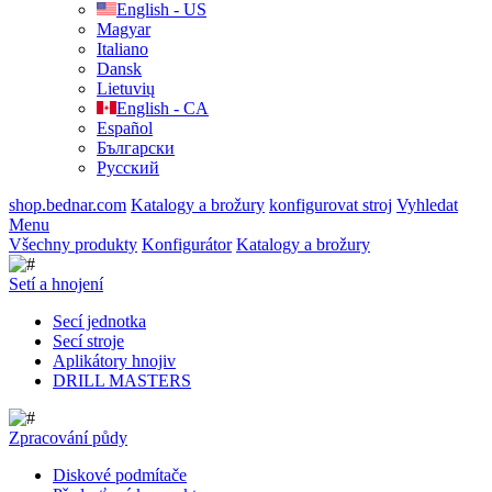
English - US
Magyar
Italiano
Dansk
Lietuvių
English - CA
Español
Български
Русский
shop.bednar.com
Katalogy a brožury
konfigurovat stroj
Vyhledat
Menu
Všechny produkty
Konfigurátor
Katalogy a brožury
Setí a hnojení
Secí jednotka
Secí stroje
Aplikátory hnojiv
DRILL MASTERS
Zpracování půdy
Diskové podmítače