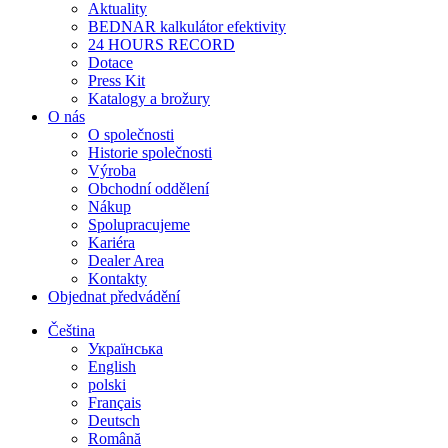
Aktuality
BEDNAR kalkulátor efektivity
24 HOURS RECORD
Dotace
Press Kit
Katalogy a brožury
O nás
O společnosti
Historie společnosti
Výroba
Obchodní oddělení
Nákup
Spolupracujeme
Kariéra
Dealer Area
Kontakty
Objednat předvádění
Čeština
Українська
English
polski
Français
Deutsch
Română