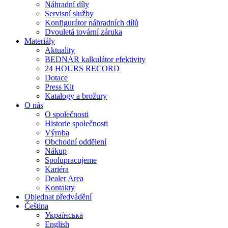
Náhradní díly
Servisní služby
Konfigurátor náhradních dílů
Dvouletá tovární záruka
Materiály
Aktuality
BEDNAR kalkulátor efektivity
24 HOURS RECORD
Dotace
Press Kit
Katalogy a brožury
O nás
O společnosti
Historie společnosti
Výroba
Obchodní oddělení
Nákup
Spolupracujeme
Kariéra
Dealer Area
Kontakty
Objednat předvádění
Čeština
Українська
English