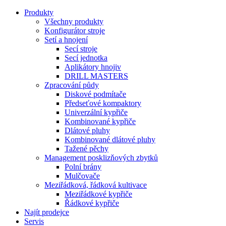
Produkty
Všechny produkty
Konfigurátor stroje
Setí a hnojení
Secí stroje
Secí jednotka
Aplikátory hnojiv
DRILL MASTERS
Zpracování půdy
Diskové podmítače
Předseťové kompaktory
Univerzální kypřiče
Kombinované kypřiče
Dlátové pluhy
Kombinované dlátové pluhy
Tažené pěchy
Management posklizňových zbytků
Polní brány
Mulčovače
Meziřádková, řádková kultivace
Meziřádkové kypřiče
Řádkové kypřiče
Najít prodejce
Servis