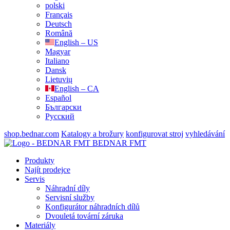
polski
Français
Deutsch
Română
English – US
Magyar
Italiano
Dansk
Lietuvių
English – CA
Español
Български
Русский
shop.bednar.com
Katalogy a brožury
konfigurovat stroj
vyhledávání
BEDNAR FMT
Produkty
Najít prodejce
Servis
Náhradní díly
Servisní služby
Konfigurátor náhradních dílů
Dvouletá tovární záruka
Materiály