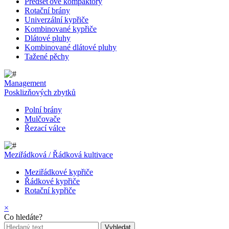
Předseťové kompaktory
Rotační brány
Univerzální kypřiče
Kombinované kypřiče
Dlátové pluhy
Kombinované dlátové pluhy
Tažené pěchy
Management
Posklizňových zbytků
Polní brány
Mulčovače
Řezací válce
Meziřádková / Řádková kultivace
Meziřádkové kypřiče
Řádkové kypřiče
Rotační kypřiče
×
Co hledáte?