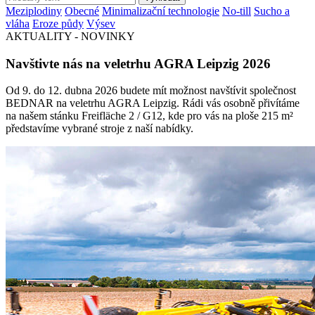
Meziplodiny
Obecné
Minimalizační technologie
No-till
Sucho a
vláha
Eroze půdy
Výsev
AKTUALITY - NOVINKY
Navštivte nás na veletrhu AGRA Leipzig 2026
Od 9. do 12. dubna 2026 budete mít možnost navštívit společnost
BEDNAR na veletrhu AGRA Leipzig. Rádi vás osobně přivítáme
na našem stánku Freifläche 2 / G12, kde pro vás na ploše 215 m²
představíme vybrané stroje z naší nabídky.