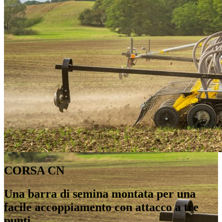
CORSA CN
Una barra di semina montata per una
facile accoppiamento con attacco a tre
punti