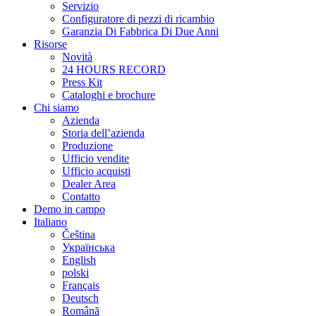
Servizio
Configuratore di pezzi di ricambio
Garanzia Di Fabbrica Di Due Anni
Risorse
Novità
24 HOURS RECORD
Press Kit
Cataloghi e brochure
Chi siamo
Azienda
Storia dell’azienda
Produzione
Ufficio vendite
Ufficio acquisti
Dealer Area
Contatto
Demo in campo
Italiano
Čeština
Українська
English
polski
Français
Deutsch
Română