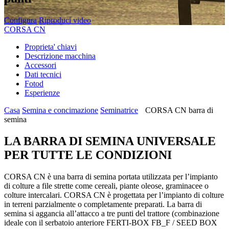
Configura
Riproduci video
CORSA CN
Proprieta' chiavi
Descrizione macchina
Accessori
Dati tecnici
Fotod
Esperienze
Casa
Semina e concimazione
Seminatrice
CORSA CN barra di
semina
LA BARRA DI SEMINA UNIVERSALE
PER TUTTE LE CONDIZIONI
CORSA CN è una barra di semina portata utilizzata per l’impianto
di colture a file strette come cereali, piante oleose, graminacee o
colture intercalari. CORSA CN è progettata per l’impianto di colture
in terreni parzialmente o completamente preparati. La barra di
semina si aggancia all’attacco a tre punti del trattore (combinazione
ideale con il serbatoio anteriore FERTI-BOX FB_F / SEED BOX