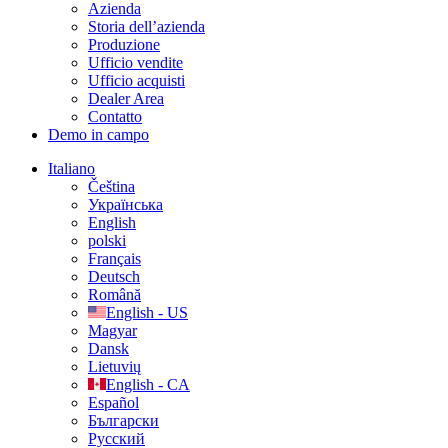
Azienda
Storia dell’azienda
Produzione
Ufficio vendite
Ufficio acquisti
Dealer Area
Contatto
Demo in campo
Italiano
Čeština
Українська
English
polski
Français
Deutsch
Română
English - US
Magyar
Dansk
Lietuvių
English - CA
Español
Български
Русский