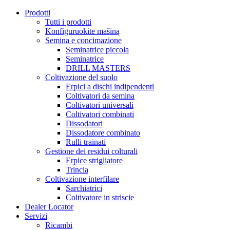
Prodotti
Tutti i prodotti
Konfigūruokite mašiną
Semina e concimazione
Seminatrice piccola
Seminatrice
DRILL MASTERS
Coltivazione del suolo
Erpici a dischi indipendenti
Coltivatori da semina
Coltivatori universali
Coltivatori combinati
Dissodatori
Dissodatore combinato
Rulli trainati
Gestione dei residui colturali
Erpice strigliatore
Trincia
Coltivazione interfilare
Sarchiatrici
Coltivatore in striscie
Dealer Locator
Servizi
Ricambi