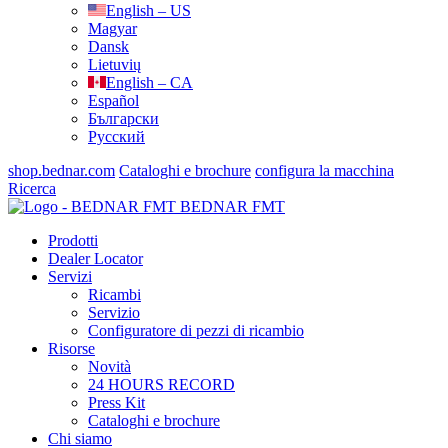
English – US
Magyar
Dansk
Lietuvių
English – CA
Español
Български
Русский
shop.bednar.com
Cataloghi e brochure
configura la macchina
Ricerca
BEDNAR FMT
Prodotti
Dealer Locator
Servizi
Ricambi
Servizio
Configuratore di pezzi di ricambio
Risorse
Novità
24 HOURS RECORD
Press Kit
Cataloghi e brochure
Chi siamo