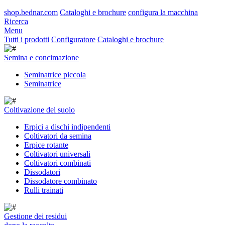
shop.bednar.com
Cataloghi e brochure
configura la macchina
Ricerca
Menu
Tutti i prodotti
Configuratore
Cataloghi e brochure
Semina e concimazione
Seminatrice piccola
Seminatrice
Coltivazione del suolo
Erpici a dischi indipendenti
Coltivatori da semina
Erpice rotante
Coltivatori universali
Coltivatori combinati
Dissodatori
Dissodatore combinato
Rulli trainati
Gestione dei residui