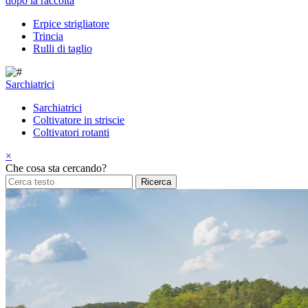
dopo la raccolta
Erpice strigliatore
Trincia
Rulli di taglio
Sarchiatrici
Sarchiatrici
Coltivatore in striscie
Coltivatori rotanti
×
Che cosa sta cercando?