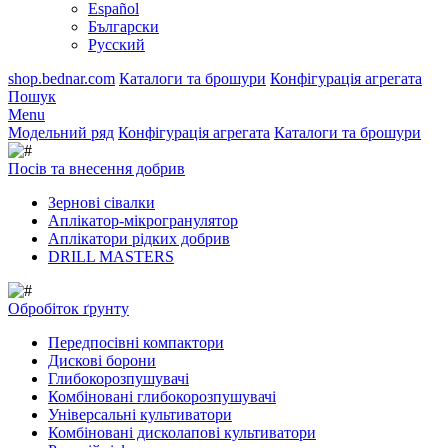
Español
Български
Русский
shop.bednar.com
Каталоги та брошури
Конфігурація агрегата
Пошук
Menu
Модельний ряд
Конфігурація агрегата
Каталоги та брошури
Посів та внесення добрив
Зернові сівалки
Аплікатор-мікрогранулятор
Аплікатори рідких добрив
DRILL MASTERS
Обробіток ґрунту
Передпосівні компактори
Дискові борони
Глибокорозпушувачі
Комбіновані глибокорозпушувачі
Універсальні культиватори
Комбіновані дисколапові культиватори