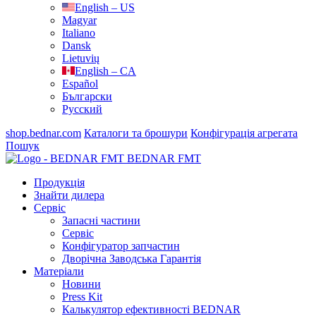
English – US
Magyar
Italiano
Dansk
Lietuvių
English – CA
Español
Български
Русский
shop.bednar.com
Каталоги та брошури
Конфігурація агрегата
Пошук
BEDNAR FMT
Продукція
Знайти дилера
Сервіс
Запасні частини
Сервіс
Конфігуратор запчастин
Дворічна Заводська Гарантія
Матеріали
Новини
Press Kit
Калькулятор ефективності BEDNAR