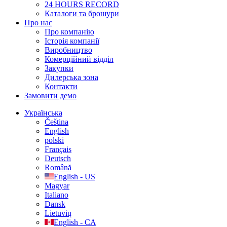
24 HOURS RECORD
Каталоги та брошури
Про нас
Про компанію
Історія компанії
Виробництво
Комерційний відділ
Закупки
Дилерська зона
Контакти
Замовити демо
Українська
Čeština
English
polski
Français
Deutsch
Română
English - US
Magyar
Italiano
Dansk
Lietuvių
English - CA