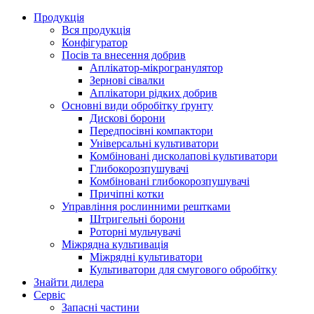
Продукція
Вся продукція
Конфігуратор
Посів та внесення добрив
Аплікатор-мікрогранулятор
Зернові сівалки
Аплікатори рідких добрив
Oсновні види обробітку ґрунту
Дискові борони
Передпосівні компактори
Універсальні культиватори
Комбіновані дисколапові культиватори
Глибокорозпушувачі
Комбіновані глибокорозпушувачі
Причіпні котки
Управління рослинними рештками
Штригельні борони
Pоторні мульчувачі
Міжрядна культивація
Міжрядні культиватори
Культиватори для смугового обробітку
Знайти дилера
Сервіс
Запасні частини