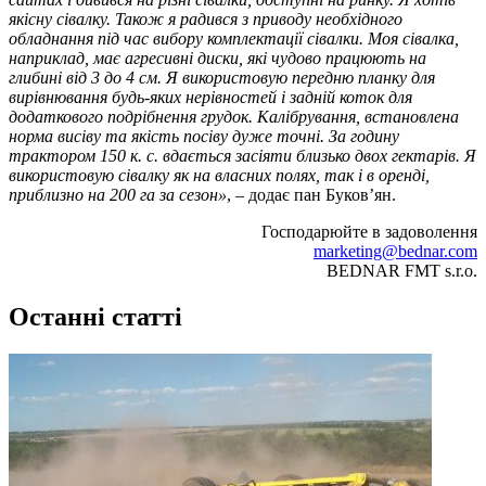
якісну сівалку. Також я радився з приводу необхідного
обладнання під час вибору комплектації сівалки. Моя сівалка,
наприклад, має агресивні диски, які чудово працюють на
глибині від 3 до 4 см. Я використовую передню планку для
вирівнювання будь-яких нерівностей і задній коток для
додаткового подрібнення грудок. Калібрування, встановлена
норма висіву та якість посіву дуже точні. За годину
трактором 150 к. с. вдається засіяти близько двох гектарів. Я
використовую сівалку як на власних полях, так і в оренді,
приблизно на 200 га за сезон»
, – додає пан Буков’ян.
Господарюйте в задоволення
marketing@bednar.com
BEDNAR FMT s.r.o.
Останні статті