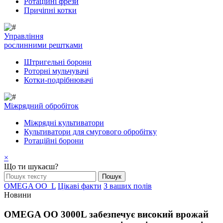
Ротаційні фрези
Причіпні котки
Управління
рослинними рештками
Штригельні борони
Pоторні мульчувачі
Котки-подрібнювачі
Mіжрядний обробіток
Міжрядні культиватори
Культиватори для смугового обробітку
Ротаційні борони
×
Що ти шукаєш?
OMEGA OO_L
Цікаві факти
З ваших полів
Новини
OMEGA OO 3000L забезпечує високий врожай