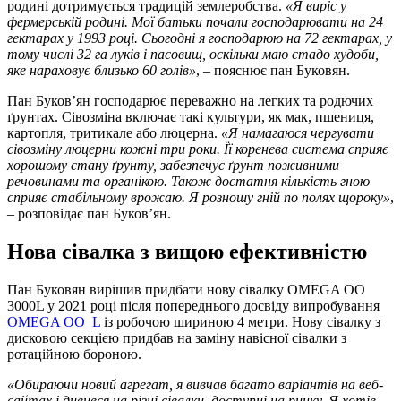
родині дотримується традицій землеробства.
«Я виріс у
фермерській родині. Мої батьки почали господарювати на 24
гектарах у 1993 році. Сьогодні я господарюю на 72 гектарах, у
тому числі 32 га луків і пасовищ, оскільки маю стадо худоби,
яке нараховує близько 60 голів»
, – пояснює пан Буковян.
Пан Буков’ян господарює переважно на легких та родючих
ґрунтах. Сівозміна включає такі культури, як мак, пшениця,
картопля, тритикале або люцерна.
«Я намагаюся чергувати
сівозміну люцерни кожні три роки. Її коренева система сприяє
хорошому стану ґрунту, забезпечує ґрунт поживними
речовинами та органікою. Також достатня кількість гною
сприяє стабільному врожаю. Я розношу гній по полях щороку»
,
– розповідає пан Буков’ян.
Нова сівалка з вищою ефективністю
Пан Буковян вирішив придбати нову сівалку OMEGA OO
3000L у 2021 році після попереднього досвіду випробування
OMEGA OO_L
із робочою шириною 4 метри. Нову сівалку з
дисковою секцією придбав на заміну навісної сівалки з
ротаційною бороною.
«Обираючи новий агрегат, я вивчав багато варіантів на веб-
сайтах і дивився на різні сівалки, доступні на ринку. Я хотів