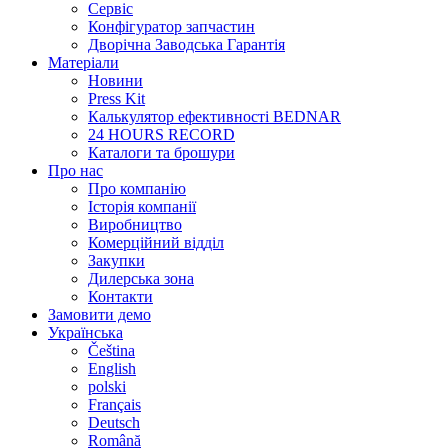
Сервіс
Конфігуратор запчастин
Дворічна Заводська Гарантія
Матеріали
Новини
Press Kit
Калькулятор ефективності BEDNAR
24 HOURS RECORD
Каталоги та брошури
Про нас
Про компанію
Історія компанії
Виробництво
Комерційний відділ
Закупки
Дилерська зона
Контакти
Замовити демо
Українська
Čeština
English
polski
Français
Deutsch
Română