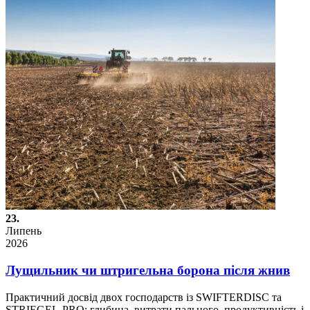
23.
Липень
2026
Лущильник чи штригельна борона після жнив
Практичний досвід двох господарств із SWIFTERDISC та
STRIEGEL-PRO: глибина, витрати пального, продуктивність і