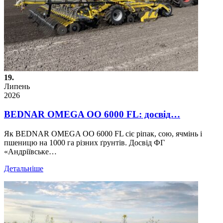
19.
Липень
2026
BEDNAR OMEGA OO 6000 FL: досвід…
Як BEDNAR OMEGA OO 6000 FL сіє ріпак, сою, ячмінь і
пшеницю на 1000 га різних ґрунтів. Досвід ФГ
«Андріївське…
Детальніше