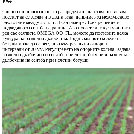
Специално проектираната разпределителна глава позволява
посевът да се засява и в двата реда, например за междуредово
разстояние между 25 или 33 сантиметра. Това решение е
подходящо за сеитба на рапица. Ако посеете две култури през
ред със сеялката OMEGA OO_FL, можете да поставите всяка
култура на различна дълбочина. Поддържащото колело на
ботуша може да се регулира към различни отвори на
интервали от 20 мм. Регулирането на опорните колела „задава
различна дълбочина на сеитба при четни ботуши и различна
дълбочина на сеитба при нечетни ботуши.