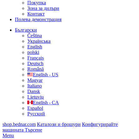
Покупка
Зона за дилъри
Контакт
Полева демонстрация
Български
Čeština
Українська
English
polski
Français
Deutsch
Română
English - US
Magyar
Italiano
Dansk
Lietuvių
English - CA
Español
Русский
shop.bednar.com
Каталози и брошури
Конфигурирайте
машината
Търсене
Menu