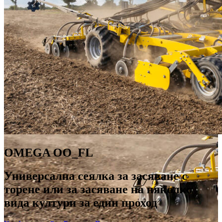
OMEGA OO_FL
Универсална сеялка за засяване с
торене или за засяване на няколко
вида култури за един проход