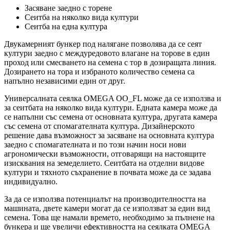
Засяване заедно с торене
Сеитба на няколко вида култури
Сеитба на една култура
Двукамерният бункер под налягане позволява да се сеят
култури заедно с междуредовото влагане на торове в един
проход или смесването на семена с тор в дозиращата линия.
Дозирането на тора и избраното количество семена са
напълно независими един от друг.
Универсалната сеялка OMEGA OO_FL може да се използва и
за сеитбата на няколко вида култури. Едната камера може да
се напълни със семена от основната култура, другата камера
със семена от спомагателната култура. Дизайнерското
решение дава възможност за засяване на основната култура
заедно с спомагателната и по този начин носи нови
агрономически възможности, отговарящи на настоящите
изисквания на земеделието. Сеитбата на отделни видове
култури и тяхното съхранение в почвата може да се задава
индивидуално.
За да се използва потенциалът на производителността на
машината, двете камери могат да се използват за един вид
семена. Това ще намали времето, необходимо за пълнене на
бункера и ще увеличи ефективността на сеялката OMEGA