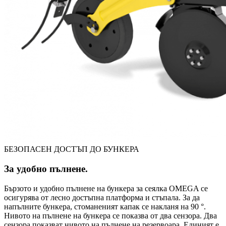
БЕЗОПАСЕН ДОСТЪП ДО БУНКЕРА
За удобно пълнене.
Бързото и удобно пълнене на бункера за сеялка OMEGA се
осигурява от лесно достъпна платформа и стъпала. За да
напълните бункера, стоманеният капак се накланя на 90 °.
Нивото на пълнене на бункера се показва от два сензора. Два
сензора показват нивото на пълнене на резервоара. Единият е