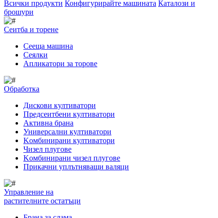
Всички продукти
Конфигурирайте машината
Каталози и
брошури
Сеитба и торене
Cееща машина
Cеялки
Апликатори за торове
Обработка
Дискови култиватори
Предсеитбени култиватори
Активна брана
Универсални култиватори
Kомбинирани култиватори
Чизел плугове
Kомбинирани чизел плугове
Прикачни уплътняващи валяци
Управление на
растителните остатъци
Брана за слама