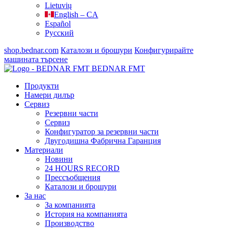
Lietuvių
English – CA
Español
Русский
shop.bednar.com
Каталози и брошури
Конфигурирайте
машината
търсене
BEDNAR FMT
Продукти
Намери дилър
Сервиз
Резервни части
Сервиз
Конфигуратор за резервни части
Двугодишна Фабрична Гаранция
Материали
Новини
24 HOURS RECORD
Прессъобщения
Каталози и брошури
За нас
За компанията
История на компанията
Производство