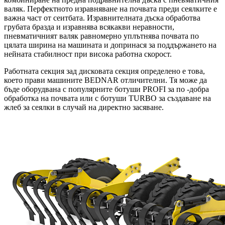
валяк. Перфектното изравняване на почвата преди сеялките е
важна част от сеитбата. Изравнителната дъска обработва
грубата бразда и изравнява всякакви неравности,
пневматичният валяк равномерно уплътнява почвата по
цялата ширина на машината и допринася за поддържането на
нейната стабилност при висока работна скорост.
Работната секция зад дисковата секция определено е това,
което прави машините BEDNAR отличителни. Тя може да
бъде оборудвана с популярните ботуши PROFI за по -добра
обработка на почвата или с ботуши TURBO за създаване на
жлеб за сеялки в случай на директно засяване.