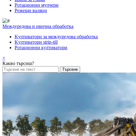
Pотационни мулчери
Режещи валяци
Междуредова и ивична обработка
Kултиватори за междуредова обработка
Kултиватори strip-till
Ротационни култиватори
×
Какво търсиш?