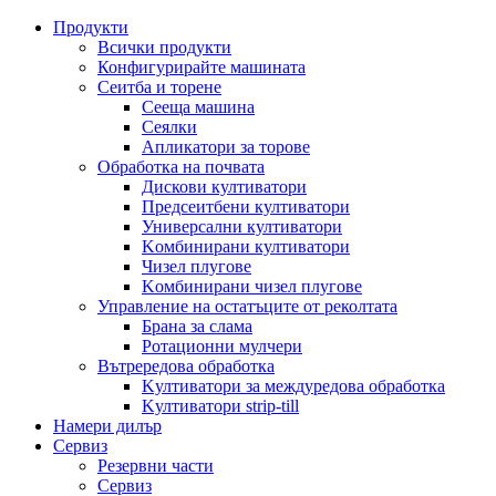
Продукти
Всички продукти
Конфигурирайте машината
Сеитба и торене
Cееща машина
Cеялки
Апликатори за торове
Обработка на почвата
Дискови култиватори
Предсеитбени култиватори
Универсални култиватори
Kомбинирани култиватори
Чизел плугове
Kомбинирани чизел плугове
Управление на остатъците от реколтата
Брана за слама
Pотационни мулчери
Вътрередова обработка
Kултиватори за междуредова обработка
Kултиватори strip-till
Намери дилър
Сервиз
Резервни части
Сервиз