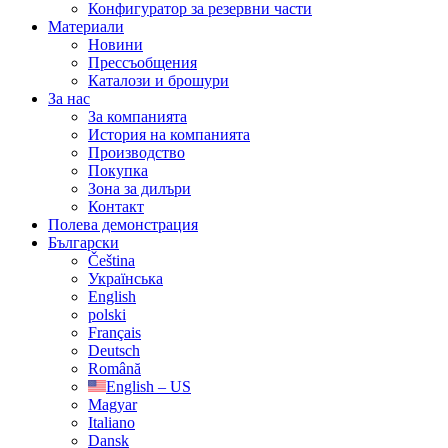
Конфигуратор за резервни части
Материали
Новини
Прессъобщения
Каталози и брошури
За нас
За компанията
История на компанията
Производство
Покупка
Зона за дилъри
Контакт
Полева демонстрация
Български
Čeština
Українська
English
polski
Français
Deutsch
Română
English – US
Magyar
Italiano
Dansk