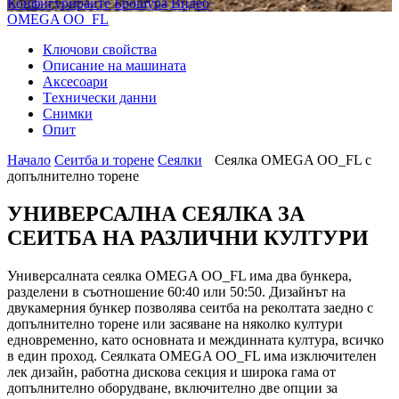
Конфигурирайте
Брошура
Видео
OMEGA OO_FL
Ключови свойства
Описание на машината
Аксесоари
Tехнически данни
Снимки
Опит
Начало
Сеитба и торене
Cеялки
Сеялка OMEGA OO_FL с
допълнително торене
УНИВЕРСАЛНА СЕЯЛКА ЗА
СЕИТБА НА РАЗЛИЧНИ КУЛТУРИ
Универсалната сеялка OMEGA OO_FL има два бункера,
разделени в съотношение 60:40 или 50:50. Дизайнът на
двукамерния бункер позволява сеитба на реколтата заедно с
допълнително торене или засяване на няколко култури
едновременно, като основната и междинната култура, всичко
в един проход. Сеялката OMEGA OO_FL има изключителен
лек дизайн, работна дискова секция и широка гама от
допълнително оборудване, включително две опции за