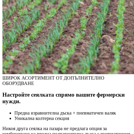
ШИРОК АСОРТИМЕНТ ОТ ДОПЪЛНИТЕЛНО
ОБОРУДВАНЕ
Настройте сеялката спрямо вашите фермерски
нужди.
Предна изравнителна дъска + пневматичен валяк
Уникална колтерна секция
Никоя друга сеялка на пазара не предлага опция за
комбиниране на предна подравнителна дъска с пневматичния