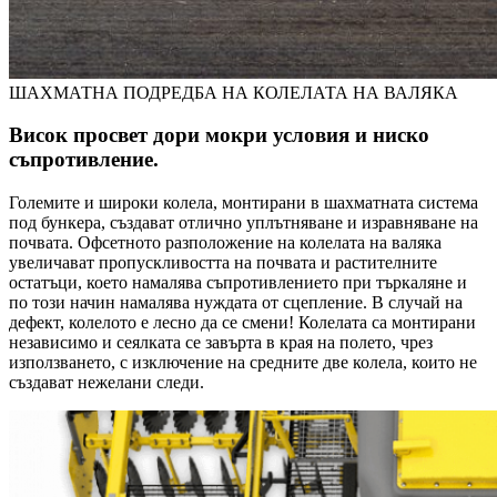
ШАХМАТНА ПОДРЕДБА НА КОЛЕЛАТА НА ВАЛЯКА
Висок просвет дори мокри условия и ниско
съпротивление.
Големите и широки колела, монтирани в шахматната система
под бункера, създават отлично уплътняване и изравняване на
почвата. Офсетното разположение на колелата на валяка
увеличават пропускливостта на почвата и растителните
остатъци, което намалява съпротивлението при търкаляне и
по този начин намалява нуждата от сцепление. В случай на
дефект, колелото е лесно да се смени! Колелата са монтирани
независимо и сеялката се завърта в края на полето, чрез
използването, с изключение на средните две колела, които не
създават нежелани следи.