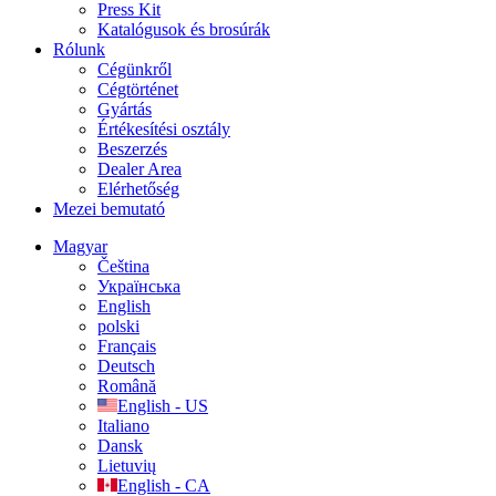
Press Kit
Katalógusok és brosúrák
Rólunk
Cégünkről
Cégtörténet
Gyártás
Értékesítési osztály
Beszerzés
Dealer Area
Elérhetőség
Mezei bemutató
Magyar
Čeština
Українська
English
polski
Français
Deutsch
Română
English - US
Italiano
Dansk
Lietuvių
English - CA