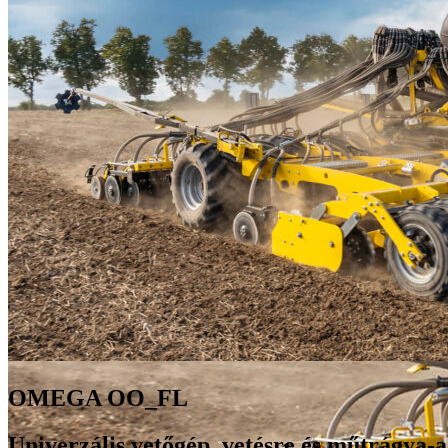
OMEGA OO_FL
Univerzális vetőgép, vetésre és műtrágya-a