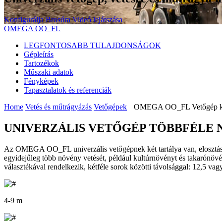
Konfigurálja
Brosúra
Videó lejátszása
OMEGA OO_FL
LEGFONTOSABB TULAJDONSÁGOK
Gépleírás
Tartozékok
Műszaki adatok
Fényképek
Tapasztalatok és referenciák
Home
Vetés és műtrágyázás
Vetőgépek
OMEGA OO_FL Vetőgép kie
UNIVERZÁLIS VETŐGÉP TÖBBFÉLE 
Az OMEGA OO_FL univerzális vetőgépnek két tartálya van, elosztásuk 
egyidejűleg több növény vetését, például kultúrnövényt és takarónö
választékával rendelkezik, kétféle sorok közötti távolsággal: 12,5 vag
4-9 m