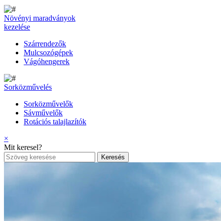
Növényi maradványok
kezelése
Szárrendezők
Mulcsozógépek
Vágóhengerek
Sorközművelés
Sorközművelők
Sávművelők
Rotációs talajlazítók
×
Mit keresel?