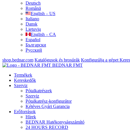
Deutsch
Română
English – US
Italiano
Dansk
Lietuvių
English – CA
Español
Български
Русский
shop.bednar.com
Katalógusok és brosúrák
Konfigurálja a gépet
Keres
BEDNAR FMT
Termékek
Kereskedők
Szerviz
Pótalkatrészek
Szerviz
Pótalkatrész-konfigurátor
Kétéves Gyári Garancia
Erőforrások
Hírek
BEDNAR Hatékonyságszámító
24 HOURS RECORD