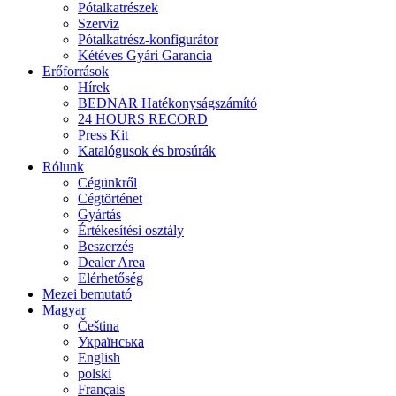
Pótalkatrészek
Szerviz
Pótalkatrész-konfigurátor
Kétéves Gyári Garancia
Erőforrások
Hírek
BEDNAR Hatékonyságszámító
24 HOURS RECORD
Press Kit
Katalógusok és brosúrák
Rólunk
Cégünkről
Cégtörténet
Gyártás
Értékesítési osztály
Beszerzés
Dealer Area
Elérhetőség
Mezei bemutató
Magyar
Čeština
Українська
English
polski
Français