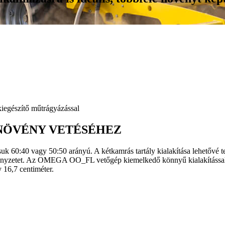
gészítő műtrágyázással
NÖVÉNY VETÉSÉHEZ
60:40 vagy 50:50 arányú. A kétkamrás tartály kialakítása lehetővé te
vényzetet. Az OMEGA OO_FL vetőgép kiemelkedő könnyű kialakítással, t
y 16,7 centiméter.