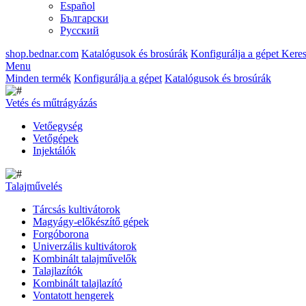
Español
Български
Русский
shop.bednar.com
Katalógusok és brosúrák
Konfigurálja a gépet
Keres
Menu
Minden termék
Konfigurálja a gépet
Katalógusok és brosúrák
Vetés és műtrágyázás
Vetőegység
Vetőgépek
Injektálók
Talajművelés
Tárcsás kultivátorok
Magyágy-előkészítő gépek
Forgóborona
Univerzális kultivátorok
Kombinált talajművelők
Talajlazítók
Kombinált talajlazító
Vontatott hengerek