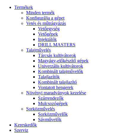
Termékek
Minden termék
Konfigurálja a gépet
Vetés és műtrágyázás
Vetőegység
Vetőgépek
Injektálók
DRILL MASTERS
Talajművelés
Tárcsás kultivátorok
Magyágy-előkészítő gépek
Univerzális kultivátorok
Kombinált talajművelők
Talajlazítók
Kombinált talajlazító
Vontatott hengerek
Növényi maradványok kezelése
Szárrendezők
Mulcsozógépek
Sorközművelés
Sorközművelők
Sávművelők
Kereskedők
Szerviz