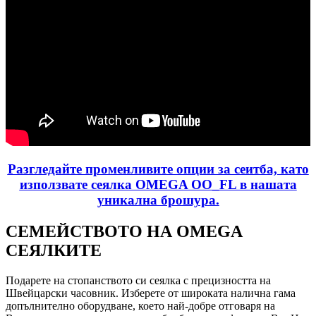
Разгледайте променливите опции за сеитба, като
използвате сеялка OMEGA OO_FL в нашата
уникална брошура.
СЕМЕЙСТВОТО НА OMEGA
СЕЯЛКИТЕ
Подарете на стопанството си сеялка с прецизността на
Швейцарски часовник. Изберете от широката налична гама
допълнително оборудване, което най-добре отговаря на