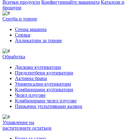
Всички продукти
Конфигурирайте машината
Каталози и
брошури
Сеитба и торене
Cееща машина
Cеялки
Апликатори за торове
Обработка
Дискови култиватори
Предсеитбени култиватори
Активна брана
Универсални култиватори
Kомбинирани култиватори
Чизел плугове
Kомбинирани чизел плугове
Прикачни уплътняващи валяци
Управление на
растителните остатъци
Брана за слама