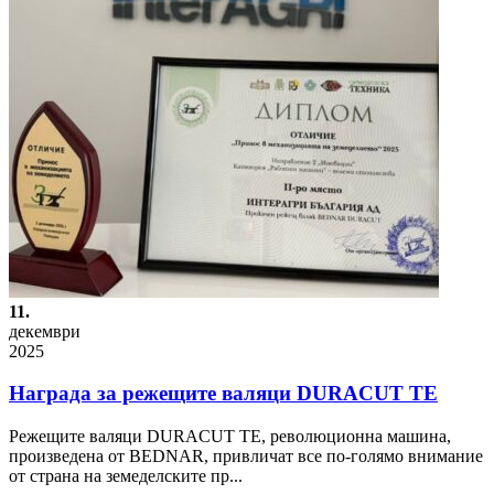
11.
декември
2025
Награда за режещите валяци DURACUT TE
Режещите валяци DURACUT TE, революционна машина,
произведена от BEDNAR, привличат все по-голямо внимание
от страна на земеделските пр...