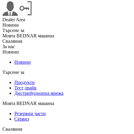
Dealer Area
Новини
Търсене за
Моята BEDNAR машина
Сваляния
За нас
Новини
Новини
Търсене за
Продукти
Тест драйв
Дистрибуционна мрежа
Моята BEDNAR машина
Резервни части
Сервиз
Сваляния