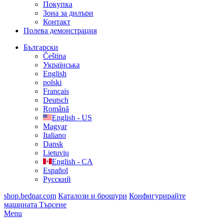
Покупка
Зона за дилъри
Контакт
Полева демонстрация
Български
Čeština
Українська
English
polski
Français
Deutsch
Română
English - US
Magyar
Italiano
Dansk
Lietuvių
English - CA
Español
Русский
shop.bednar.com
Каталози и брошури
Конфигурирайте
машината
Търсене
Menu