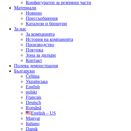
Конфигуратор за резервни части
Материали
Новини
Прессъобщения
Каталози и брошури
За нас
За компанията
История на компанията
Производство
Покупка
Зона за дилъри
Контакт
Полева демонстрация
Български
Čeština
Українська
English
polski
Français
Deutsch
Română
English – US
Magyar
Italiano
Dansk