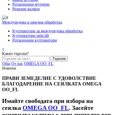
Pотационни мулчери
Режещи валяци
Междуредова и ивична обработка
Kултиватори за междуредова обработка
Kултиватори strip-till
Ротационни култиватори
×
Какво търсиш?
Общ
От нас
OMEGA OO_FL
Новини
ПРАВИ ЗЕМЕДЕЛИЕ С УДОВОЛСТВИЕ
БЛАГОДАРЕНИЕ НА СЕЯЛКАТА OMEGA
OO_FL
Имайте свободата при избора на
сеялка
OMEGA OO_FL
. Засейте
основната култура с допълнително тор