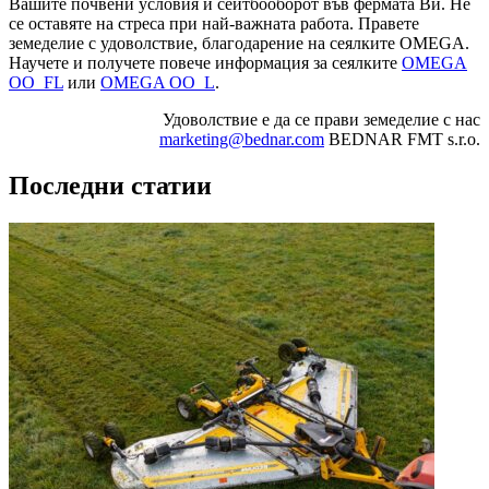
Вашите почвени условия и сеитбооборот във фермата Ви. Не
се оставяте на стреса при най-важната работа. Правете
земеделие с удоволствие, благодарение на сеялките OMEGA.
Научете и получете повече информация за сеялките
OMEGA
OO_FL
или
OMEGA OO_L
.
Удоволствие е да се прави земеделие с нас
marketing@bednar.com
BEDNAR FMT s.r.o.
Последни статии