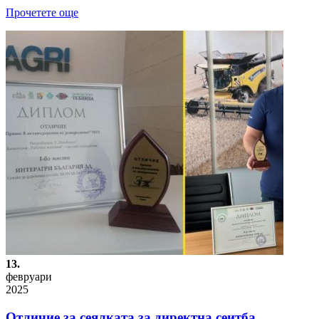
Прочетете още
13.
февруари
2025
Отличие за сеялката за директна сеитба…