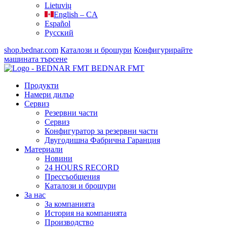
Lietuvių
English – CA
Español
Русский
shop.bednar.com
Каталози и брошури
Конфигурирайте
машината
търсене
BEDNAR FMT
Продукти
Намери дилър
Сервиз
Резервни части
Сервиз
Конфигуратор за резервни части
Двугодишна Фабрична Гаранция
Материали
Новини
24 HOURS RECORD
Прессъобщения
Каталози и брошури
За нас
За компанията
История на компанията
Производство