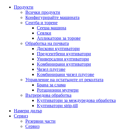
Продукти
Всички продукти
Конфигурирайте машината
Сеитба и торене
Cееща машина
Cеялки
Апликатори за торове
Обработка на почвата
Дискови култиватори
Предсеитбени култиватори
Универсални култиватори
Kомбинирани култиватори
Чизел плугове
Kомбинирани чизел плугове
Управление на остатъците от реколтата
Брана за слама
Pотационни мулчери
Вътрередова обработка
Kултиватори за междуредова обработка
Kултиватори strip-till
Намери дилър
Сервиз
Резервни части
Сервиз