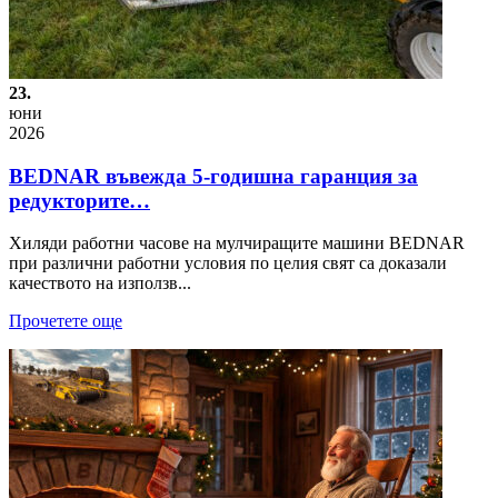
23.
юни
2026
BEDNAR въвежда 5-годишна гаранция за
редукторите…
Хиляди работни часове на мулчиращите машини BEDNAR
при различни работни условия по целия свят са доказали
качеството на използв...
Прочетете още