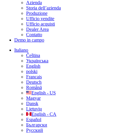
Azienda
Storia dell’azienda
Produzione
Ufficio vendite
Ufficio acquisti
Dealer Area
Contatto
Demo in campo
Italiano
Čeština
Українська
English
polski
Français
Deutsch
Română
English - US
Magyar
Dansk
Lietuvių
English - CA
Español
Български
Русский