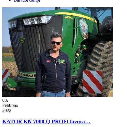
Dai tuoi campi
03.
Febbraio
2022
KATOR KN 7000 Q PROFI lavora…