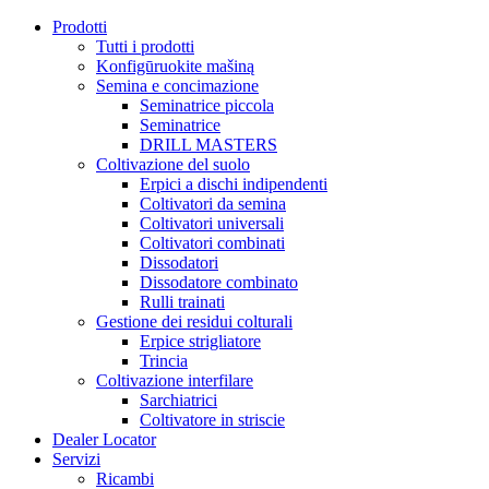
Prodotti
Tutti i prodotti
Konfigūruokite mašiną
Semina e concimazione
Seminatrice piccola
Seminatrice
DRILL MASTERS
Coltivazione del suolo
Erpici a dischi indipendenti
Coltivatori da semina
Coltivatori universali
Coltivatori combinati
Dissodatori
Dissodatore combinato
Rulli trainati
Gestione dei residui colturali
Erpice strigliatore
Trincia
Coltivazione interfilare
Sarchiatrici
Coltivatore in striscie
Dealer Locator
Servizi
Ricambi