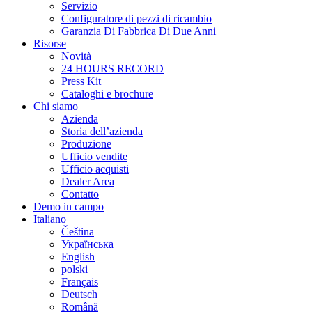
Servizio
Configuratore di pezzi di ricambio
Garanzia Di Fabbrica Di Due Anni
Risorse
Novità
24 HOURS RECORD
Press Kit
Cataloghi e brochure
Chi siamo
Azienda
Storia dell’azienda
Produzione
Ufficio vendite
Ufficio acquisti
Dealer Area
Contatto
Demo in campo
Italiano
Čeština
Українська
English
polski
Français
Deutsch
Română