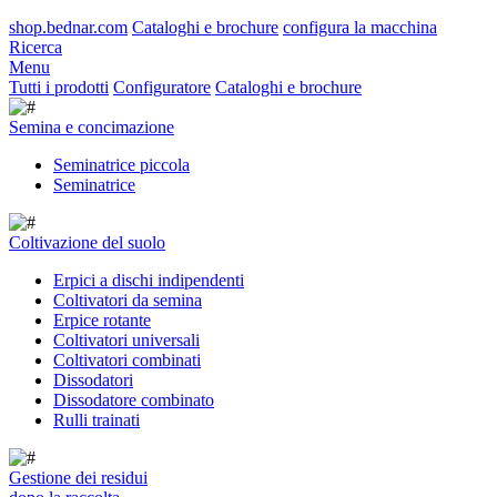
shop.bednar.com
Cataloghi e brochure
configura la macchina
Ricerca
Menu
Tutti i prodotti
Configuratore
Cataloghi e brochure
Semina e concimazione
Seminatrice piccola
Seminatrice
Coltivazione del suolo
Erpici a dischi indipendenti
Coltivatori da semina
Erpice rotante
Coltivatori universali
Coltivatori combinati
Dissodatori
Dissodatore combinato
Rulli trainati
Gestione dei residui