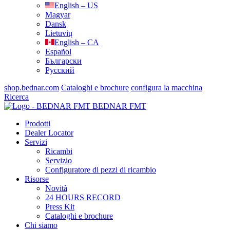
English – US
Magyar
Dansk
Lietuvių
English – CA
Español
Български
Русский
shop.bednar.com
Cataloghi e brochure
configura la macchina
Ricerca
BEDNAR FMT
Prodotti
Dealer Locator
Servizi
Ricambi
Servizio
Configuratore di pezzi di ricambio
Risorse
Novità
24 HOURS RECORD
Press Kit
Cataloghi e brochure
Chi siamo