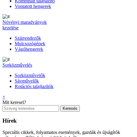
Kombinált talajlazító
Vontatott hengerek
Növényi maradványok
kezelése
Szárrendezők
Mulcsozógépek
Vágóhengerek
Sorközművelés
Sorközművelők
Sávművelők
Rotációs talajlazítók
×
Mit keresel?
Hírek
Speciális cikkek, folyamatos események, gazdák és újságírók