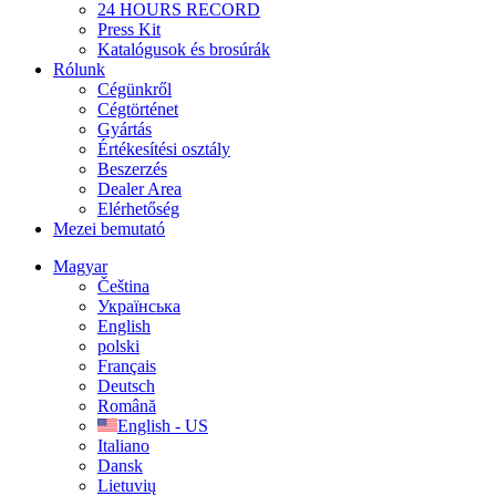
24 HOURS RECORD
Press Kit
Katalógusok és brosúrák
Rólunk
Cégünkről
Cégtörténet
Gyártás
Értékesítési osztály
Beszerzés
Dealer Area
Elérhetőség
Mezei bemutató
Magyar
Čeština
Українська
English
polski
Français
Deutsch
Română
English - US
Italiano
Dansk
Lietuvių