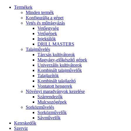
Termékek
Minden termék
Konfigurálja a gépet
Vetés és műtrágyázás
Vetőegység
Vetőgépek
Injektálók
DRILL MASTERS
Talajművelés
Tárcsás kultivátorok
Magyágy-előkészítő gépek
Univerzális kultivátorok
Kombinált talajművelők
Talajlazítók
Kombinált talajlazító
Vontatott hengerek
Növényi maradványok kezelése
Szárrendezők
Mulcsozógépek
Sorközművelés
Sorközművelők
Sávművelők
Kereskedők
Szerviz