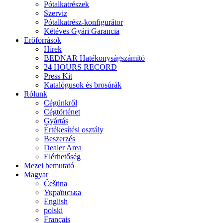
Pótalkatrészek
Szerviz
Pótalkatrész-konfigurátor
Kétéves Gyári Garancia
Erőforrások
Hírek
BEDNAR Hatékonyságszámító
24 HOURS RECORD
Press Kit
Katalógusok és brosúrák
Rólunk
Cégünkről
Cégtörténet
Gyártás
Értékesítési osztály
Beszerzés
Dealer Area
Elérhetőség
Mezei bemutató
Magyar
Čeština
Українська
English
polski
Français