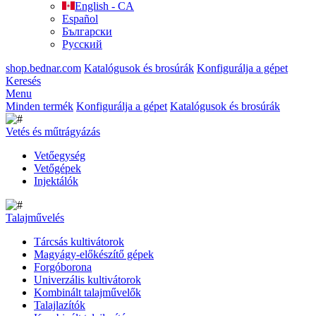
English - CA
Español
Български
Русский
shop.bednar.com
Katalógusok és brosúrák
Konfigurálja a gépet
Keresés
Menu
Minden termék
Konfigurálja a gépet
Katalógusok és brosúrák
Vetés és műtrágyázás
Vetőegység
Vetőgépek
Injektálók
Talajművelés
Tárcsás kultivátorok
Magyágy-előkészítő gépek
Forgóborona
Univerzális kultivátorok
Kombinált talajművelők
Talajlazítók