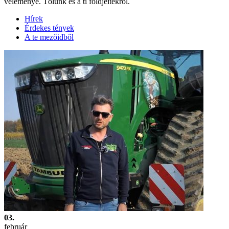
véleménye. Tőlünk és a ti földjeitekről.
Hírek
Érdekes tények
A te mezőidből
03.
február