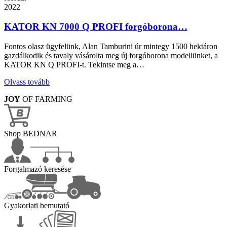
2022
KATOR KN 7000 Q PROFI forgóborona…
Fontos olasz ügyfelünk, Alan Tamburini úr mintegy 1500 hektáron
gazdálkodik és tavaly vásárolta meg új forgóborona modellünket, a
KATOR KN Q PROFI-t. Tekintse meg a…
Olvass tovább
JOY
OF FARMING
Shop BEDNAR
Forgalmazó keresése
Gyakorlati bemutató