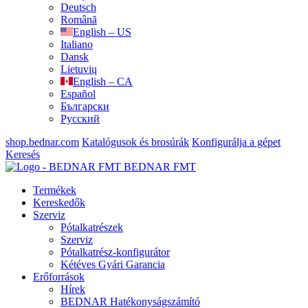
Deutsch
Română
English – US
Italiano
Dansk
Lietuvių
English – CA
Español
Български
Русский
shop.bednar.com
Katalógusok és brosúrák
Konfigurálja a gépet
Keresés
BEDNAR FMT
Termékek
Kereskedők
Szerviz
Pótalkatrészek
Szerviz
Pótalkatrész-konfigurátor
Kétéves Gyári Garancia
Erőforrások
Hírek
BEDNAR Hatékonyságszámító