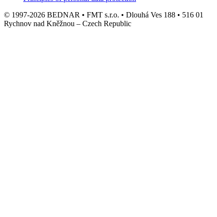
© 1997-2026 BEDNAR • FMT s.r.o. • Dlouhá Ves 188 • 516 01
Rychnov nad Kněžnou – Czech Republic