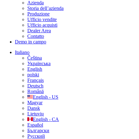
Azienda
Storia dell’azienda
Produzione
Ufficio vendite
Ufficio acquisti
Dealer Area
Contatto
Demo in campo
Italiano
Čeština
Українська
English
polski
Français
Deutsch
Română
English - US
Magyar
Dansk
Lietuvių
English - CA
Español
Български
Русский