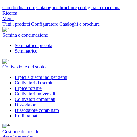
shop.bednar.com
Cataloghi e brochure
configura la macchina
Ricerca
Menu
Tutti i prodotti
Configuratore
Cataloghi e brochure
Semina e concimazione
Seminatrice piccola
Seminatrice
Coltivazione del suolo
Erpici a dischi indipendenti
Coltivatori da semina
Erpice rotante
Coltivatori universali
Coltivatori combinati
Dissodatori
Dissodatore combinato
Rulli trainati
Gestione dei residui