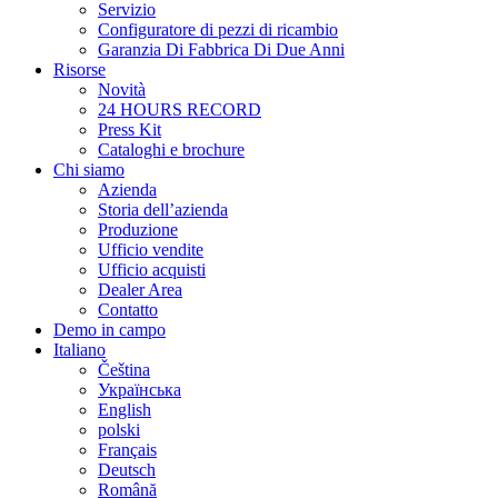
Servizio
Configuratore di pezzi di ricambio
Garanzia Di Fabbrica Di Due Anni
Risorse
Novità
24 HOURS RECORD
Press Kit
Cataloghi e brochure
Chi siamo
Azienda
Storia dell’azienda
Produzione
Ufficio vendite
Ufficio acquisti
Dealer Area
Contatto
Demo in campo
Italiano
Čeština
Українська
English
polski
Français
Deutsch
Română