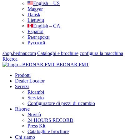
English – US
Magyar
Dansk
Lietuvių
English – CA
Español
Български
Русский
shop.bednar.com
Cataloghi e brochure
configura la macchina
Ricerca
BEDNAR FMT
Prodotti
Dealer Locator
Servizi
Ricambi
Servizio
Configuratore di pezzi di ricambio
Risorse
Novità
24 HOURS RECORD
Press Kit
Cataloghi e brochure
Chi siamo