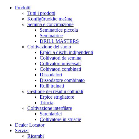
Prodotti
Tutti i prodotti
Konfigūruokite mašiną
Semina e concimazione
Seminatrice piccola
Seminatrice
DRILL MASTERS
Coltivazione del suolo
Erpici a dischi indipendenti
Coltivatori da semina
Coltivatori universali
Coltivatori combinati
Dissodatori
Dissodatore combinato
Rulli trainati
Gestione dei residui colturali
Erpice strigliatore
Trincia
Coltivazione interfilare
Sarchiatrici
Coltivatore in striscie
Dealer Locator
Servizi
Ricambi