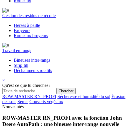
Rouleaux
Gestion des résidus de récolte
Herses à paille
Broyeurs
Rouleaux broyeurs
Travail en rangs
Bineuses inter-rangs
Strip-till
Déchaumeurs rotatifs
×
Qu'est-ce que tu cherches?
ROW-MASTER RN_PROFI
Sécheresse et humidité du sol
Érosion
des sols
Semis
Couverts végétaux
Nouveautés
ROW-MASTER RN_PROFI avec la fonction John
Deere AutoPath : une bineuse inter-rangs nouvelle