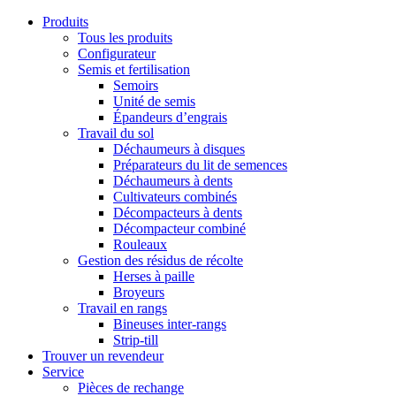
Produits
Tous les produits
Configurateur
Semis et fertilisation
Semoirs
Unité de semis
Épandeurs d’engrais
Travail du sol
Déchaumeurs à disques
Préparateurs du lit de semences
Déchaumeurs à dents
Cultivateurs combinés
Décompacteurs à dents
Décompacteur combiné
Rouleaux
Gestion des résidus de récolte
Herses à paille
Broyeurs
Travail en rangs
Bineuses inter-rangs
Strip-till
Trouver un revendeur
Service
Pièces de rechange