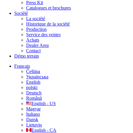
Press Kit
Catalogues et brochures
Société
La société
Historique de la société
Production
Service des ventes
Achats
Dealer Area
Contact
Démo terrain
Français
Čeština
Українська
English
polski
Deutsch
Română
English - US
Magyar
Italiano
Dansk
Lietuvių
English - CA