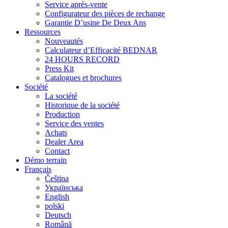
Service après-vente
Configurateur des pièces de rechange
Garantie D’usine De Deux Ans
Ressources
Nouveautés
Calculateur d’Efficacité BEDNAR
24 HOURS RECORD
Press Kit
Catalogues et brochures
Société
La société
Historique de la société
Production
Service des ventes
Achats
Dealer Area
Contact
Démo terrain
Français
Čeština
Українська
English
polski
Deutsch
Română