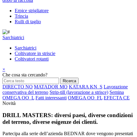
dopo la raccolta
Erpice strigliatore
Trincia
Rulli di taglio
Sarchiatrici
Sarchiatrici
Coltivatore in striscie
Coltivatori rotanti
×
Che cosa sta cercando?
DIRECTO NO
MATADOR MO
KATARA KN_S
Lavorazione
conservativa del terreno
Strip-till (lavorazione a strisce)
Semina
OMEGA OO_L
Fatti interessanti
OMEGA OO_FL
EFECTA CE
Novità
DRILL MASTERS: diversi paesi, diverse condizioni
del terreno, diverse esigenze dei clienti.
Partecipa alla serie dell’azienda BEDNAR dove vengono presentati