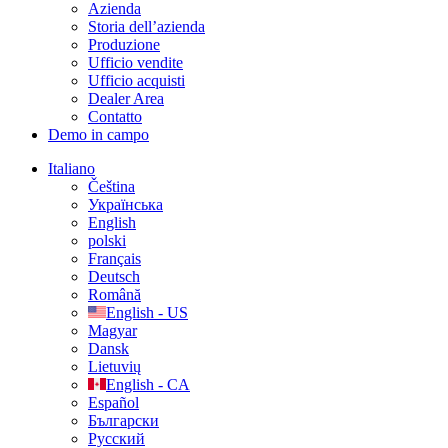
Azienda
Storia dell’azienda
Produzione
Ufficio vendite
Ufficio acquisti
Dealer Area
Contatto
Demo in campo
Italiano
Čeština
Українська
English
polski
Français
Deutsch
Română
English - US
Magyar
Dansk
Lietuvių
English - CA
Español
Български
Русский