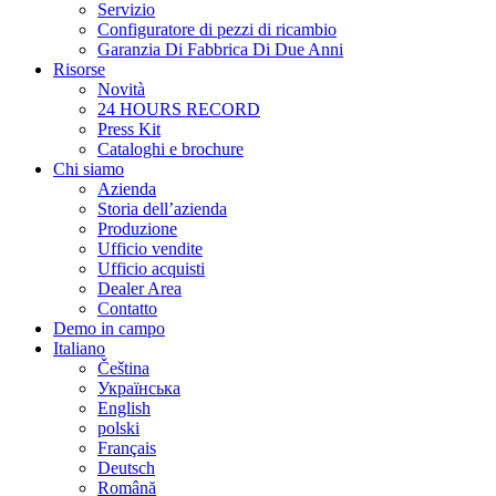
Servizio
Configuratore di pezzi di ricambio
Garanzia Di Fabbrica Di Due Anni
Risorse
Novità
24 HOURS RECORD
Press Kit
Cataloghi e brochure
Chi siamo
Azienda
Storia dell’azienda
Produzione
Ufficio vendite
Ufficio acquisti
Dealer Area
Contatto
Demo in campo
Italiano
Čeština
Українська
English
polski
Français
Deutsch
Română