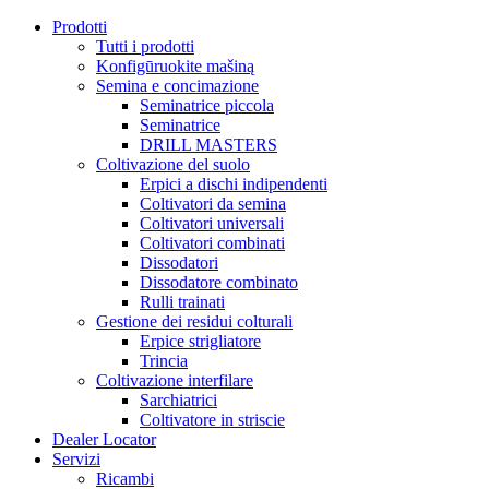
Prodotti
Tutti i prodotti
Konfigūruokite mašiną
Semina e concimazione
Seminatrice piccola
Seminatrice
DRILL MASTERS
Coltivazione del suolo
Erpici a dischi indipendenti
Coltivatori da semina
Coltivatori universali
Coltivatori combinati
Dissodatori
Dissodatore combinato
Rulli trainati
Gestione dei residui colturali
Erpice strigliatore
Trincia
Coltivazione interfilare
Sarchiatrici
Coltivatore in striscie
Dealer Locator
Servizi
Ricambi