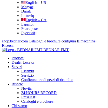
English – US
Magyar
Dansk
Lietuvių
English – CA
Español
Български
Русский
shop.bednar.com
Cataloghi e brochure
configura la macchina
Ricerca
BEDNAR FMT
Prodotti
Dealer Locator
Servizi
Ricambi
Servizio
Configuratore di pezzi di ricambio
Risorse
Novità
24 HOURS RECORD
Press Kit
Cataloghi e brochure
Chi siamo