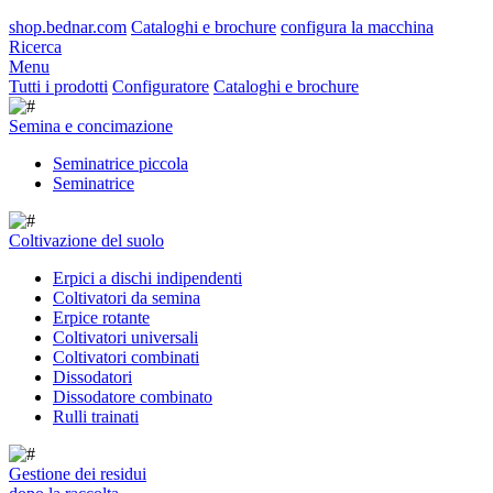
shop.bednar.com
Cataloghi e brochure
configura la macchina
Ricerca
Menu
Tutti i prodotti
Configuratore
Cataloghi e brochure
Semina e concimazione
Seminatrice piccola
Seminatrice
Coltivazione del suolo
Erpici a dischi indipendenti
Coltivatori da semina
Erpice rotante
Coltivatori universali
Coltivatori combinati
Dissodatori
Dissodatore combinato
Rulli trainati
Gestione dei residui