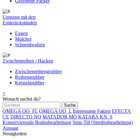
Gezogene Packer
Umgang mit den
Ernterückständen
Eggen
Mulcher
Schneidwalzen
Zwischenreihen / Hacken
Zwischenreihengrubber
Reihengrubber
Kreiselgrubber
×
Wonach suchst du?
OMEGA OO_FL
OMEGA OO_L
Interessante Fakten
EFECTA
CE
DIRECTO NO
MATADOR MO
KATARA KN_S
Konservierende Bodenbearbeitung
Strip-Till (Streifenbearbeitung)
Aussaat
Neuigkeiten