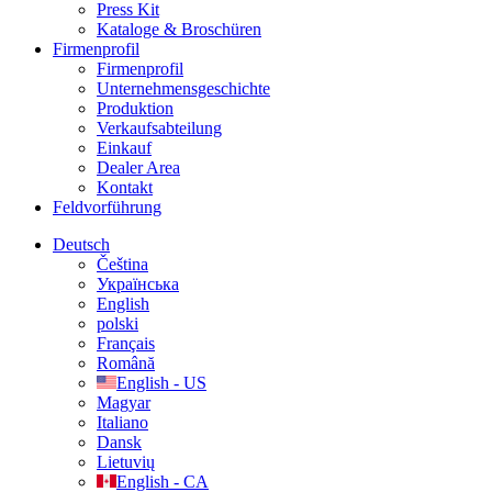
Press Kit
Kataloge & Broschüren
Firmenprofil
Firmenprofil
Unternehmensgeschichte
Produktion
Verkaufsabteilung
Einkauf
Dealer Area
Kontakt
Feldvorführung
Deutsch
Čeština
Українська
English
polski
Français
Română
English - US
Magyar
Italiano
Dansk
Lietuvių
English - CA