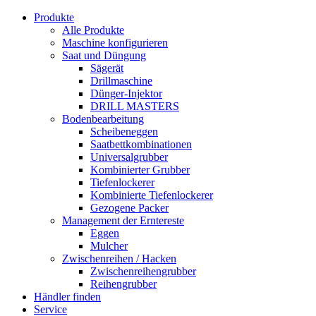
Produkte
Alle Produkte
Maschine konfigurieren
Saat und Düngung
Sägerät
Drillmaschine
Dünger-Injektor
DRILL MASTERS
Bodenbearbeitung
Scheibeneggen
Saatbettkombinationen
Universalgrubber
Kombinierter Grubber
Tiefenlockerer
Kombinierte Tiefenlockerer
Gezogene Packer
Management der Erntereste
Eggen
Mulcher
Zwischenreihen / Hacken
Zwischenreihengrubber
Reihengrubber
Händler finden
Service