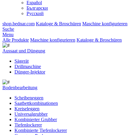
Español
Български
Русский
shop.bednar.com
Kataloge & Broschüren
Maschine konfigurieren
Suche
Menu
Alle Produkte
Maschine konfigurieren
Kataloge & Broschüren
Aussaat und Düngung
Sägerät
Drillmaschine
Dünger-Injektor
Bodenbearbeitung
Scheibeneggen
Saatbettkombinationen
Kreiseleggen
Universalgrubber
Kombinierter Grubber
Tiefenlockerer
Kombinierte Tiefenlockerer