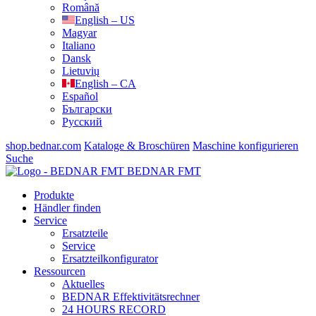
Română
English – US
Magyar
Italiano
Dansk
Lietuvių
English – CA
Español
Български
Русский
shop.bednar.com
Kataloge & Broschüren
Maschine konfigurieren
Suche
BEDNAR FMT
Produkte
Händler finden
Service
Ersatzteile
Service
Ersatzteilkonfigurator
Ressourcen
Aktuelles
BEDNAR Effektivitätsrechner
24 HOURS RECORD