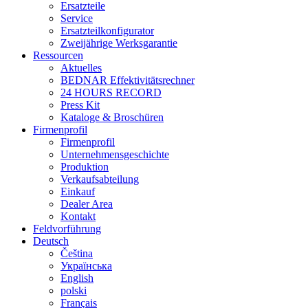
Ersatzteile
Service
Ersatzteilkonfigurator
Zweijährige Werksgarantie
Ressourcen
Aktuelles
BEDNAR Effektivitätsrechner
24 HOURS RECORD
Press Kit
Kataloge & Broschüren
Firmenprofil
Firmenprofil
Unternehmensgeschichte
Produktion
Verkaufsabteilung
Einkauf
Dealer Area
Kontakt
Feldvorführung
Deutsch
Čeština
Українська
English
polski
Français