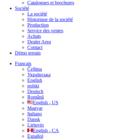
Catalogues et brochures
Société
La société
Historique de la société
Production
Service des ventes
Achats
Dealer Area
Contact
Démo terrain
Français
Čeština
Українська
English
polski
Deutsch
Română
English - US
Magyar
Italiano
Dansk
Lietuvių
English - CA
Español