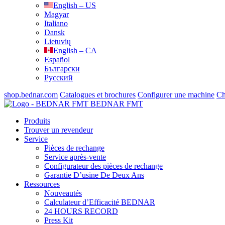
English – US
Magyar
Italiano
Dansk
Lietuvių
English – CA
Español
Български
Русский
shop.bednar.com
Catalogues et brochures
Configurer une machine
Ch
BEDNAR FMT
Produits
Trouver un revendeur
Service
Pièces de rechange
Service après-vente
Configurateur des pièces de rechange
Garantie D’usine De Deux Ans
Ressources
Nouveautés
Calculateur d’Efficacité BEDNAR
24 HOURS RECORD
Press Kit