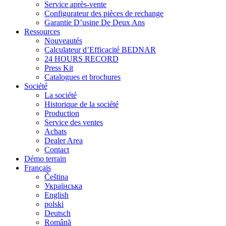
Service après-vente
Configurateur des pièces de rechange
Garantie D’usine De Deux Ans
Ressources
Nouveautés
Calculateur d’Efficacité BEDNAR
24 HOURS RECORD
Press Kit
Catalogues et brochures
Société
La société
Historique de la société
Production
Service des ventes
Achats
Dealer Area
Contact
Démo terrain
Français
Čeština
Українська
English
polski
Deutsch
Română