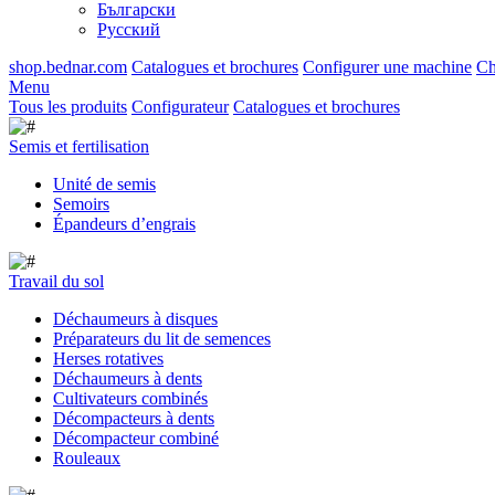
Български
Русский
shop.bednar.com
Catalogues et brochures
Configurer une machine
Ch
Menu
Tous les produits
Configurateur
Catalogues et brochures
Semis et fertilisation
Unité de semis
Semoirs
Épandeurs d’engrais
Travail du sol
Déchaumeurs à disques
Préparateurs du lit de semences
Herses rotatives
Déchaumeurs à dents
Cultivateurs combinés
Décompacteurs à dents
Décompacteur combiné
Rouleaux