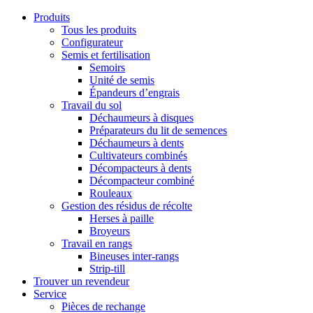
Produits
Tous les produits
Configurateur
Semis et fertilisation
Semoirs
Unité de semis
Épandeurs d’engrais
Travail du sol
Déchaumeurs à disques
Préparateurs du lit de semences
Déchaumeurs à dents
Cultivateurs combinés
Décompacteurs à dents
Décompacteur combiné
Rouleaux
Gestion des résidus de récolte
Herses à paille
Broyeurs
Travail en rangs
Bineuses inter-rangs
Strip-till
Trouver un revendeur
Service
Pièces de rechange