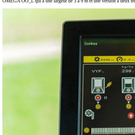
OMEGA OO_L qui a une largeur de 3 à 9 m et une version à deux tré