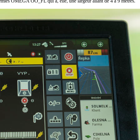
mies OMEGA OO_FL qui a, elle, une largeur allant de 4 à 9 mètres.