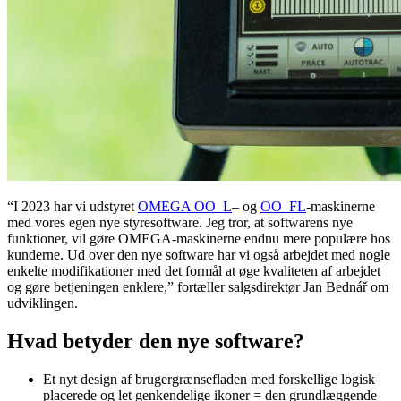
“I 2023 har vi udstyret
OMEGA OO_L
– og
OO_FL
-maskinerne
med vores egen nye styresoftware. Jeg tror, at softwarens nye
funktioner, vil gøre OMEGA-maskinerne endnu mere populære hos
kunderne. Ud over den nye software har vi også arbejdet med nogle
enkelte modifikationer med det formål at øge kvaliteten af arbejdet
og gøre betjeningen enklere,” fortæller salgsdirektør Jan Bednář om
udviklingen.
Hvad betyder den nye software?
Et nyt design af brugergrænsefladen med forskellige logisk
placerede og let genkendelige ikoner = den grundlæggende