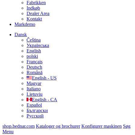
Fabrikken
Indkøb
Dealer Area
Kontakt
Markdemo
Dansk
Čeština
Українська
English
polski
Français
Deutsch
Română
English - US
Magyar
Italiano
Lietuvių
English - CA
Español
Български
Русский
shop.bednar.com
Kataloger og brochurer
Konfigurer maskinen
Søg
Menu