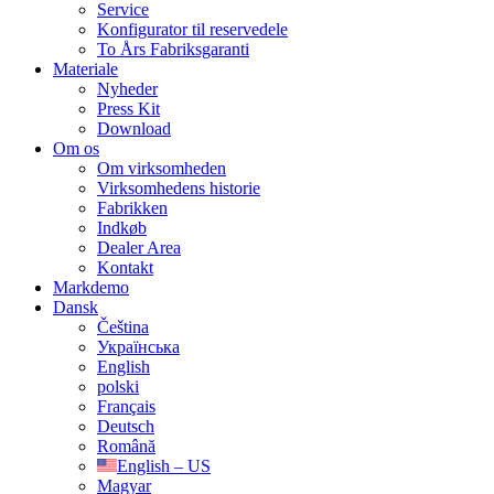
Service
Konfigurator til reservedele
To Års Fabriksgaranti
Materiale
Nyheder
Press Kit
Download
Om os
Om virksomheden
Virksomhedens historie
Fabrikken
Indkøb
Dealer Area
Kontakt
Markdemo
Dansk
Čeština
Українська
English
polski
Français
Deutsch
Română
English – US
Magyar