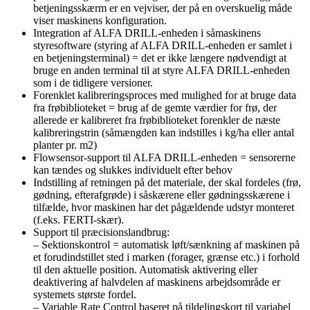
betjeningsskærm er en vejviser, der på en overskuelig måde
viser maskinens konfiguration.
Integration af ALFA DRILL-enheden i såmaskinens
styresoftware (styring af ALFA DRILL-enheden er samlet i
en betjeningsterminal) = det er ikke længere nødvendigt at
bruge en anden terminal til at styre ALFA DRILL-enheden
som i de tidligere versioner.
Forenklet kalibreringsproces med mulighed for at bruge data
fra frøbiblioteket = brug af de gemte værdier for frø, der
allerede er kalibreret fra frøbiblioteket forenkler de næste
kalibreringstrin (såmængden kan indstilles i kg/ha eller antal
planter pr. m2)
Flowsensor-support til ALFA DRILL-enheden = sensorerne
kan tændes og slukkes individuelt efter behov
Indstilling af retningen på det materiale, der skal fordeles (frø,
gødning, efterafgrøde) i såskærene eller gødningsskærene i
tilfælde, hvor maskinen har det pågældende udstyr monteret
(f.eks. FERTI-skær).
Support til præcisionslandbrug:
– Sektionskontrol = automatisk løft/sænkning af maskinen på
et forudindstillet sted i marken (forager, grænse etc.) i forhold
til den aktuelle position. Automatisk aktivering eller
deaktivering af halvdelen af maskinens arbejdsområde er
systemets største fordel.
– Variable Rate Control baseret på tildelingskort til variabel