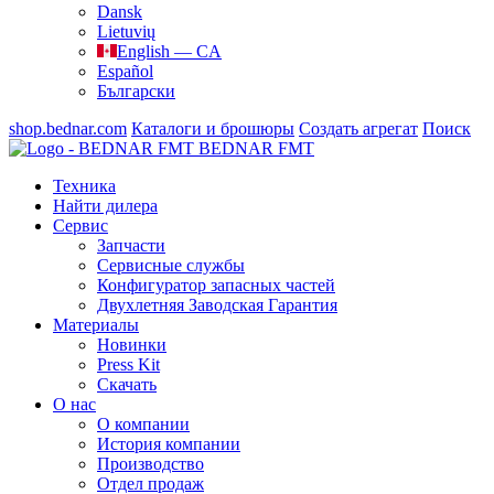
Dansk
Lietuvių
English — CA
Español
Български
shop.bednar.com
Каталоги и брошюры
Создать агрегат
Поиск
BEDNAR FMT
Техника
Найти дилера
Сервис
Запчасти
Сервисные службы
Конфигуратор запасных частей
Двухлетняя Заводская Гарантия
Материалы
Новинки
Press Kit
Скачать
О нас
О компании
История компании
Производство
Отдел продаж