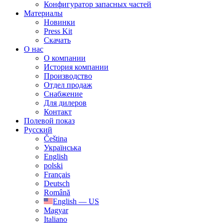
Конфигуратор запасных частей
Материалы
Новинки
Press Kit
Скачать
О нас
О компании
История компании
Производство
Отдел продаж
Cнабжение
Для дилеров
Контакт
Полевой показ
Русский
Čeština
Українська
English
polski
Français
Deutsch
Română
English — US
Magyar
Italiano