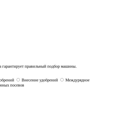
да гарантирует правильный подбор машины.
добрений
Внесение удобрений
Междурядное
енных посевов