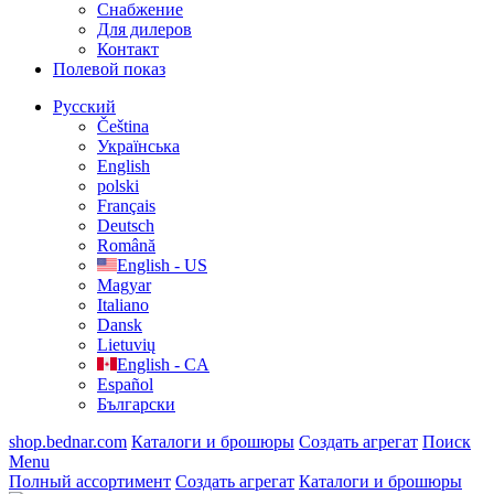
Cнабжение
Для дилеров
Контакт
Полевой показ
Русский
Čeština
Українська
English
polski
Français
Deutsch
Română
English - US
Magyar
Italiano
Dansk
Lietuvių
English - CA
Español
Български
shop.bednar.com
Каталоги и брошюры
Создать агрегат
Поиск
Menu
Полный ассортимент
Создать агрегат
Каталоги и брошюры