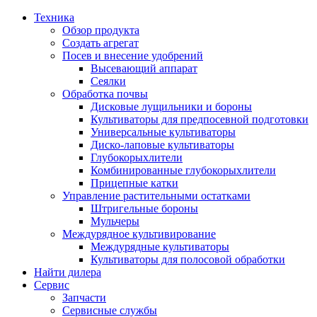
Техника
Обзор продукта
Создать агрегат
Посев и внесение удобрений
Высевающий аппарат
Сеялки
Oбработка почвы
Дисковые лущильники и бороны
Культиваторы для предпосевной подготовки
Универсальные культиваторы
Диско-лаповые культиваторы
Глубокорыхлители
Комбинированные глубокорыхлители
Прицепные катки
Управление растительными остатками
Штригельные бороны
Мульчеры
Междурядное культивирование
Междурядные культиваторы
Культиваторы для полосовой обработки
Найти дилера
Сервис
Запчасти
Сервисные службы