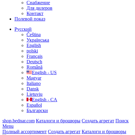
Cнабжение
Для дилеров
Контакт
Полевой показ
Русский
Čeština
Українська
English
polski
Français
Deutsch
Română
English - US
Magyar
Italiano
Dansk
Lietuvių
English - CA
Español
Български
shop.bednar.com
Каталоги и брошюры
Создать агрегат
Поиск
Menu
Полный ассортимент
Создать агрегат
Каталоги и брошюры