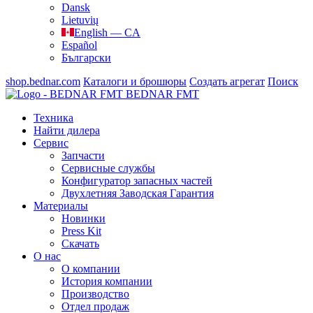
Dansk
Lietuvių
English — CA
Español
Български
shop.bednar.com
Каталоги и брошюры
Создать агрегат
Поиск
BEDNAR FMT
Техника
Найти дилера
Сервис
Запчасти
Сервисные службы
Конфигуратор запасных частей
Двухлетняя Заводская Гарантия
Материалы
Новинки
Press Kit
Скачать
О нас
О компании
История компании
Производство
Отдел продаж