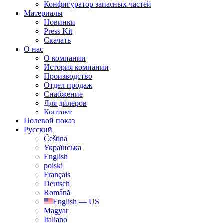
Конфигуратор запасных частей
Материалы
Новинки
Press Kit
Скачать
О нас
О компании
История компании
Производство
Отдел продаж
Cнабжение
Для дилеров
Контакт
Полевой показ
Русский
Čeština
Українська
English
polski
Français
Deutsch
Română
English — US
Magyar
Italiano