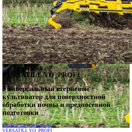
VERSATILL VO_PROFI
Универсальный стерневой
культиватор для поверхностной
обработки почвы и предпосевной
подготовки
Создать
Запустить видео
VERSATILL VO_PROFI