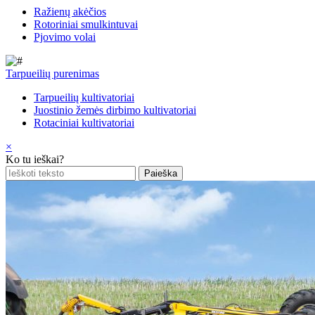
Ražienų akėčios
Rotoriniai smulkintuvai
Pjovimo volai
Tarpueilių purenimas
Tarpueilių kultivatoriai
Juostinio žemės dirbimo kultivatoriai
Rotaciniai kultivatoriai
×
Ko tu ieškai?