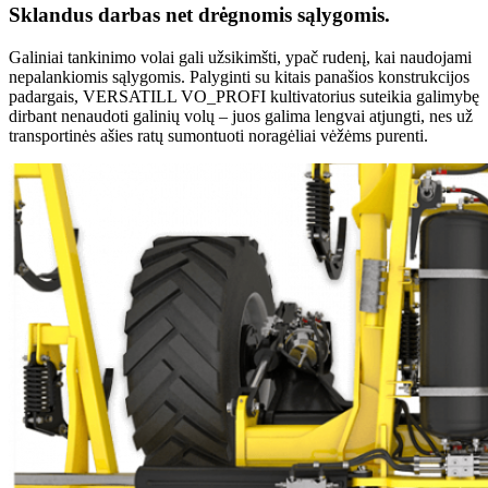
Sklandus darbas net drėgnomis sąlygomis.
Galiniai tankinimo volai gali užsikimšti, ypač rudenį, kai naudojami
nepalankiomis sąlygomis. Palyginti su kitais panašios konstrukcijos
padargais, VERSATILL VO_PROFI kultivatorius suteikia galimybę
dirbant nenaudoti galinių volų – juos galima lengvai atjungti, nes už
transportinės ašies ratų sumontuoti noragėliai vėžėms purenti.