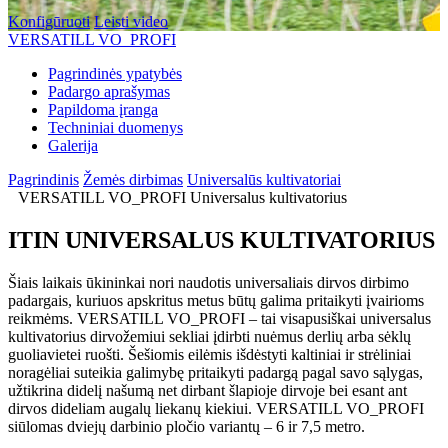
Konfigūruoti
Leisti video
VERSATILL VO_PROFI
Pagrindinės ypatybės
Padargo aprašymas
Papildoma įranga
Techniniai duomenys
Galerija
Pagrindinis
Žemės dirbimas
Universalūs kultivatoriai
VERSATILL VO_PROFI Universalus kultivatorius
ITIN UNIVERSALUS KULTIVATORIUS
Šiais laikais ūkininkai nori naudotis universaliais dirvos dirbimo
padargais, kuriuos apskritus metus būtų galima pritaikyti įvairioms
reikmėms. VERSATILL VO_PROFI – tai visapusiškai universalus
kultivatorius dirvožemiui sekliai įdirbti nuėmus derlių arba sėklų
guoliavietei ruošti. Šešiomis eilėmis išdėstyti kaltiniai ir strėliniai
noragėliai suteikia galimybę pritaikyti padargą pagal savo sąlygas,
užtikrina didelį našumą net dirbant šlapioje dirvoje bei esant ant
dirvos dideliam augalų liekanų kiekiui. VERSATILL VO_PROFI
siūlomas dviejų darbinio pločio variantų – 6 ir 7,5 metro.