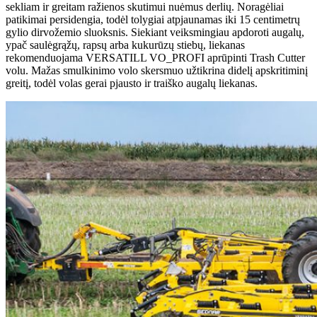
sekliam ir greitam ražienos skutimui nuėmus derlių. Noragėliai
patikimai persidengia, todėl tolygiai atpjaunamas iki 15 centimetrų
gylio dirvožemio sluoksnis. Siekiant veiksmingiau apdoroti augalų,
ypač saulėgrąžų, rapsų arba kukurūzų stiebų, liekanas
rekomenduojama VERSATILL VO_PROFI aprūpinti Trash Cutter
volu. Mažas smulkinimo volo skersmuo užtikrina didelį apskritiminį
greitį, todėl volas gerai pjausto ir traiško augalų liekanas.