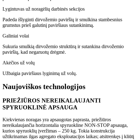
Lygintuvas už noragėlių darbinės sekcijos
Padeda išlyginti dirvožemio paviršių ir smulkina stambesnius
grumstus prieš galutinį paviršiaus sutankinimą.
Galiniai volai
Sukuria smulkią dirvožemio struktūrą ir sutankina dirvožemio
paviršių, kad negaruotų drėgmė.
Akėčios už volų
Užbaigia paviršiaus lyginimą už volų.
Naujoviškos technologijos
PRIEŽIŪROS NEREIKALAUJANTI
SPYRUOKLINĖ APSAUGA
Kiekvienas noragas yra apsaugotas paprasta, priežiūros
nereikalaujančia horizontalia spyruokline NON-STOP apsauga,
kurios spyruoklių įveržimas – 250 kg. Tokia konstrukcija
užtikrinamas ilgas agregato eksploatacijos laikas; atsitrenkęs į kliūtį