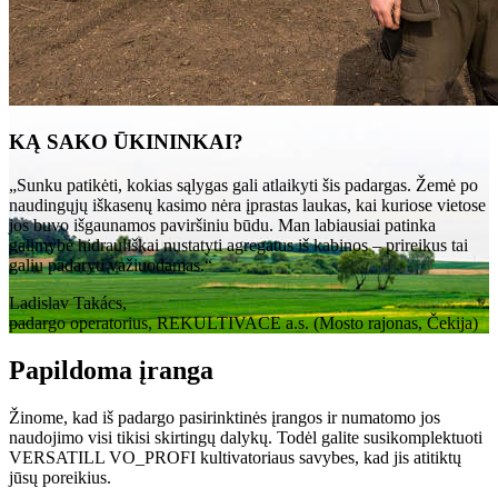
KĄ SAKO ŪKININKAI?
„Sunku patikėti, kokias sąlygas gali atlaikyti šis padargas. Žemė po
naudingųjų iškasenų kasimo nėra įprastas laukas, kai kuriose vietose
jos buvo išgaunamos paviršiniu būdu. Man labiausiai patinka
galimybė hidrauliškai nustatyti agregatus iš kabinos – prireikus tai
galiu padaryti važiuodamas.“
Ladislav Takács,
padargo operatorius, REKULTIVACE a.s. (Mosto rajonas, Čekija)
Papildoma įranga
Žinome, kad iš padargo pasirinktinės įrangos ir numatomo jos
naudojimo visi tikisi skirtingų dalykų. Todėl galite susikomplektuoti
VERSATILL VO_PROFI kultivatoriaus savybes, kad jis atitiktų
jūsų poreikius.