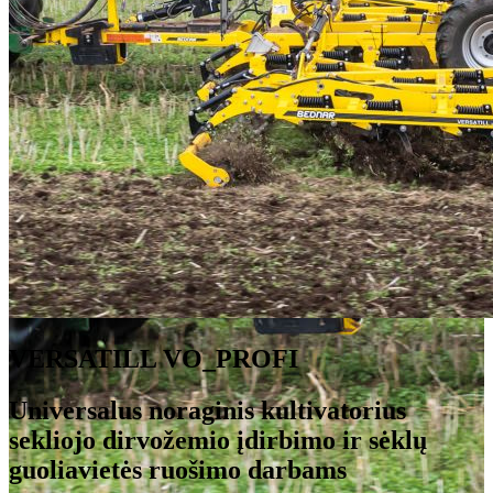
VERSATILL VO_PROFI
Universalus noraginis kultivatorius
sekliojo dirvožemio įdirbimo ir sėklų
guoliavietės ruošimo darbams