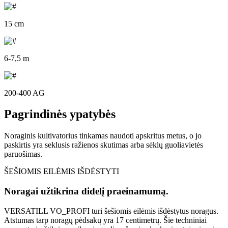
15 cm
6-7,5 m
200-400 AG
Pagrindinės ypatybės
Noraginis kultivatorius tinkamas naudoti apskritus metus, o jo
paskirtis yra seklusis ražienos skutimas arba sėklų guoliavietės
paruošimas.
ŠEŠIOMIS EILĖMIS IŠDĖSTYTI
Noragai užtikrina didelį praeinamumą.
VERSATILL VO_PROFI turi šešiomis eilėmis išdėstytus noragus.
Atstumas tarp noragų pėdsakų yra 17 centimetrų. Šie techniniai