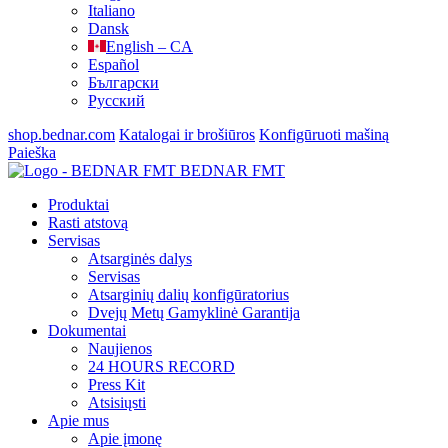
Italiano
Dansk
English – CA
Español
Български
Русский
shop.bednar.com
Katalogai ir brošiūros
Konfigūruoti mašiną
Paieška
BEDNAR FMT
Produktai
Rasti atstovą
Servisas
Atsarginės dalys
Servisas
Atsarginių dalių konfigūratorius
Dvejų Metų Gamyklinė Garantija
Dokumentai
Naujienos
24 HOURS RECORD
Press Kit
Atsisiųsti
Apie mus
Apie įmonę