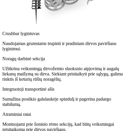
Crushbar lygintuvas
Naudojamas grumstams trupinti ir pradiniam dirvos paviršiaus
lyginimui.
Noragų darbinė sekcija
Užtikrina veiksmingą dirvožemio sluoksnio atpjovimą ir augalų
liekanų maišymą su dirva. Siekiant prisitaikyti prie sąlygų, galima
rinktis iš keturių rūšių noragėlių.
Integruotoji transportinė ašis
Sumažina posūkio galulaukėje spindulį ir pagerina padargo
stabilumą.
Atraminiai ratai
Montuojami prie šoninio rėmo sekcijų, kad būtų veiksmingai
prisitaikoma prie dirvos paviršiaus.