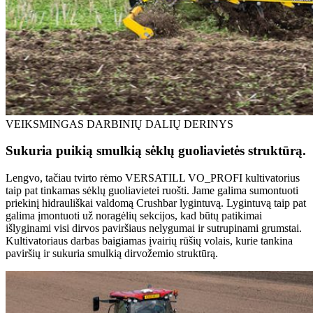
VEIKSMINGAS DARBINIŲ DALIŲ DERINYS
Sukuria puikią smulkią sėklų guoliavietės struktūrą.
Lengvo, tačiau tvirto rėmo VERSATILL VO_PROFI kultivatorius
taip pat tinkamas sėklų guoliavietei ruošti. Jame galima sumontuoti
priekinį hidrauliškai valdomą Crushbar lygintuvą. Lygintuvą taip pat
galima įmontuoti už noragėlių sekcijos, kad būtų patikimai
išlyginami visi dirvos paviršiaus nelygumai ir sutrupinami grumstai.
Kultivatoriaus darbas baigiamas įvairių rūšių volais, kurie tankina
paviršių ir sukuria smulkią dirvožemio struktūrą.