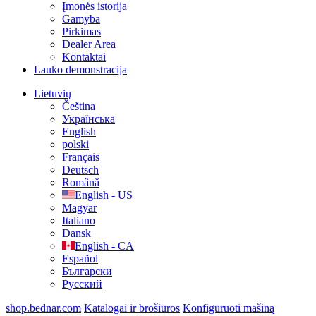
Įmonės istorija
Gamyba
Pirkimas
Dealer Area
Kontaktai
Lauko demonstracija
Lietuvių
Čeština
Українська
English
polski
Français
Deutsch
Română
English - US
Magyar
Italiano
Dansk
English - CA
Español
Български
Русский
shop.bednar.com
Katalogai ir brošiūros
Konfigūruoti mašiną