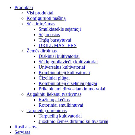
Produktai
Visi produktai
Konfigūruoti mašiną
Sėja ir tręšimas
Smulkiasėklė sėjamoji
Sėjamosios
Trąšų barstytuvai
DRILL MASTERS
Žemės dirbimas
Diskiniai kultivatoriai
Sėklų guoliaviečių kultivatoriai
Universalūs kultivatoriai
Kombinuotieji kultivatoriai
Čizeliniai plūgai
Kombinuotieji čizeliniai plūgai
Prikabinami dirvos tankinimo volai
Augalinių liekanų tvarkymas
Ražienų akėčios
Rotoriniai smulkintuvai
Tarpueilių purenimas
Tarpueilių kultivatoriai
Juostinio žemės dirbimo kultivatoriai
Rasti atstovą
Servisas