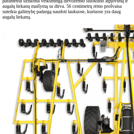
parametrai užtikrina veiksmingą dirvožemio sluoksnio atpjovimą ir
augalų liekanų maišymą su dirva. 56 centimetrų rėmo prošvaisa
suteikia galimybę padargą naudoti laukuose, kuriuose yra daug
augalų liekanų.