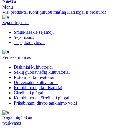
Paieška
Menu
Visi produktai
Konfigūruoti mašiną
Katalogai ir brošiūros
Sėja ir tręšimas
Smulkiasėklė sėjamoji
Sėjamosios
Trąšų barstytuvai
Žemės dirbimas
Diskiniai kultivatoriai
Sėklų guoliaviečių kultivatoriai
Rotoriniai kultivatoriai
Universalūs kultivatoriai
Kombinuotieji kultivatoriai
Čizeliniai plūgai
Kombinuotieji čizeliniai plūgai
Prikabinami dirvos tankinimo volai
Augalinių liekanų
tvarkymas