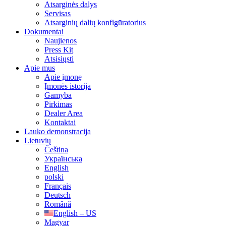
Atsarginės dalys
Servisas
Atsarginių dalių konfigūratorius
Dokumentai
Naujienos
Press Kit
Atsisiųsti
Apie mus
Apie įmonę
Įmonės istorija
Gamyba
Pirkimas
Dealer Area
Kontaktai
Lauko demonstracija
Lietuvių
Čeština
Українська
English
polski
Français
Deutsch
Română
English – US
Magyar