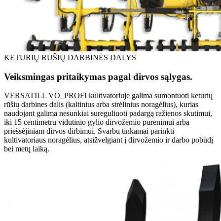
KETURIŲ RŪŠIŲ DARBINĖS DALYS
Veiksmingas pritaikymas pagal dirvos sąlygas.
VERSATILL VO_PROFI kultivatoriuje galima sumontuoti keturių
rūšių darbines dalis (kaltinius arba strėlinius noragėlius), kurias
naudojant galima nesunkiai sureguliuoti padargą ražienos skutimui,
iki 15 centimetrų vidutinio gylio dirvožemio purenimui arba
priešsėjiniam dirvos dirbimui. Svarbu tinkamai parinkti
kultivatoriaus noragėlius, atsižvelgiant į dirvožemio ir darbo pobūdį
bei metų laiką.