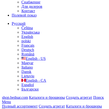
Cнабжение
Для дилеров
Контакт
Полевой показ
Русский
Čeština
Українська
English
polski
Français
Deutsch
Română
English - US
Magyar
Italiano
Dansk
Lietuvių
English - CA
Español
Български
shop.bednar.com
Каталоги и брошюры
Создать агрегат
Поиск
Menu
Полный ассортимент
Создать агрегат
Каталоги и брошюры