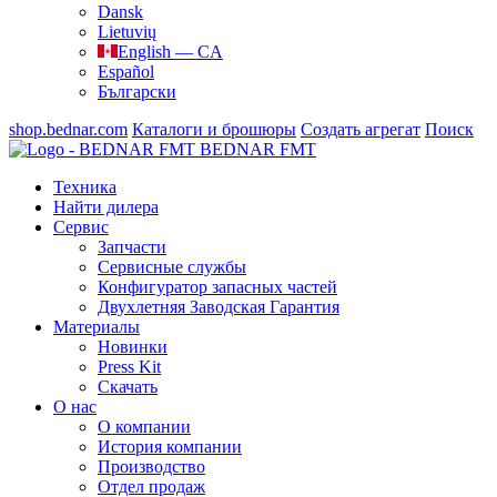
Dansk
Lietuvių
English — CA
Español
Български
shop.bednar.com
Каталоги и брошюры
Создать агрегат
Поиск
BEDNAR FMT
Техника
Найти дилера
Сервис
Запчасти
Сервисные службы
Конфигуратор запасных частей
Двухлетняя Заводская Гарантия
Материалы
Новинки
Press Kit
Скачать
О нас
О компании
История компании
Производство
Отдел продаж