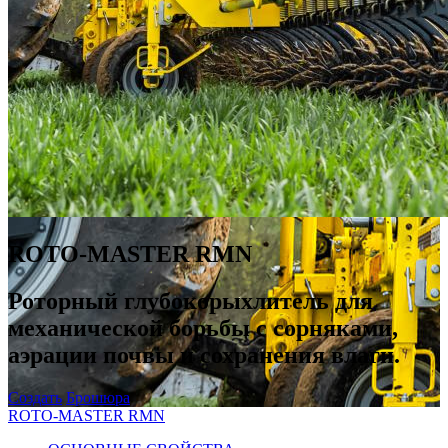
ROTO-MASTER RMN
Роторный глубокорыхлитель для
механической борьбы с сорняками,
аэрации почвы и сохранения влаги.
Создать
Брошюра
ROTO-MASTER RMN