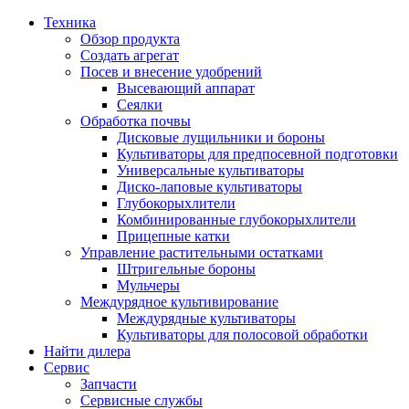
Техника
Обзор продукта
Создать агрегат
Посев и внесение удобрений
Высевающий аппарат
Сеялки
Oбработка почвы
Дисковые лущильники и бороны
Культиваторы для предпосевной подготовки
Универсальные культиваторы
Диско-лаповые культиваторы
Глубокорыхлители
Комбинированные глубокорыхлители
Прицепные катки
Управление растительными остатками
Штригельные бороны
Мульчеры
Междурядное культивирование
Междурядные культиваторы
Культиваторы для полосовой обработки
Найти дилера
Сервис
Запчасти
Сервисные службы