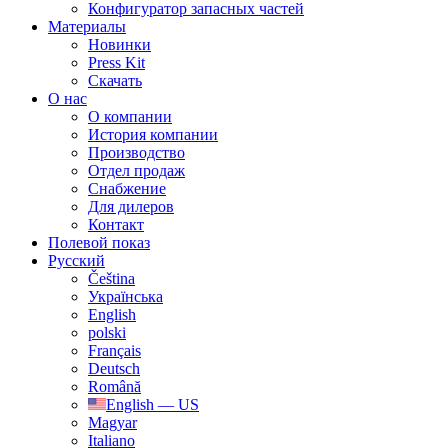
Конфигуратор запасных частей
Материалы
Новинки
Press Kit
Скачать
О нас
О компании
История компании
Производство
Отдел продаж
Cнабжение
Для дилеров
Контакт
Полевой показ
Русский
Čeština
Українська
English
polski
Français
Deutsch
Română
English — US
Magyar
Italiano