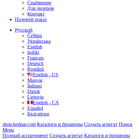
Cнабжение
Для дилеров
Контакт
Полевой показ
Русский
Čeština
Українська
English
polski
Français
Deutsch
Română
English - US
Magyar
Italiano
Dansk
Lietuvių
English - CA
Español
Български
shop.bednar.com
Каталоги и брошюры
Создать агрегат
Поиск
Menu
Полный ассортимент
Создать агрегат
Каталоги и брошюры