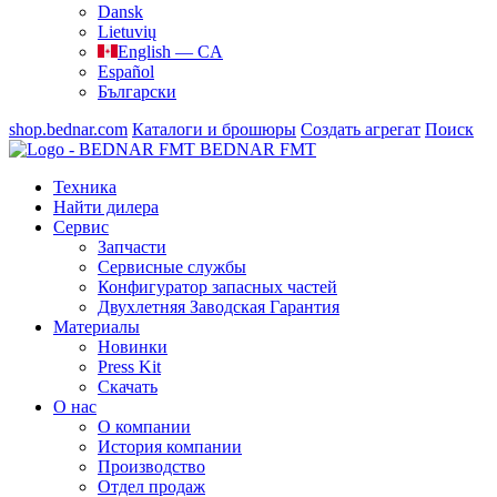
Dansk
Lietuvių
English — CA
Español
Български
shop.bednar.com
Каталоги и брошюры
Создать агрегат
Поиск
BEDNAR FMT
Техника
Найти дилера
Сервис
Запчасти
Сервисные службы
Конфигуратор запасных частей
Двухлетняя Заводская Гарантия
Материалы
Новинки
Press Kit
Скачать
О нас
О компании
История компании
Производство
Отдел продаж