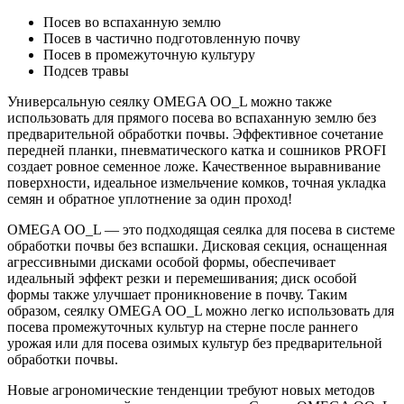
Посев во вспаханную землю
Посев в частично подготовленную почву
Посев в промежуточную культуру
Подсев травы
Универсальную сеялку OMEGA OO_L можно также
использовать для прямого посева во вспаханную землю без
предварительной обработки почвы. Эффективное сочетание
передней планки, пневматического катка и сошников PROFI
создает ровное семенное ложе. Качественное выравнивание
поверхности, идеальное измельчение комков, точная укладка
семян и обратное уплотнение за один проход!
OMEGA OO_L — это подходящая сеялка для посева в системе
обработки почвы без вспашки. Дисковая секция, оснащенная
агрессивными дисками особой формы, обеспечивает
идеальный эффект резки и перемешивания; диск особой
формы также улучшает проникновение в почву. Таким
образом, сеялку OMEGA OO_L можно легко использовать для
посева промежуточных культур на стерне после раннего
урожая или для посева озимых культур без предварительной
обработки почвы.
Новые агрономические тенденции требуют новых методов