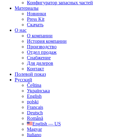
Конфигуратор запасных частей
Материалы
Новинки
Press Kit
Скачать
О нас
О компании
История компании
Производство
Отдел продаж
Cнабжение
Для дилеров
Контакт
Полевой показ
Русский
Čeština
Українська
English
polski
Français
Deutsch
Română
English — US
Magyar
Italiano