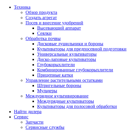
Техника
Обзор продукта
Создать агрегат
Посев и внесение удобрений
Высевающий аппарат
Сеялки
Oбработка почвы
Дисковые лущильники и бороны
Культиваторы для предпосевной подготовки
Универсальные культиваторы
Диско-лаповые культиваторы
Глубокорыхлители
Комбинированные глубокорыхлители
Прицепные катки
Управление растительными остатками
Штригельные бороны
Мульчеры
Междурядное культивирование
Междурядные культиваторы
Культиваторы для полосовой обработки
Найти дилера
Сервис
Запчасти
Сервисные службы