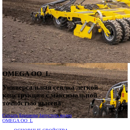
OMEGA OO_L
Универсальная сеялка легкой
конструкции с максимальной
точностью высева
Создать
Брошюра
Запустить видео
OMEGA OO_L