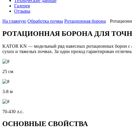
Tехнические данные
Галерея
Отзывы
На главную
Oбработка почвы
Ротационная борона
Ротацион
РОТАЦИОННАЯ БОРОНА ДЛЯ ТОЧ
KATOR KN — модельный ряд навесных ротационных борон с ак
сухих и тяжелых почвах. За один проход гарантирован отличны
25 см
3-8 м
70-430 л.с.
ОСНОВНЫЕ СВОЙСТВА