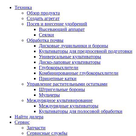
Техника
Обзор продукта
Создать агрегат
Посев и внесение удобрений
Высевающий аппарат
Сеялки
Oбработка почвы
Дисковые лущильники и бороны
Культиваторы для предпосевной подготовки
Универсальные культиваторы
Диско-лаповые культиваторы
Глубокорыхлители
Комбинированные глубокорыхлители
Прицепные катки
Управление растительными остатками
Штригельные бороны
Мульчеры
Междурядное культивирование
Междурядные культиваторы
Культиваторы для полосовой обработки
Найти дилера
Сервис
Запчасти
Сервисные службы