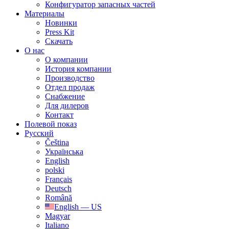
Конфигуратор запасных частей
Материалы
Новинки
Press Kit
Скачать
О нас
О компании
История компании
Производство
Отдел продаж
Cнабжение
Для дилеров
Контакт
Полевой показ
Русский
Čeština
Українська
English
polski
Français
Deutsch
Română
English — US
Magyar
Italiano