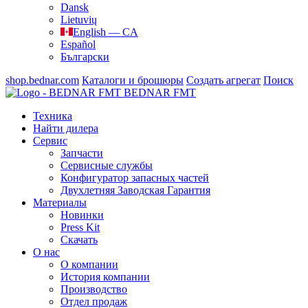
Dansk
Lietuvių
English — CA
Español
Български
shop.bednar.com
Каталоги и брошюры
Создать агрегат
Поиск
BEDNAR FMT
Техника
Найти дилера
Сервис
Запчасти
Сервисные службы
Конфигуратор запасных частей
Двухлетняя Заводская Гарантия
Материалы
Новинки
Press Kit
Скачать
О нас
О компании
История компании
Производство
Отдел продаж