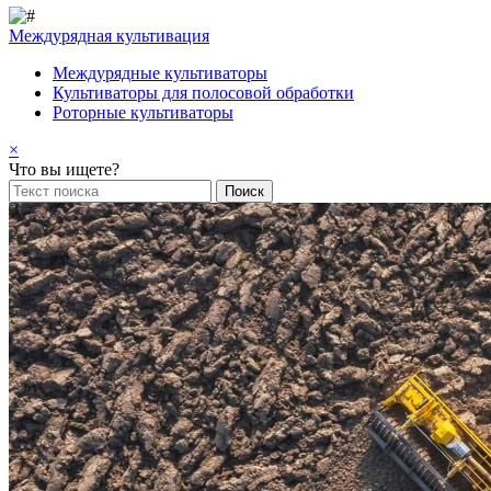
Междурядная культивация
Междурядные культиваторы
Культиваторы для полосовой обработки
Роторные культиваторы
×
Что вы ищете?