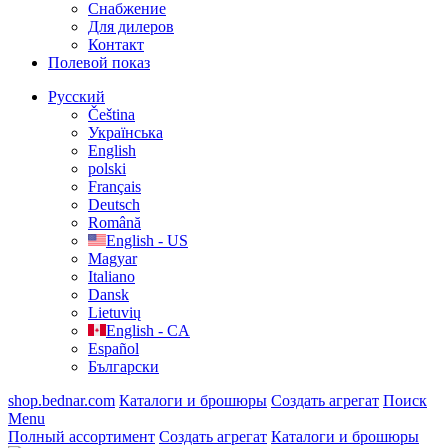
Cнабжение
Для дилеров
Контакт
Полевой показ
Русский
Čeština
Українська
English
polski
Français
Deutsch
Română
English - US
Magyar
Italiano
Dansk
Lietuvių
English - CA
Español
Български
shop.bednar.com
Каталоги и брошюры
Создать агрегат
Поиск
Menu
Полный ассортимент
Создать агрегат
Каталоги и брошюры