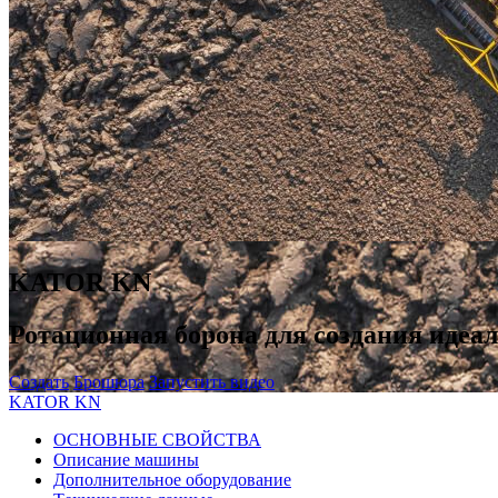
KATOR KN
Ротационная борона для создания идеал
Создать
Брошюра
Запустить видео
KATOR KN
ОСНОВНЫЕ СВОЙСТВА
Описание машины
Дополнительное оборудование