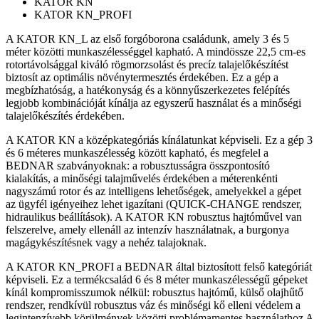
KATOR KN
KATOR KN_PROFI
A KATOR KN_L az első forgóborona családunk, amely 3 és 5
méter közötti munkaszélességgel kapható. A mindössze 22,5 cm-es
rotortávolsággal kiváló rögmorzsolást és precíz talajelőkészítést
biztosít az optimális növénytermesztés érdekében. Ez a gép a
megbízhatóság, a hatékonyság és a könnyűszerkezetes felépítés
legjobb kombinációját kínálja az egyszerű használat és a minőségi
talajelőkészítés érdekében.
A KATOR KN a középkategóriás kínálatunkat képviseli. Ez a gép 3
és 6 méteres munkaszélesség között kapható, és megfelel a
BEDNAR szabványoknak: a robusztusságra összpontosító
kialakítás, a minőségi talajművelés érdekében a méterenkénti
nagyszámú rotor és az intelligens lehetőségek, amelyekkel a gépet
az ügyfél igényeihez lehet igazítani (QUICK-CHANGE rendszer,
hidraulikus beállítások). A KATOR KN robusztus hajtóművel van
felszerelve, amely ellenáll az intenzív használatnak, a burgonya
magágykészítésnek vagy a nehéz talajoknak.
A KATOR KN_PROFI a BEDNAR által biztosított felső kategóriát
képviseli. Ez a termékcsalád 6 és 8 méter munkaszélességű gépeket
kínál kompromisszumok nélkül: robusztus hajtómű, külső olajhűtő
rendszer, rendkívül robusztus váz és minőségi kő elleni védelem a
legintenzívebb körülmények közötti problémamentes használathoz A