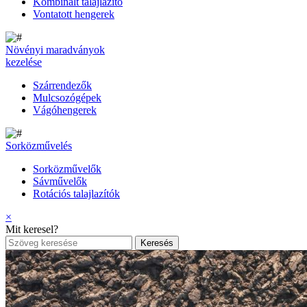
Kombinált talajlazító
Vontatott hengerek
Növényi maradványok
kezelése
Szárrendezők
Mulcsozógépek
Vágóhengerek
Sorközművelés
Sorközművelők
Sávművelők
Rotációs talajlazítók
×
Mit keresel?