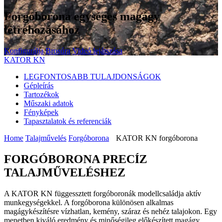
Forgóborona egységes magágy
létrehozásához
Konfigurálja
Brosúra
Videó lejátszása
KATOR KN
LEGFONTOSABB TULAJDONSÁGOK
Gépleírás
Tartozékok
Műszaki adatok
Fényképek
Tapasztalatok és referenciák
Home
Talajművelés
Forgóborona
KATOR KN forgóborona
FORGÓBORONA PRECÍZ
TALAJMŰVELÉSHEZ
A KATOR KN függessztett forgóboronák modellcsaládja aktív
munkegységekkel. A forgóborona különösen alkalmas
magágykészítésre vízhatlan, kemény, száraz és nehéz talajokon. Egy
menetben kiváló eredmény és minőségileg előkészített magágy