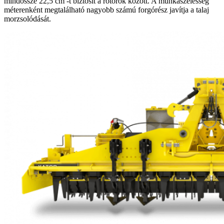
mindössze 22,5 cm -t biztosít a rotorok között. A munkaszélesség
méterenként megtalálható nagyobb számú forgórész javítja a talaj
morzsolódását.