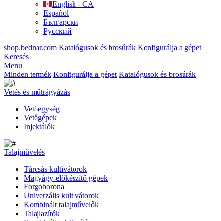
English - CA
Español
Български
Русский
shop.bednar.com
Katalógusok és brosúrák
Konfigurálja a gépet
Keresés
Menu
Minden termék
Konfigurálja a gépet
Katalógusok és brosúrák
Vetés és műtrágyázás
Vetőegység
Vetőgépek
Injektálók
Talajművelés
Tárcsás kultivátorok
Magyágy-előkészítő gépek
Forgóborona
Univerzális kultivátorok
Kombinált talajművelők
Talajlazítók