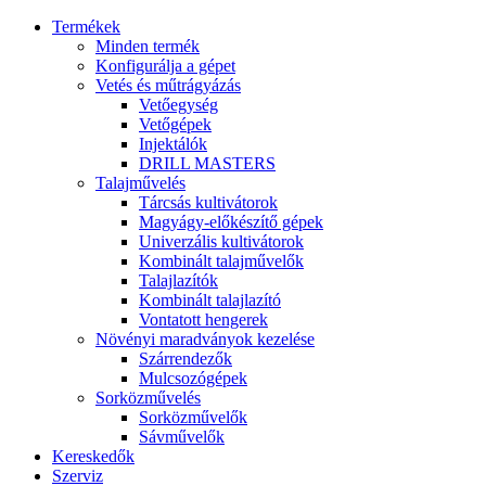
Termékek
Minden termék
Konfigurálja a gépet
Vetés és műtrágyázás
Vetőegység
Vetőgépek
Injektálók
DRILL MASTERS
Talajművelés
Tárcsás kultivátorok
Magyágy-előkészítő gépek
Univerzális kultivátorok
Kombinált talajművelők
Talajlazítók
Kombinált talajlazító
Vontatott hengerek
Növényi maradványok kezelése
Szárrendezők
Mulcsozógépek
Sorközművelés
Sorközművelők
Sávművelők
Kereskedők
Szerviz