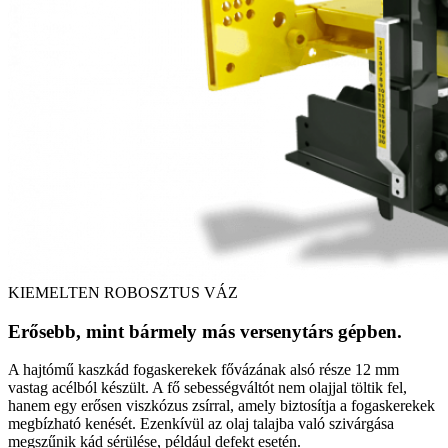
KIEMELTEN ROBOSZTUS VÁZ
Erősebb, mint bármely más versenytárs gépben.
A hajtómű kaszkád fogaskerekek fővázának alsó része 12 mm
vastag acélból készült. A fő sebességváltót nem olajjal töltik fel,
hanem egy erősen viszkózus zsírral, amely biztosítja a fogaskerekek
megbízható kenését. Ezenkívül az olaj talajba való szivárgása
megszűnik kád sérülése, például defekt esetén.