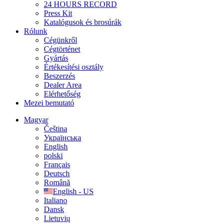
24 HOURS RECORD
Press Kit
Katalógusok és brosúrák
Rólunk
Cégünkről
Cégtörténet
Gyártás
Értékesítési osztály
Beszerzés
Dealer Area
Elérhetőség
Mezei bemutató
Magyar
Čeština
Українська
English
polski
Français
Deutsch
Română
English - US
Italiano
Dansk
Lietuvių