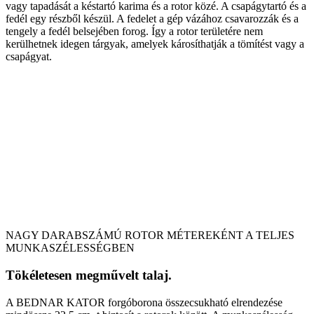
vagy tapadását a késtartó karima és a rotor közé. A csapágytartó és a
fedél egy részből készül. A fedelet a gép vázához csavarozzák és a
tengely a fedél belsejében forog. Így a rotor területére nem
kerülhetnek idegen tárgyak, amelyek károsíthatják a tömítést vagy a
csapágyat.
NAGY DARABSZÁMÚ ROTOR MÉTEREKÉNT A TELJES
MUNKASZÉLESSÉGBEN
Tökéletesen megművelt talaj.
A BEDNAR KATOR forgóborona összecsukható elrendezése