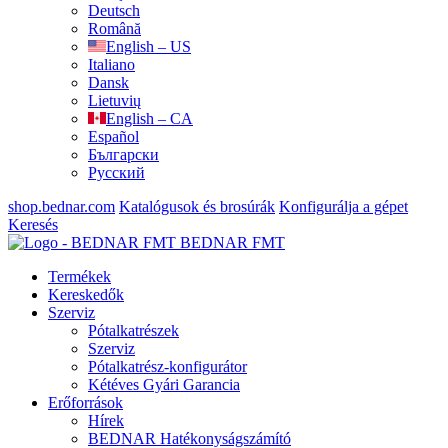
Deutsch
Română
English – US
Italiano
Dansk
Lietuvių
English – CA
Español
Български
Русский
shop.bednar.com
Katalógusok és brosúrák
Konfigurálja a gépet
Keresés
BEDNAR FMT
Termékek
Kereskedők
Szerviz
Pótalkatrészek
Szerviz
Pótalkatrész-konfigurátor
Kétéves Gyári Garancia
Erőforrások
Hírek
BEDNAR Hatékonyságszámító