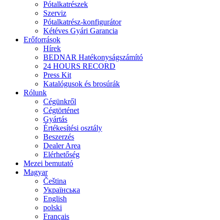
Pótalkatrészek
Szerviz
Pótalkatrész-konfigurátor
Kétéves Gyári Garancia
Erőforrások
Hírek
BEDNAR Hatékonyságszámító
24 HOURS RECORD
Press Kit
Katalógusok és brosúrák
Rólunk
Cégünkről
Cégtörténet
Gyártás
Értékesítési osztály
Beszerzés
Dealer Area
Elérhetőség
Mezei bemutató
Magyar
Čeština
Українська
English
polski
Français