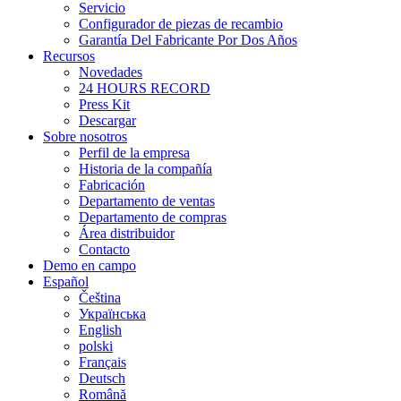
Servicio
Configurador de piezas de recambio
Garantía Del Fabricante Por Dos Años
Recursos
Novedades
24 HOURS RECORD
Press Kit
Descargar
Sobre nosotros
Perfil de la empresa
Historia de la compañía
Fabricación
Departamento de ventas
Departamento de compras
Área distribuidor
Contacto
Demo en campo
Español
Čeština
Українська
English
polski
Français
Deutsch
Română