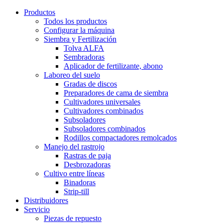
Productos
Todos los productos
Configurar la máquina
Siembra y Fertilización
Tolva ALFA
Sembradoras
Aplicador de fertilizante, abono
Laboreo del suelo
Gradas de discos
Preparadores de cama de siembra
Cultivadores universales
Cultivadores combinados
Subsoladores
Subsoladores combinados
Rodillos compactadores remolcados
Manejo del rastrojo
Rastras de paja
Desbrozadoras
Cultivo entre líneas
Binadoras
Strip-till
Distribuidores
Servicio
Piezas de repuesto