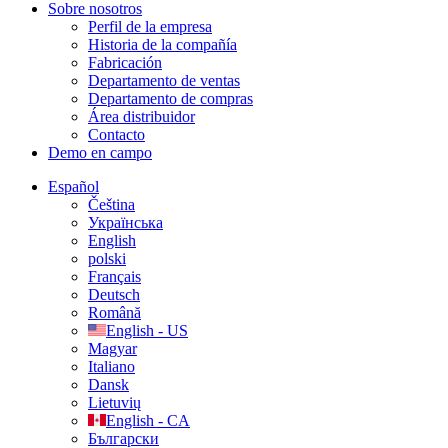
Sobre nosotros
Perfil de la empresa
Historia de la compañía
Fabricación
Departamento de ventas
Departamento de compras
Área distribuidor
Contacto
Demo en campo
Español
Čeština
Українська
English
polski
Français
Deutsch
Română
English - US
Magyar
Italiano
Dansk
Lietuvių
English - CA
Български