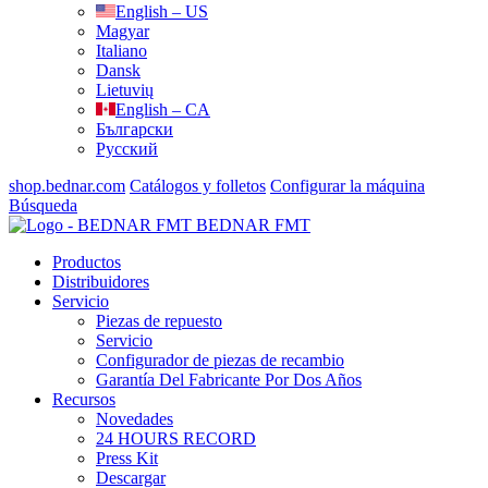
English – US
Magyar
Italiano
Dansk
Lietuvių
English – CA
Български
Русский
shop.bednar.com
Catálogos y folletos
Configurar la máquina
Búsqueda
BEDNAR FMT
Productos
Distribuidores
Servicio
Piezas de repuesto
Servicio
Configurador de piezas de recambio
Garantía Del Fabricante Por Dos Años
Recursos
Novedades
24 HOURS RECORD
Press Kit
Descargar