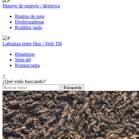
Manejo de rastrojo / desbroce
Rastras de paja
Desbrozadoras
Rodillos jaula
Labranza entre filas / Strip Till
Binadoras
Strip-till
Rompicostra
×
¿Qué estás buscando?